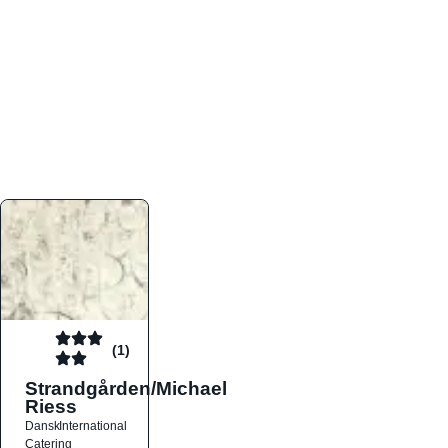
atmosfæren. Platformen er faktabaseret,
overskuelig og altid opdateret med de nyeste
informationer, hvilket gør den til det ideelle værktøj
for både lokale madelskere og turister på farten.
Find præcis den madtype og den stemning, der
passer til din næste middag, uanset hvor i landet
du befinder dig.
(1)
Strandgården/Michael
Riess
Dansk
International
Catering