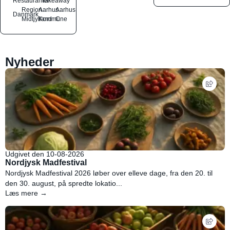
Restauranter
Takeaway
Region
Aarhus
Aarhus
Danmark
Midtjylland
Kommune
C
Nyheder
Udgivet den 10-08-2026
Nordjysk Madfestival
Nordjysk Madfestival 2026 løber over elleve dage, fra den 20. til
den 30. august, på spredte lokatio...
Læs mere →