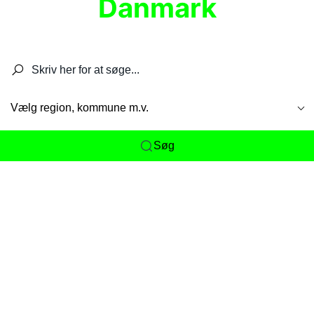
Danmark
Søg efter restauranter, spisesteder, caféer,
barer, pubber, hoteller og aktiviteter.
Vælg region, kommune m.v.
Søg
Her får du det komplette overblik
over
Danmarks mange spisesteder, caféer og
restauranter samlet ét sted. Vi gør det nemt for
dig at opdage alt fra skjulte lokale favoritter til
eksklusive gourmetoplevelser på tværs af alle
landets byer og regioner.
Søgningen er gjort enkel, så du hurtigt kan filtrere
efter madtype, lokation eller specifikke ønsker til