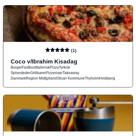
(1)
Coco v/Ibrahim Kisadag
Burger
Fastfood
Italiensk
Pizza
Tyrkisk
Spisesteder
Grillbarer
Pizzeriaer
Takeaway
Danmark
Region Midtjylland
Struer Kommune
Thyholm
Hvidbjerg