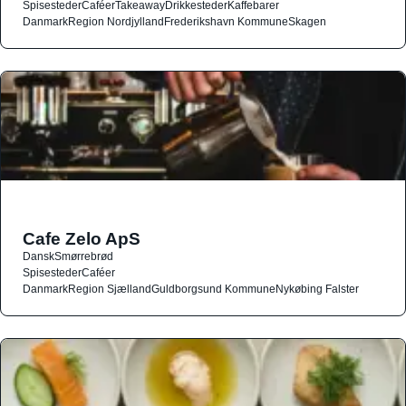
Spisesteder
Caféer
Takeaway
Drikkesteder
Kaffebarer
Danmark
Region Nordjylland
Frederikshavn Kommune
Skagen
Cafe Zelo ApS
Dansk
Smørrebrød
Spisesteder
Caféer
Danmark
Region Sjælland
Guldborgsund Kommune
Nykøbing Falster