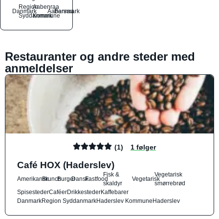
Region
Aabenraa
Danmark
Aabenraa
Barsmark
Syddanmark
Kommune
Restauranter og andre steder med
anmeldelser
(1)
1 følger
Café HOX (Haderslev)
Fisk &
Vegetarisk
Amerikansk
Brunch
Burger
Dansk
Fastfood
Vegetarisk
skaldyr
smørrebrød
Spisesteder
Caféer
Drikkesteder
Kaffebarer
Danmark
Region Syddanmark
Haderslev Kommune
Haderslev