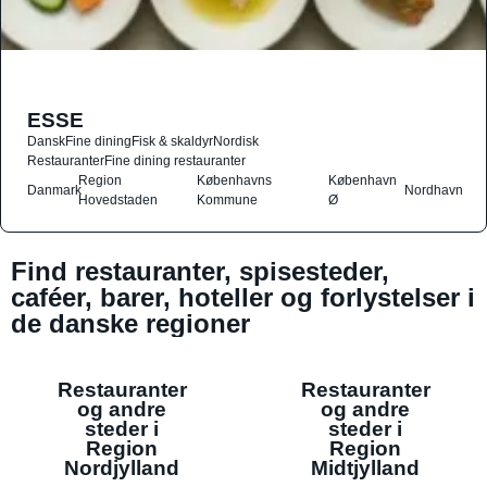
ESSE
Dansk
Fine dining
Fisk & skaldyr
Nordisk
Restauranter
Fine dining restauranter
Region
Københavns
København
Danmark
Nordhavn
Hovedstaden
Kommune
Ø
Find restauranter, spisesteder,
caféer, barer, hoteller og forlystelser i
de danske regioner
Restauranter
Restauranter
og andre
og andre
steder i
steder i
Region
Region
Nordjylland
Midtjylland