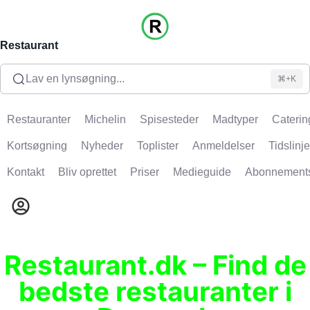
Restaurant
Lav en lynsøgning...
⌘+K
Restauranter
Michelin
Spisesteder
Madtyper
Caterin
Kortsøgning
Nyheder
Toplister
Anmeldelser
Tidslinje
Kontakt
Bliv oprettet
Priser
Medieguide
Abonnement
Restaurant.dk – Find de
bedste restauranter i