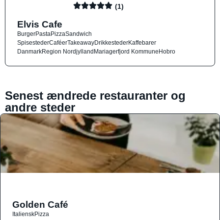
(1)
Elvis Cafe
Burger
Pasta
Pizza
Sandwich
Spisesteder
Caféer
Takeaway
Drikkesteder
Kaffebarer
Danmark
Region Nordjylland
Mariagerfjord Kommune
Hobro
Senest ændrede restauranter og
andre steder
Golden Café
Italiensk
Pizza