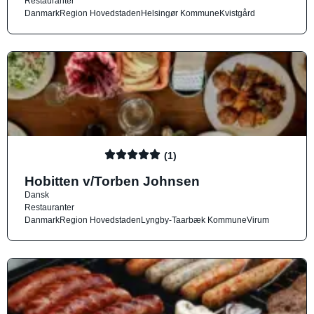
Restauranter
Danmark
Region Hovedstaden
Helsingør Kommune
Kvistgård
(1)
Hobitten v/Torben Johnsen
Dansk
Restauranter
Danmark
Region Hovedstaden
Lyngby-Taarbæk Kommune
Virum