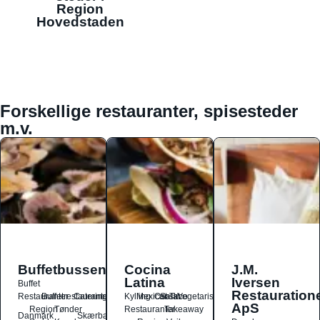
Region
Hovedstaden
Forskellige restauranter, spisesteder
m.v.
Buffetbussen
Cocina
J.M.
Latina
Iversen
Buffet
Restauration
Restauranter
Buffetrestauranter
Catering
Kylling
Mexicansk
Ost
Salat
Taco
Vegetarisk
ApS
Region
Tønder
Restauranter
Takeaway
Danmark
Skærbæk