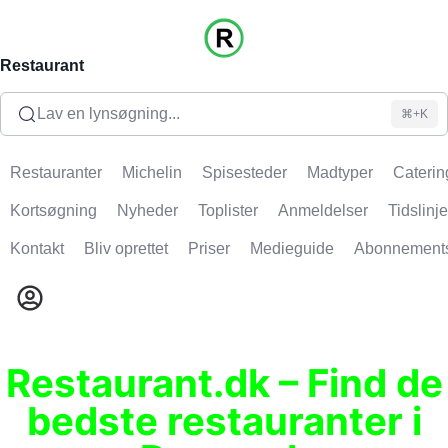
Restaurant
Lav en lynsøgning...
⌘+K
Restauranter
Michelin
Spisesteder
Madtyper
Caterin
Kortsøgning
Nyheder
Toplister
Anmeldelser
Tidslinje
Kontakt
Bliv oprettet
Priser
Medieguide
Abonnement
Restaurant.dk – Find de
bedste restauranter i