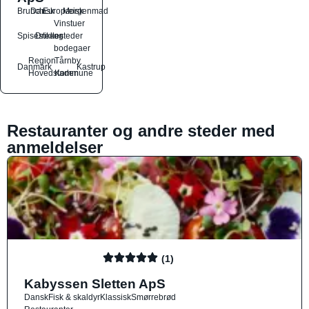
Brunch
Dansk
Europæisk
Morgenmad
Vinstuer
Spisesteder
Drikkesteder
og
bodegaer
Region
Tårnby
Danmark
Kastrup
Hovedstaden
Kommune
Restauranter og andre steder med
anmeldelser
(1)
Kabyssen Sletten ApS
Dansk
Fisk & skaldyr
Klassisk
Smørrebrød