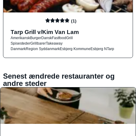
(1)
Tarp Grill v/Kim Van Lam
Amerikansk
Burger
Dansk
Fastfood
Grill
Spisesteder
Grillbarer
Takeaway
Danmark
Region Syddanmark
Esbjerg Kommune
Esbjerg N
Tarp
Senest ændrede restauranter og
andre steder