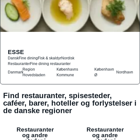
ESSE
Dansk
Fine dining
Fisk & skaldyr
Nordisk
Restauranter
Fine dining restauranter
Region
Københavns
København
Danmark
Nordhavn
Hovedstaden
Kommune
Ø
Find restauranter, spisesteder,
caféer, barer, hoteller og forlystelser i
de danske regioner
Restauranter
Restauranter
og andre
og andre