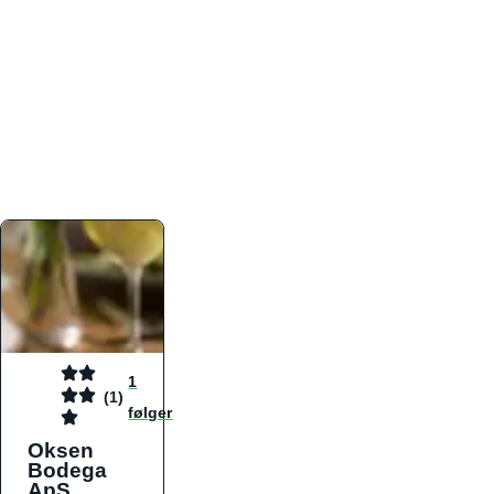
atmosfæren. Platformen er faktabaseret,
overskuelig og altid opdateret med de nyeste
informationer, hvilket gør den til det ideelle værktøj
for både lokale madelskere og turister på farten.
Find præcis den madtype og den stemning, der
passer til din næste middag, uanset hvor i landet
du befinder dig.
1
(1)
følger
Oksen
Bodega
ApS