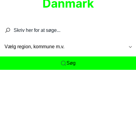
Danmark
Søg efter restauranter, spisesteder, caféer,
barer, pubber, hoteller og aktiviteter.
Vælg region, kommune m.v.
Søg
Her får du det komplette overblik
over
Danmarks mange spisesteder, caféer og
restauranter samlet ét sted. Vi gør det nemt for
dig at opdage alt fra skjulte lokale favoritter til
eksklusive gourmetoplevelser på tværs af alle
landets byer og regioner.
Søgningen er gjort enkel, så du hurtigt kan filtrere
efter madtype, lokation eller specifikke ønsker til