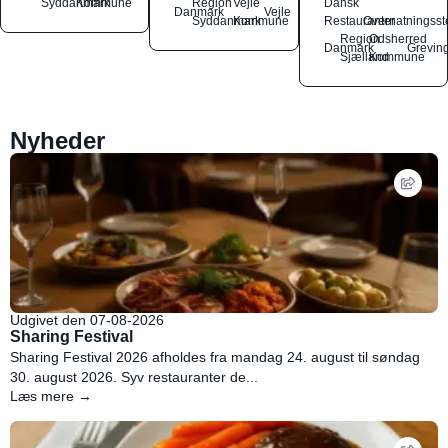
Syddanmark
Kommune
Region
Vejle
Dansk
Danmark
Vejle
Syddanmark
Kommune
Restauranter
Overnatningsst
Region
Odsherred
Danmark
Grevin
Sjælland
Kommune
Nyheder
Udgivet den 07-08-2026
Sharing Festival
Sharing Festival 2026 afholdes fra mandag 24. august til søndag
30. august 2026. Syv restauranter de...
Læs mere →