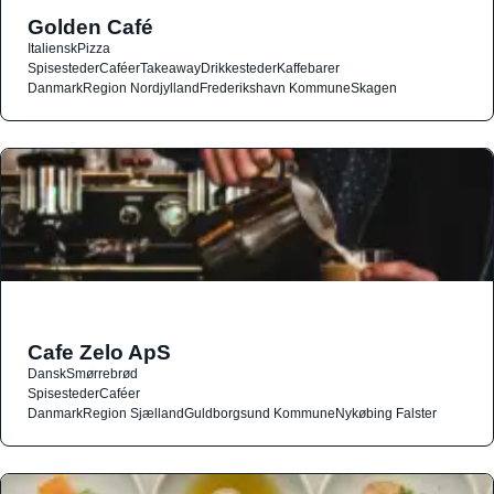
Golden Café
Italiensk
Pizza
Spisesteder
Caféer
Takeaway
Drikkesteder
Kaffebarer
Danmark
Region Nordjylland
Frederikshavn Kommune
Skagen
Cafe Zelo ApS
Dansk
Smørrebrød
Spisesteder
Caféer
Danmark
Region Sjælland
Guldborgsund Kommune
Nykøbing Falster