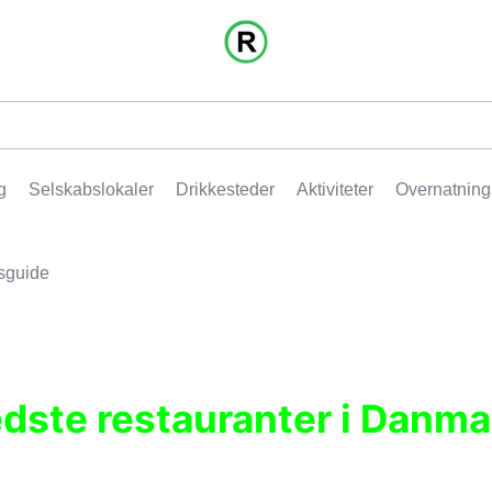
g
Selskabslokaler
Drikkesteder
Aktiviteter
Overnatning
sguide
edste restauranter i Danma
r, pubber, hoteller og aktiviteter.