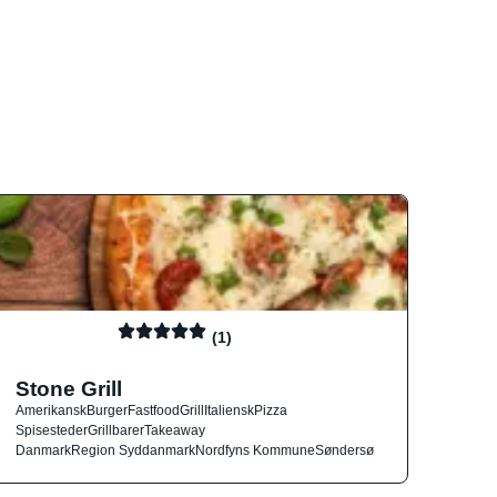
(1)
Stone Grill
Amerikansk
Burger
Fastfood
Grill
Italiensk
Pizza
Spisesteder
Grillbarer
Takeaway
Danmark
Region Syddanmark
Nordfyns Kommune
Søndersø