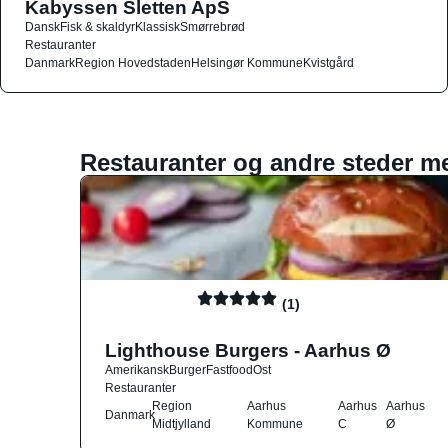
Kabyssen Sletten ApS
Dansk
Fisk & skaldyr
Klassisk
Smørrebrød
Restauranter
Danmark
Region Hovedstaden
Helsingør Kommune
Kvistgård
Restauranter og andre steder m
(1)
Lighthouse Burgers - Aarhus Ø
Amerikansk
Burger
Fastfood
Ost
Restauranter
Region
Aarhus
Aarhus
Aarhus
Danmark
Midtjylland
Kommune
C
Ø