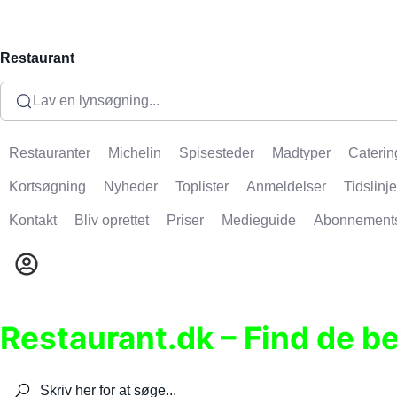
Restaurant
Lav en lynsøgning...
Restauranter
Michelin
Spisesteder
Madtyper
Caterin
Kortsøgning
Nyheder
Toplister
Anmeldelser
Tidslinje
Kontakt
Bliv oprettet
Priser
Medieguide
Abonnement
Restaurant.dk – Find de b
Søg efter restauranter, spisesteder, caféer, bare