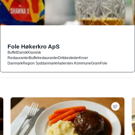
Fole Høkerkro ApS
Buffet
Dansk
Klassisk
Restauranter
Buffetrestauranter
Drikkesteder
Kroer
Danmark
Region Syddanmark
Haderslev Kommune
Gram
Fole