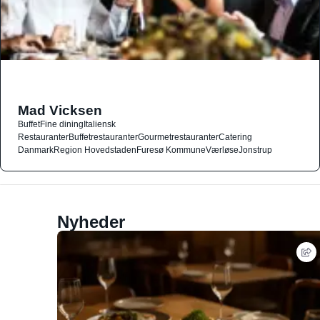
Mad Vicksen
Buffet
Fine dining
Italiensk
Restauranter
Buffetrestauranter
Gourmetrestauranter
Catering
Danmark
Region Hovedstaden
Furesø Kommune
Værløse
Jonstrup
Nyheder