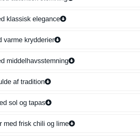
ed klassisk elegance
d varme krydderier
ed middelhavsstemning
lde af tradition
ed sol og tapas
 med frisk chili og lime