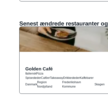
Senest ændrede restauranter og
Golden Café
Italiensk
Pizza
Spisesteder
Caféer
Takeaway
Drikkesteder
Kaffebarer
Region
Frederikshavn
Danmark
Skagen
Nordjylland
Kommune