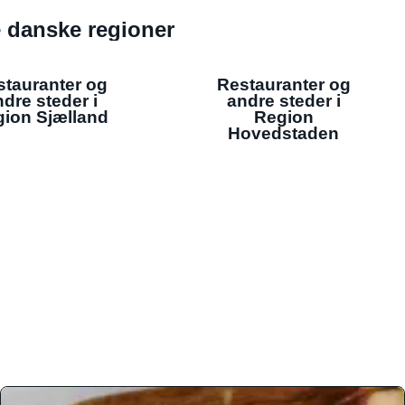
de danske regioner
stauranter og
Restauranter og
dre steder i
andre steder i
ion Sjælland
Region
Hovedstaden