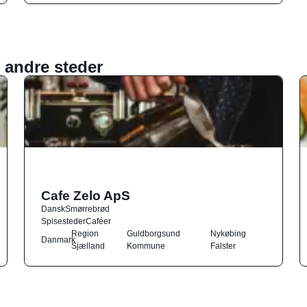
 andre steder
Cafe Zelo ApS
Dansk
Smørrebrød
Spisesteder
Caféer
Region
Guldborgsund
Nykøbing
Danmark
Sjælland
Kommune
Falster