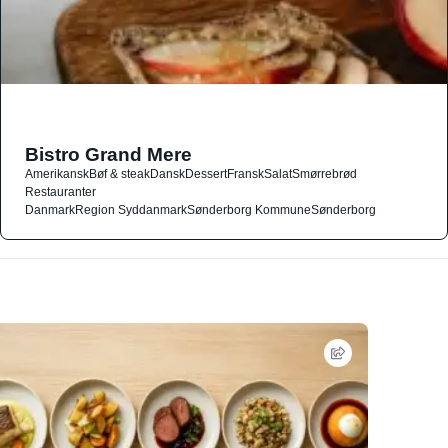
Bistro Grand Mere
Amerikansk
Bøf & steak
Dansk
Dessert
Fransk
Salat
Smørrebrød
Restauranter
Danmark
Region Syddanmark
Sønderborg Kommune
Sønderborg