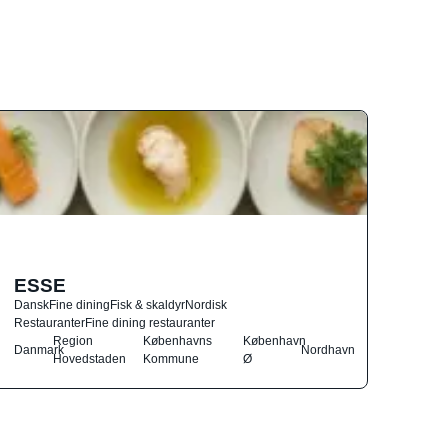
ESSE
Dansk
Fine dining
Fisk & skaldyr
Nordisk
Restauranter
Fine dining restauranter
Region
Københavns
København
Danmark
Nordhavn
Hovedstaden
Kommune
Ø