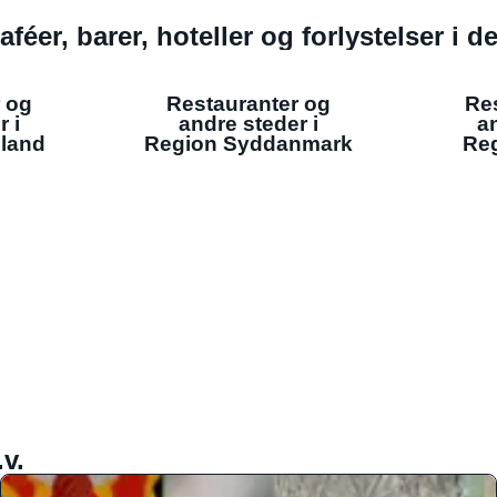
aféer, barer, hoteller og forlystelser i 
 og
Restauranter og
Re
r i
andre steder i
an
lland
Region Syddanmark
Reg
v.