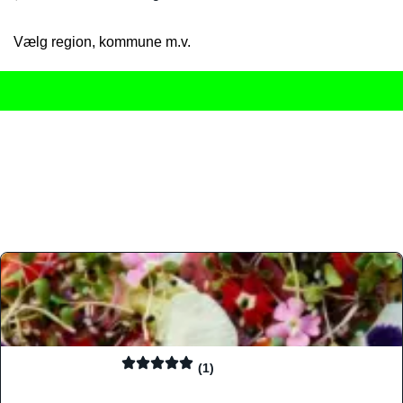
Vælg region, kommune m.v.
Her får du det komplette overblik
over Danmarks mange spisested
gourmetoplevelser på tværs af alle landets byer og regioner.
Søgningen er gjort enkel, så du hurtigt kan filtrere efter madtyp
informationer, hvilket gør den til det ideelle værktøj for både lo
Find præcis den madtype og den stemning, der passer til din næ
(1)