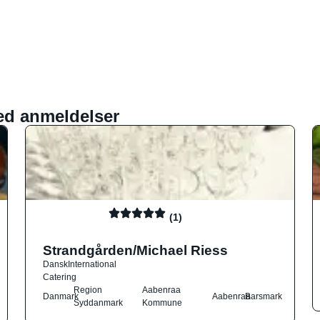
ed anmeldelser
(1)
Strandgården/Michael Riess
Dansk
International
Catering
Region
Aabenraa
Danmark
Aabenraa
Barsmark
Syddanmark
Kommune