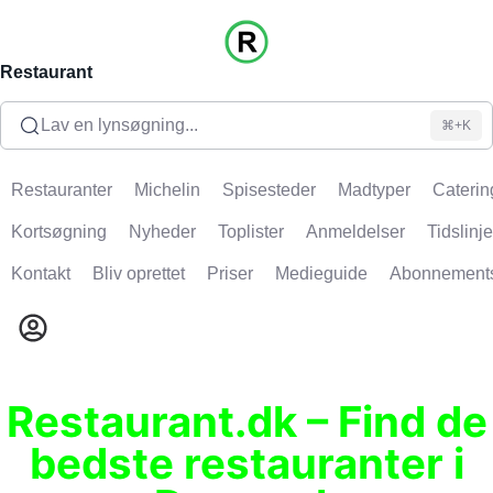
Restaurant
Lav en lynsøgning...
⌘+K
Restauranter
Michelin
Spisesteder
Madtyper
Caterin
Kortsøgning
Nyheder
Toplister
Anmeldelser
Tidslinje
Kontakt
Bliv oprettet
Priser
Medieguide
Abonnement
Restaurant.dk – Find de
bedste restauranter i