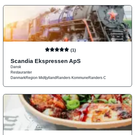
(1)
Scandia Ekspressen ApS
Dansk
Restauranter
Danmark
Region Midtjylland
Randers Kommune
Randers C