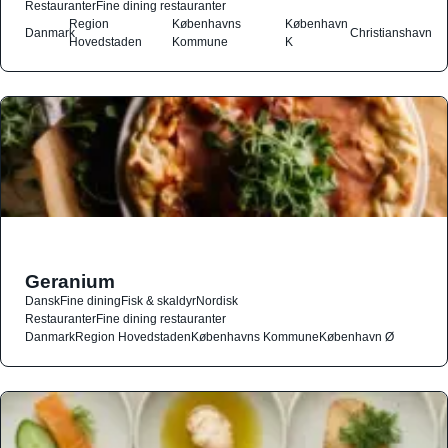
Restauranter
Fine dining restauranter
Region
Københavns
København
Danmark
Christianshavn
Hovedstaden
Kommune
K
Geranium
Dansk
Fine dining
Fisk & skaldyr
Nordisk
Restauranter
Fine dining restauranter
Danmark
Region Hovedstaden
Københavns Kommune
København Ø