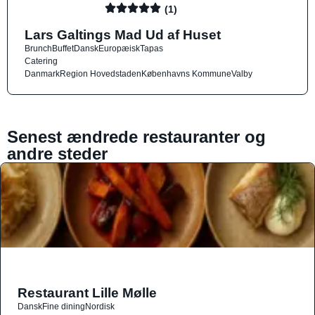
(1)
Lars Galtings Mad Ud af Huset
Brunch
Buffet
Dansk
Europæisk
Tapas
Catering
Danmark
Region Hovedstaden
Københavns Kommune
Valby
Senest ændrede restauranter og
andre steder
Restaurant Lille Mølle
Dansk
Fine dining
Nordisk