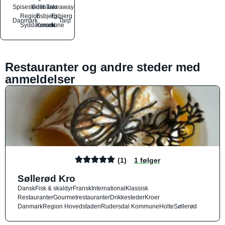
Spisesteder
Grillbarer
Takeaway
Region
Esbjerg
Esbjerg
Danmark
Tarp
Syddanmark
Kommune
N
Restauranter og andre steder med
anmeldelser
(1)
1 følger
Søllerød Kro
Dansk
Fisk & skaldyr
Fransk
International
Klassisk
Restauranter
Gourmetrestauranter
Drikkesteder
Kroer
Danmark
Region Hovedstaden
Rudersdal Kommune
Holte
Søllerød