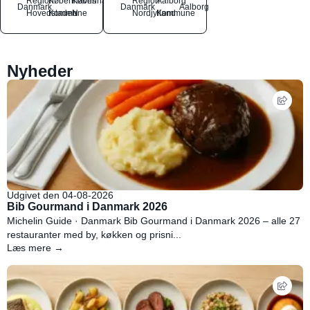
Region
Københavns
København
Region
Aalborg
Danmark
Danmark
Aalborg
Hovedstaden
Kommune
N
Nordjylland
Kommune
Nyheder
Udgivet den 04-08-2026
Bib Gourmand i Danmark 2026
Michelin Guide · Danmark Bib Gourmand i Danmark 2026 – alle 27
restauranter med by, køkken og prisni...
Læs mere →