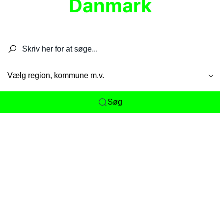
Danmark
Søg efter restauranter, spisesteder, caféer,
barer, pubber, hoteller og aktiviteter.
Vælg region, kommune m.v.
Søg
Her får du det komplette overblik
over
Danmarks mange spisesteder, caféer og
restauranter samlet ét sted. Vi gør det nemt for
dig at opdage alt fra skjulte lokale favoritter til
eksklusive gourmetoplevelser på tværs af alle
landets byer og regioner.
Søgningen er gjort enkel, så du hurtigt kan filtrere
efter madtype, lokation eller specifikke ønsker til