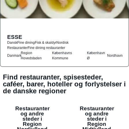
ESSE
Dansk
Fine dining
Fisk & skaldyr
Nordisk
Restauranter
Fine dining restauranter
Region
Københavns
København
Danmark
Nordhavn
Hovedstaden
Kommune
Ø
Find restauranter, spisesteder,
caféer, barer, hoteller og forlystelser i
de danske regioner
Restauranter
Restauranter
og andre
og andre
steder i
steder i
Region
Region