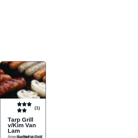
atmosfæren. Platformen er faktabaseret,
overskuelig og altid opdateret med de nyeste
informationer, hvilket gør den til det ideelle værktøj
for både lokale madelskere og turister på farten.
Find præcis den madtype og den stemning, der
passer til din næste middag, uanset hvor i landet
du befinder dig.
(1)
Tarp Grill
v/Kim Van
Lam
Amerikansk
Burger
Dansk
Fastfood
Grill