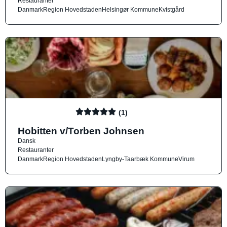
Restauranter
Danmark
Region Hovedstaden
Helsingør Kommune
Kvistgård
(1)
Hobitten v/Torben Johnsen
Dansk
Restauranter
Danmark
Region Hovedstaden
Lyngby-Taarbæk Kommune
Virum