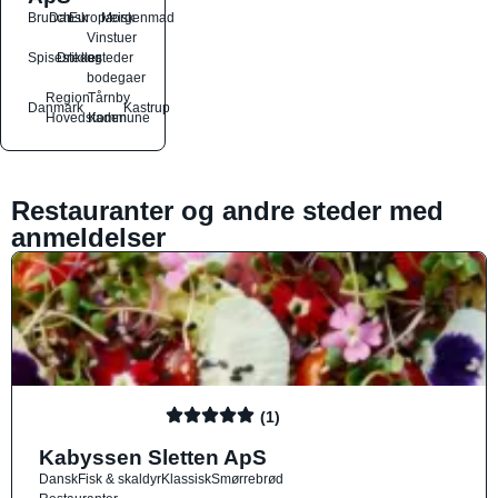
Brunch
Dansk
Europæisk
Morgenmad
Vinstuer
Spisesteder
Drikkesteder
og
bodegaer
Region
Tårnby
Danmark
Kastrup
Hovedstaden
Kommune
Restauranter og andre steder med
anmeldelser
(1)
Kabyssen Sletten ApS
Dansk
Fisk & skaldyr
Klassisk
Smørrebrød