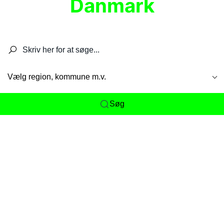
Danmark
Søg efter restauranter, spisesteder, caféer,
barer, pubber, hoteller og aktiviteter.
Vælg region, kommune m.v.
Søg
Her får du det komplette overblik
over
Danmarks mange spisesteder, caféer og
restauranter samlet ét sted. Vi gør det nemt for
dig at opdage alt fra skjulte lokale favoritter til
eksklusive gourmetoplevelser på tværs af alle
landets byer og regioner.
Søgningen er gjort enkel, så du hurtigt kan filtrere
efter madtype, lokation eller specifikke ønsker til