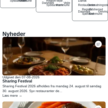
Syddanmark
Kommune
Region
Vejle
Dansk
Danmark
Vejle
Syddanmark
Kommune
Restauranter
Overnatningsst
Region
Odsherred
Danmark
Grevin
Sjælland
Kommune
Nyheder
Udgivet den 07-08-2026
Sharing Festival
Sharing Festival 2026 afholdes fra mandag 24. august til søndag
30. august 2026. Syv restauranter de...
Læs mere →