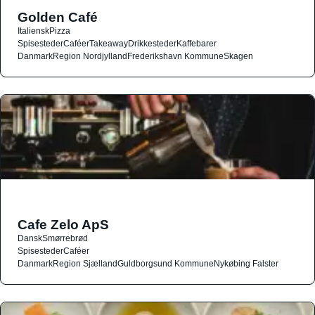
Golden Café
Italiensk
Pizza
Spisesteder
Caféer
Takeaway
Drikkesteder
Kaffebarer
Danmark
Region Nordjylland
Frederikshavn Kommune
Skagen
Cafe Zelo ApS
Dansk
Smørrebrød
Spisesteder
Caféer
Danmark
Region Sjælland
Guldborgsund Kommune
Nykøbing Falster