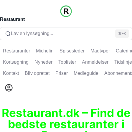
Restaurant
Lav en lynsøgning...
⌘+K
Restauranter
Michelin
Spisesteder
Madtyper
Caterin
Kortsøgning
Nyheder
Toplister
Anmeldelser
Tidslinje
Kontakt
Bliv oprettet
Priser
Medieguide
Abonnement
Restaurant.dk – Find de
bedste restauranter i