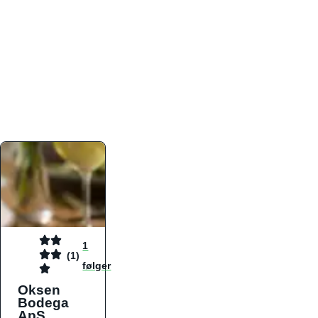
atmosfæren. Platformen er faktabaseret,
overskuelig og altid opdateret med de nyeste
informationer, hvilket gør den til det ideelle værktøj
for både lokale madelskere og turister på farten.
Find præcis den madtype og den stemning, der
passer til din næste middag, uanset hvor i landet
du befinder dig.
1
(1)
følger
Oksen
Bodega
ApS