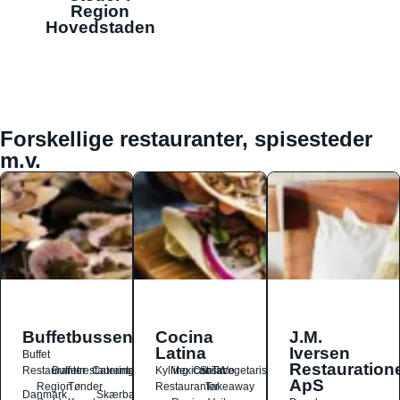
Region
Hovedstaden
Forskellige restauranter, spisesteder
m.v.
Buffetbussen
Cocina
J.M.
Latina
Iversen
Buffet
Restauration
Restauranter
Buffetrestauranter
Catering
Kylling
Mexicansk
Ost
Salat
Taco
Vegetarisk
ApS
Region
Tønder
Restauranter
Takeaway
Danmark
Skærbæk