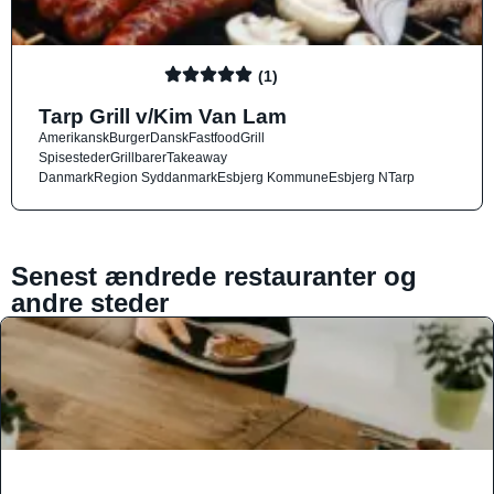
(1)
Tarp Grill v/Kim Van Lam
Amerikansk
Burger
Dansk
Fastfood
Grill
Spisesteder
Grillbarer
Takeaway
Danmark
Region Syddanmark
Esbjerg Kommune
Esbjerg N
Tarp
Senest ændrede restauranter og
andre steder