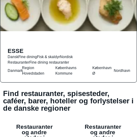
ESSE
Dansk
Fine dining
Fisk & skaldyr
Nordisk
Restauranter
Fine dining restauranter
Region
Københavns
København
Danmark
Nordhavn
Hovedstaden
Kommune
Ø
Find restauranter, spisesteder,
caféer, barer, hoteller og forlystelser i
de danske regioner
Restauranter
Restauranter
og andre
og andre