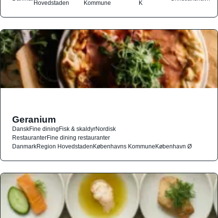
Hovedstaden
Kommune
K
Geranium
Dansk
Fine dining
Fisk & skaldyr
Nordisk
Restauranter
Fine dining restauranter
Danmark
Region Hovedstaden
Københavns Kommune
København Ø