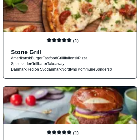
(1)
Stone Grill
Amerikansk
Burger
Fastfood
Grill
Italiensk
Pizza
Spisesteder
Grillbarer
Takeaway
Danmark
Region Syddanmark
Nordfyns Kommune
Søndersø
(1)