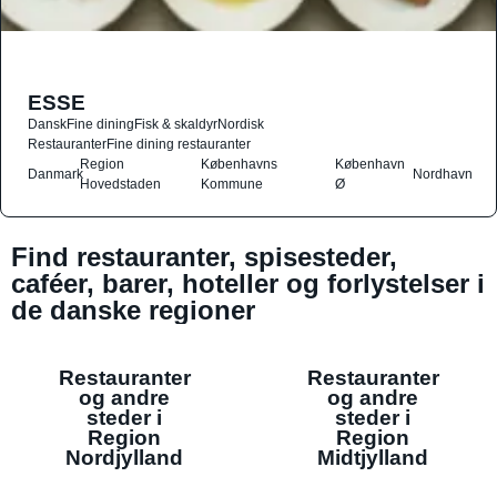
ESSE
Dansk
Fine dining
Fisk & skaldyr
Nordisk
Restauranter
Fine dining restauranter
Region
Københavns
København
Danmark
Nordhavn
Hovedstaden
Kommune
Ø
Find restauranter, spisesteder,
caféer, barer, hoteller og forlystelser i
de danske regioner
Restauranter
Restauranter
og andre
og andre
steder i
steder i
Region
Region
Nordjylland
Midtjylland