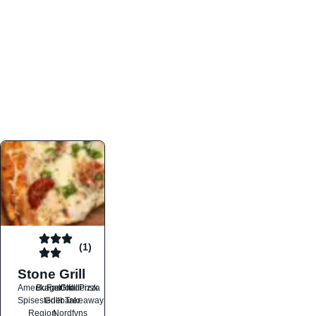
atmosfæren. Platformen er faktabaseret,
overskuelig og altid opdateret med de nyeste
informationer, hvilket gør den til det ideelle værktøj
for både lokale madelskere og turister på farten.
Find præcis den madtype og den stemning, der
passer til din næste middag, uanset hvor i landet
du befinder dig.
(1)
Stone Grill
Amerikansk
Burger
Fastfood
Grill
Italiensk
Pizza
Spisesteder
Grillbarer
Takeaway
Region
Nordfyns