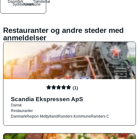
Danmark
Søndersø
Syddanmark
Kommune
Restauranter og andre steder med
anmeldelser
(1)
Scandia Ekspressen ApS
Dansk
Restauranter
Danmark
Region Midtjylland
Randers Kommune
Randers C