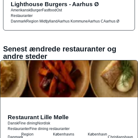
Lighthouse Burgers - Aarhus Ø
Amerikansk
Burger
Fastfood
Ost
Restauranter
Danmark
Region Midtjylland
Aarhus Kommune
Aarhus C
Aarhus Ø
Senest ændrede restauranter og
andre steder
Restaurant Lille Mølle
Dansk
Fine dining
Nordisk
Restauranter
Fine dining restauranter
Region
Københavns
København
Danmark
Christianshavn