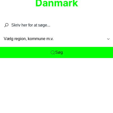
Danmark
Søg efter restauranter, spisesteder, caféer,
barer, pubber, hoteller og aktiviteter.
Vælg region, kommune m.v.
Søg
Her får du det komplette overblik
over
Danmarks mange spisesteder, caféer og
restauranter samlet ét sted. Vi gør det nemt for
dig at opdage alt fra skjulte lokale favoritter til
eksklusive gourmetoplevelser på tværs af alle
landets byer og regioner.
Søgningen er gjort enkel, så du hurtigt kan filtrere
efter madtype, lokation eller specifikke ønsker til