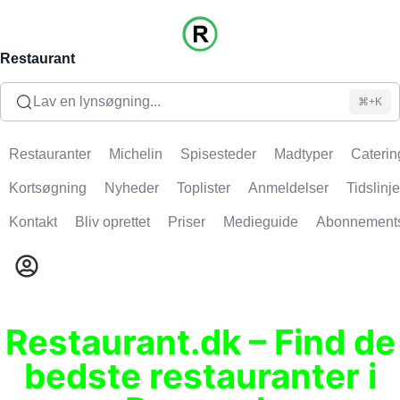
Restaurant
Lav en lynsøgning...
⌘+K
Restauranter
Michelin
Spisesteder
Madtyper
Caterin
Kortsøgning
Nyheder
Toplister
Anmeldelser
Tidslinje
Kontakt
Bliv oprettet
Priser
Medieguide
Abonnement
Restaurant.dk – Find de
bedste restauranter i