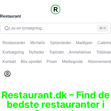
Restaurant
Lav en lynsøgning...
⌘+K
Restauranter
Michelin
Spisesteder
Madtyper
Caterin
Kortsøgning
Nyheder
Toplister
Anmeldelser
Tidslinje
Kontakt
Bliv oprettet
Priser
Medieguide
Abonnement
Restaurant.dk – Find de
bedste restauranter i