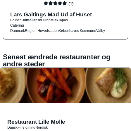
(1)
Lars Galtings Mad Ud af Huset
Brunch
Buffet
Dansk
Europæisk
Tapas
Catering
Danmark
Region Hovedstaden
Københavns Kommune
Valby
Senest ændrede restauranter og
andre steder
Restaurant Lille Mølle
Dansk
Fine dining
Nordisk