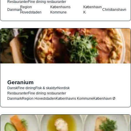
Restauranter
Fine dining restauranter
Region
Københavns
København
Danmark
Christianshavn
Hovedstaden
Kommune
K
Geranium
Dansk
Fine dining
Fisk & skaldyr
Nordisk
Restauranter
Fine dining restauranter
Danmark
Region Hovedstaden
Københavns Kommune
København Ø