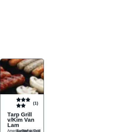
atmosfæren. Platformen er faktabaseret,
overskuelig og altid opdateret med de nyeste
informationer, hvilket gør den til det ideelle værktøj
for både lokale madelskere og turister på farten.
Find præcis den madtype og den stemning, der
passer til din næste middag, uanset hvor i landet
du befinder dig.
(1)
Tarp Grill
v/Kim Van
Lam
Amerikansk
Burger
Dansk
Fastfood
Grill