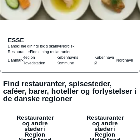
ESSE
Dansk
Fine dining
Fisk & skaldyr
Nordisk
Restauranter
Fine dining restauranter
Region
Københavns
København
Danmark
Nordhavn
Hovedstaden
Kommune
Ø
Find restauranter, spisesteder,
caféer, barer, hoteller og forlystelser i
de danske regioner
Restauranter
Restauranter
og andre
og andre
steder i
steder i
Region
Region