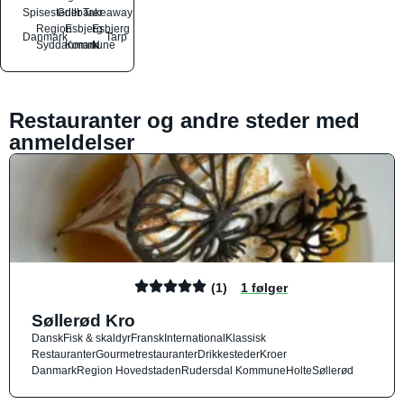
Spisesteder
Grillbarer
Takeaway
Region
Esbjerg
Esbjerg
Danmark
Tarp
Syddanmark
Kommune
N
Restauranter og andre steder med
anmeldelser
(1)
1 følger
Søllerød Kro
Dansk
Fisk & skaldyr
Fransk
International
Klassisk
Restauranter
Gourmetrestauranter
Drikkesteder
Kroer
Danmark
Region Hovedstaden
Rudersdal Kommune
Holte
Søllerød