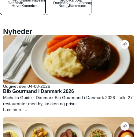
Region
Københavns
København
Region
Aalborg
Danmark
Danmark
Aalborg
Hovedstaden
Kommune
N
Nordjylland
Kommune
Nyheder
Udgivet den 04-08-2026
Bib Gourmand i Danmark 2026
Michelin Guide · Danmark Bib Gourmand i Danmark 2026 – alle 27
restauranter med by, køkken og prisni...
Læs mere →