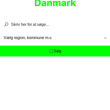
Danmark
Søg efter restauranter, spisesteder, caféer,
barer, pubber, hoteller og aktiviteter.
Vælg region, kommune m.v.
Søg
Her får du det komplette overblik
over
Danmarks mange spisesteder, caféer og
restauranter samlet ét sted. Vi gør det nemt for
dig at opdage alt fra skjulte lokale favoritter til
eksklusive gourmetoplevelser på tværs af alle
landets byer og regioner.
Søgningen er gjort enkel, så du hurtigt kan filtrere
efter madtype, lokation eller specifikke ønsker til