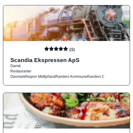
(1)
Scandia Ekspressen ApS
Dansk
Restauranter
Danmark
Region Midtjylland
Randers Kommune
Randers C