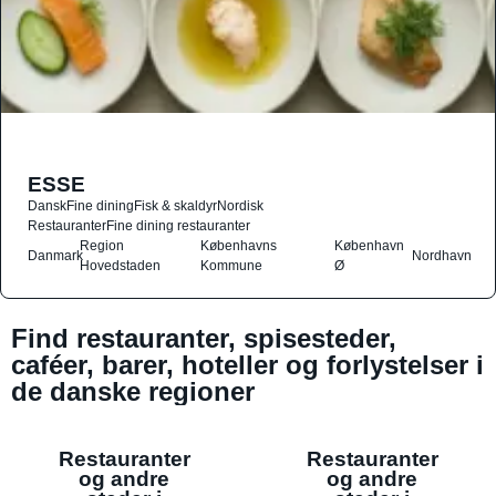
ESSE
Dansk
Fine dining
Fisk & skaldyr
Nordisk
Restauranter
Fine dining restauranter
Region
Københavns
København
Danmark
Nordhavn
Hovedstaden
Kommune
Ø
Find restauranter, spisesteder,
caféer, barer, hoteller og forlystelser i
de danske regioner
Restauranter
Restauranter
og andre
og andre