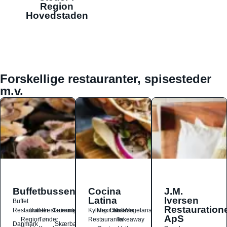
Region
Hovedstaden
Forskellige restauranter, spisesteder
m.v.
Buffetbussen
Cocina
J.M.
Latina
Iversen
Buffet
Restauration
Restauranter
Buffetrestauranter
Catering
Kylling
Mexicansk
Ost
Salat
Taco
Vegetarisk
ApS
Region
Tønder
Restauranter
Takeaway
Danmark
Skærbæk