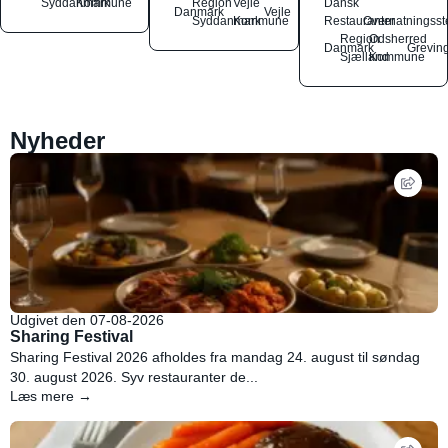
Syddanmark
Kommune
Region
Vejle
Dansk
Danmark
Vejle
Syddanmark
Kommune
Restauranter
Overnatningsst
Region
Odsherred
Danmark
Grevin
Sjælland
Kommune
Nyheder
Udgivet den 07-08-2026
Sharing Festival
Sharing Festival 2026 afholdes fra mandag 24. august til søndag
30. august 2026. Syv restauranter de...
Læs mere →