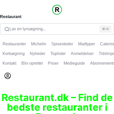
Restaurant
Lav en lynsøgning...
⌘+K
Restauranter
Michelin
Spisesteder
Madtyper
Caterin
Kortsøgning
Nyheder
Toplister
Anmeldelser
Tidslinje
Kontakt
Bliv oprettet
Priser
Medieguide
Abonnement
Restaurant.dk – Find de
bedste restauranter i