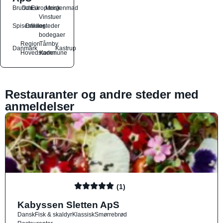
Brunch
Dansk
Europæisk
Morgenmad
Vinstuer
Spisesteder
Drikkesteder
og
bodegaer
Region
Tårnby
Danmark
Kastrup
Hovedstaden
Kommune
Restauranter og andre steder med
anmeldelser
(1)
Kabyssen Sletten ApS
Dansk
Fisk & skaldyr
Klassisk
Smørrebrød