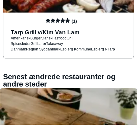
(1)
Tarp Grill v/Kim Van Lam
Amerikansk
Burger
Dansk
Fastfood
Grill
Spisesteder
Grillbarer
Takeaway
Danmark
Region Syddanmark
Esbjerg Kommune
Esbjerg N
Tarp
Senest ændrede restauranter og
andre steder