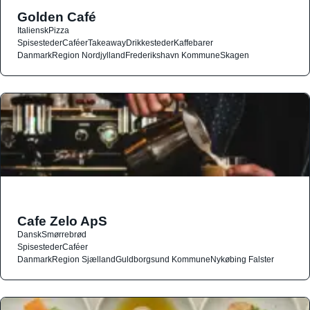
Golden Café
Italiensk
Pizza
Spisesteder
Caféer
Takeaway
Drikkesteder
Kaffebarer
Danmark
Region Nordjylland
Frederikshavn Kommune
Skagen
Cafe Zelo ApS
Dansk
Smørrebrød
Spisesteder
Caféer
Danmark
Region Sjælland
Guldborgsund Kommune
Nykøbing Falster