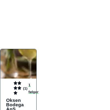
atmosfæren. Platformen er faktabaseret,
overskuelig og altid opdateret med de nyeste
informationer, hvilket gør den til det ideelle værktøj
for både lokale madelskere og turister på farten.
Find præcis den madtype og den stemning, der
passer til din næste middag, uanset hvor i landet
du befinder dig.
1
(1)
følger
Oksen
Bodega
ApS