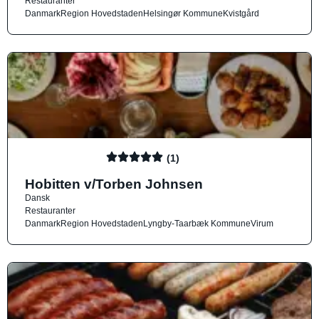
Restauranter
Danmark
Region Hovedstaden
Helsingør Kommune
Kvistgård
(1)
Hobitten v/Torben Johnsen
Dansk
Restauranter
Danmark
Region Hovedstaden
Lyngby-Taarbæk Kommune
Virum