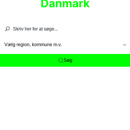
Danmark
Søg efter restauranter, spisesteder, caféer,
barer, pubber, hoteller og aktiviteter.
Vælg region, kommune m.v.
Søg
Her får du det komplette overblik
over
Danmarks mange spisesteder, caféer og
restauranter samlet ét sted. Vi gør det nemt for
dig at opdage alt fra skjulte lokale favoritter til
eksklusive gourmetoplevelser på tværs af alle
landets byer og regioner.
Søgningen er gjort enkel, så du hurtigt kan filtrere
efter madtype, lokation eller specifikke ønsker til