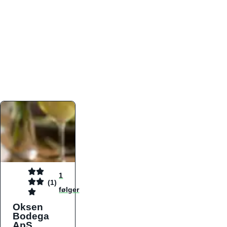
atmosfæren. Platformen er faktabaseret,
overskuelig og altid opdateret med de nyeste
informationer, hvilket gør den til det ideelle værktøj
for både lokale madelskere og turister på farten.
Find præcis den madtype og den stemning, der
passer til din næste middag, uanset hvor i landet
du befinder dig.
1
(1)
følger
Oksen
Bodega
ApS