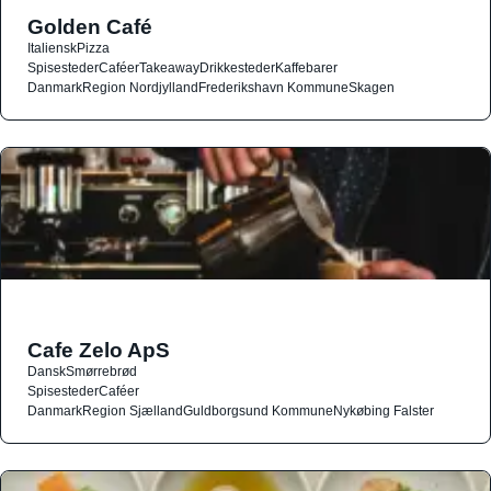
Golden Café
Italiensk
Pizza
Spisesteder
Caféer
Takeaway
Drikkesteder
Kaffebarer
Danmark
Region Nordjylland
Frederikshavn Kommune
Skagen
Cafe Zelo ApS
Dansk
Smørrebrød
Spisesteder
Caféer
Danmark
Region Sjælland
Guldborgsund Kommune
Nykøbing Falster