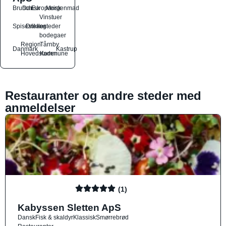
Brunch
Dansk
Europæisk
Morgenmad
Vinstuer
Spisesteder
Drikkesteder
og
bodegaer
Region
Tårnby
Danmark
Kastrup
Hovedstaden
Kommune
Restauranter og andre steder med
anmeldelser
(1)
Kabyssen Sletten ApS
Dansk
Fisk & skaldyr
Klassisk
Smørrebrød