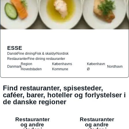
ESSE
Dansk
Fine dining
Fisk & skaldyr
Nordisk
Restauranter
Fine dining restauranter
Region
Københavns
København
Danmark
Nordhavn
Hovedstaden
Kommune
Ø
Find restauranter, spisesteder,
caféer, barer, hoteller og forlystelser i
de danske regioner
Restauranter
Restauranter
og andre
og andre