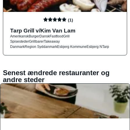
(1)
Tarp Grill v/Kim Van Lam
Amerikansk
Burger
Dansk
Fastfood
Grill
Spisesteder
Grillbarer
Takeaway
Danmark
Region Syddanmark
Esbjerg Kommune
Esbjerg N
Tarp
Senest ændrede restauranter og
andre steder