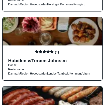
Restauranter
Danmark
Region Hovedstaden
Helsingør Kommune
Kvistgård
(1)
Hobitten v/Torben Johnsen
Dansk
Restauranter
Danmark
Region Hovedstaden
Lyngby-Taarbæk Kommune
Virum