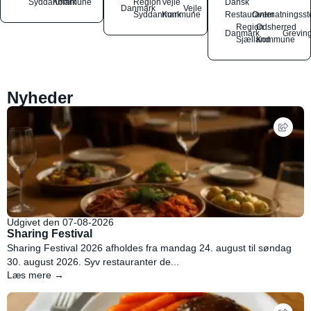
Syddanmark
Kommune
Region
Vejle
Dansk
Danmark
Vejle
Syddanmark
Kommune
Restauranter
Overnatningsst
Region
Odsherred
Danmark
Grevin
Sjælland
Kommune
Nyheder
Udgivet den 07-08-2026
Sharing Festival
Sharing Festival 2026 afholdes fra mandag 24. august til søndag
30. august 2026. Syv restauranter de...
Læs mere →