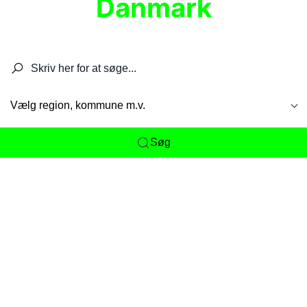
Danmark
Søg efter restauranter, spisesteder, caféer,
barer, pubber, hoteller og aktiviteter.
Vælg region, kommune m.v.
Søg
Her får du det komplette overblik
over
Danmarks mange spisesteder, caféer og
restauranter samlet ét sted. Vi gør det nemt for
dig at opdage alt fra skjulte lokale favoritter til
eksklusive gourmetoplevelser på tværs af alle
landets byer og regioner.
Søgningen er gjort enkel, så du hurtigt kan filtrere
efter madtype, lokation eller specifikke ønsker til