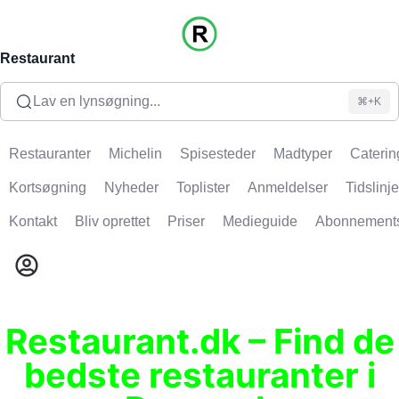
Restaurant
Lav en lynsøgning...
⌘+K
Restauranter
Michelin
Spisesteder
Madtyper
Caterin
Kortsøgning
Nyheder
Toplister
Anmeldelser
Tidslinje
Kontakt
Bliv oprettet
Priser
Medieguide
Abonnement
Restaurant.dk – Find de
bedste restauranter i