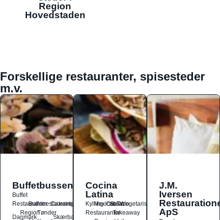
Region
Hovedstaden
Forskellige restauranter, spisesteder
m.v.
Buffetbussen
Cocina
J.M.
Latina
Iversen
Buffet
Restauration
Restauranter
Buffetrestauranter
Catering
Kylling
Mexicansk
Ost
Salat
Taco
Vegetarisk
ApS
Region
Tønder
Restauranter
Takeaway
Danmark
Skærbæk