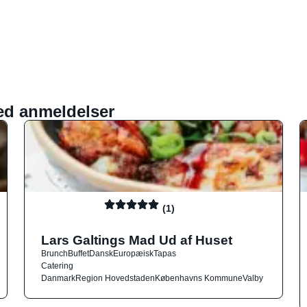
ed anmeldelser
(1)
Lars Galtings Mad Ud af Huset
Brunch
Buffet
Dansk
Europæisk
Tapas
Catering
Danmark
Region Hovedstaden
Københavns Kommune
Valby