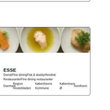
ESSE
Dansk
Fine dining
Fisk & skaldyr
Nordisk
Restauranter
Fine dining restauranter
Region
Københavns
København
Danmark
Nordhavn
Hovedstaden
Kommune
Ø