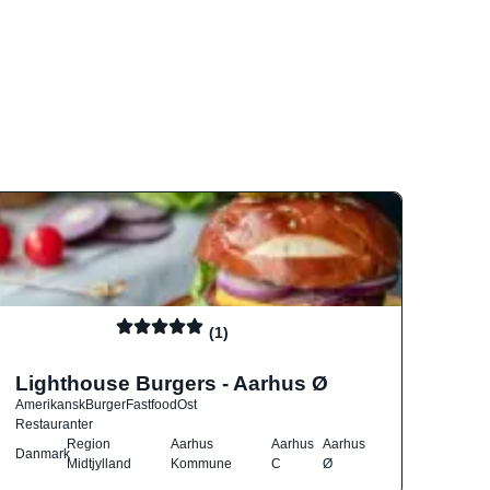
(1)
Lighthouse Burgers - Aarhus Ø
Amerikansk
Burger
Fastfood
Ost
Restauranter
Region
Aarhus
Aarhus
Aarhus
Danmark
Midtjylland
Kommune
C
Ø