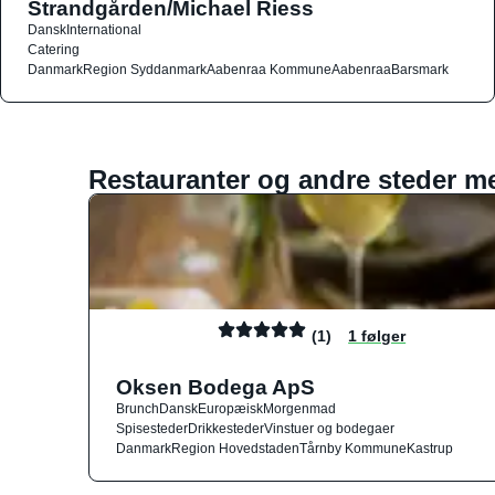
Strandgården/Michael Riess
Dansk
International
Catering
Danmark
Region Syddanmark
Aabenraa Kommune
Aabenraa
Barsmark
Restauranter og andre steder m
(1)
1 følger
Oksen Bodega ApS
Brunch
Dansk
Europæisk
Morgenmad
Spisesteder
Drikkesteder
Vinstuer og bodegaer
Danmark
Region Hovedstaden
Tårnby Kommune
Kastrup