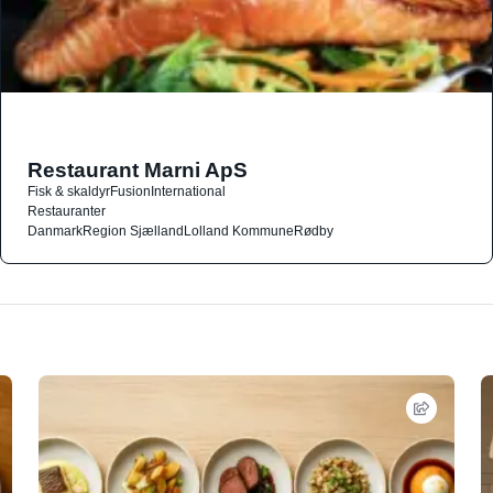
Restaurant Marni ApS
Fisk & skaldyr
Fusion
International
Restauranter
Danmark
Region Sjælland
Lolland Kommune
Rødby