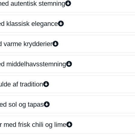
 med autentisk stemning
ed klassisk elegance
d varme krydderier
ed middelhavsstemning
lde af tradition
ed sol og tapas
 med frisk chili og lime