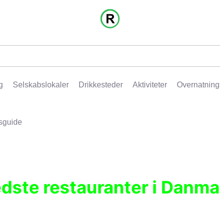
g
Selskabslokaler
Drikkesteder
Aktiviteter
Overnatning
sguide
edste restauranter i Danma
r, pubber, hoteller og aktiviteter.