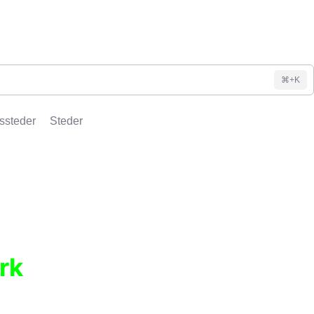
⌘+K
ssteder
Steder
rk