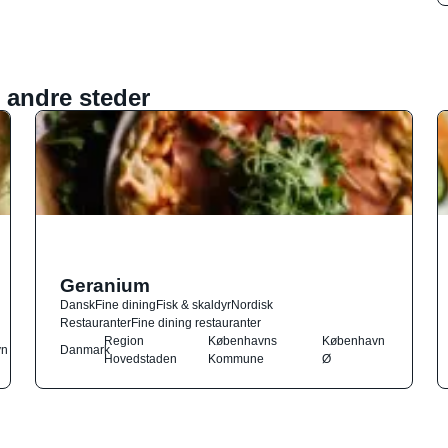
 andre steder
Geranium
Dansk
Fine dining
Fisk & skaldyr
Nordisk
Restauranter
Fine dining restauranter
Region
Københavns
København
vn
Danmark
Hovedstaden
Kommune
Ø