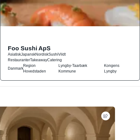
Foo Sushi ApS
Asiatisk
Japansk
Nordisk
Sushi
Vildt
Restauranter
Takeaway
Catering
Region
Lyngby-Taarbæk
Kongens
Danmark
Hovedstaden
Kommune
Lyngby