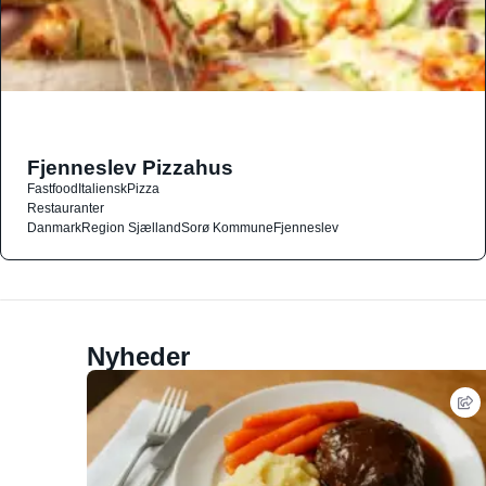
Fjenneslev Pizzahus
Fastfood
Italiensk
Pizza
Restauranter
Danmark
Region Sjælland
Sorø Kommune
Fjenneslev
Nyheder