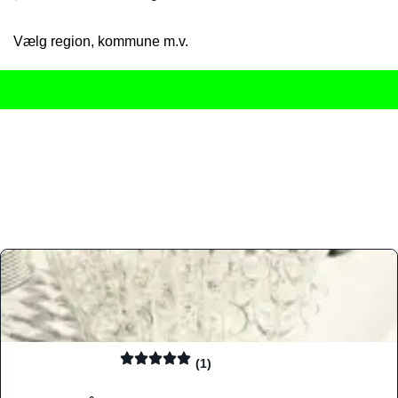
Vælg region, kommune m.v.
Her får du det komplette overblik
over Danmarks mange spisested
gourmetoplevelser på tværs af alle landets byer og regioner.
Søgningen er gjort enkel, så du hurtigt kan filtrere efter madtyp
informationer, hvilket gør den til det ideelle værktøj for både lo
Find præcis den madtype og den stemning, der passer til din næ
(1)