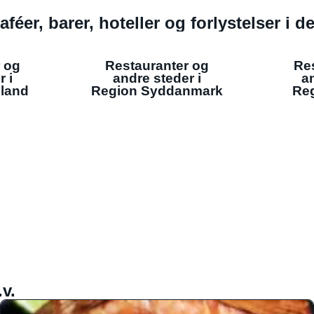
aféer, barer, hoteller og forlystelser i 
 og
Restauranter og
Re
r i
andre steder i
an
lland
Region Syddanmark
Reg
v.