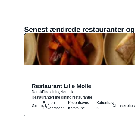
Senest ændrede restauranter og
Restaurant Lille Mølle
Dansk
Fine dining
Nordisk
Restauranter
Fine dining restauranter
Region
Københavns
København
Danmark
Christiansha
Hovedstaden
Kommune
K