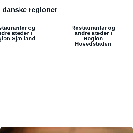
de danske regioner
stauranter og
Restauranter og
dre steder i
andre steder i
ion Sjælland
Region
Hovedstaden