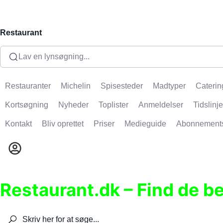
Restaurant
Lav en lynsøgning...
Restauranter
Michelin
Spisesteder
Madtyper
Caterin
Kortsøgning
Nyheder
Toplister
Anmeldelser
Tidslinje
Kontakt
Bliv oprettet
Priser
Medieguide
Abonnement
Restaurant.dk – Find de b
Søg efter restauranter, spisesteder, caféer, bare