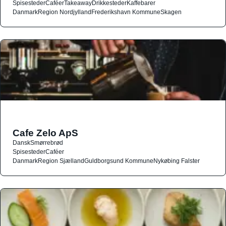
Spisesteder
Caféer
Takeaway
Drikkesteder
Kaffebarer
Danmark
Region Nordjylland
Frederikshavn Kommune
Skagen
Cafe Zelo ApS
Dansk
Smørrebrød
Spisesteder
Caféer
Danmark
Region Sjælland
Guldborgsund Kommune
Nykøbing Falster