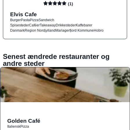
(1)
Elvis Cafe
Burger
Pasta
Pizza
Sandwich
Spisesteder
Caféer
Takeaway
Drikkesteder
Kaffebarer
Danmark
Region Nordjylland
Mariagerfjord Kommune
Hobro
Senest ændrede restauranter og
andre steder
Golden Café
Italiensk
Pizza