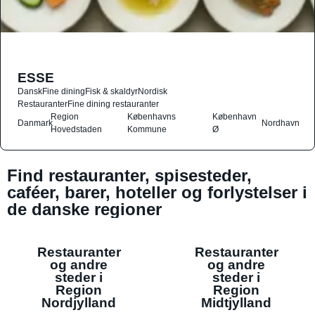
ESSE
Dansk
Fine dining
Fisk & skaldyr
Nordisk
Restauranter
Fine dining restauranter
Region
Københavns
København
Danmark
Nordhavn
Hovedstaden
Kommune
Ø
Find restauranter, spisesteder,
caféer, barer, hoteller og forlystelser i
de danske regioner
Restauranter
Restauranter
og andre
og andre
steder i
steder i
Region
Region
Nordjylland
Midtjylland