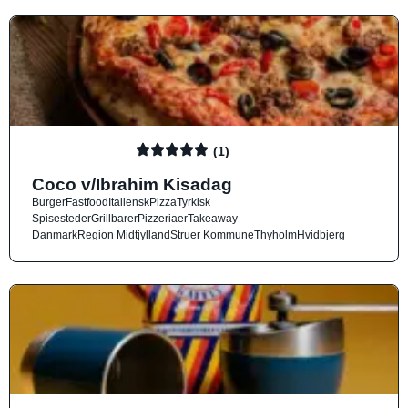
(1)
Coco v/Ibrahim Kisadag
Burger
Fastfood
Italiensk
Pizza
Tyrkisk
Spisesteder
Grillbarer
Pizzeriaer
Takeaway
Danmark
Region Midtjylland
Struer Kommune
Thyholm
Hvidbjerg