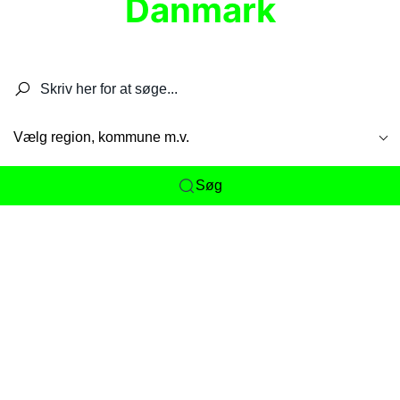
Danmark
Søg efter restauranter, spisesteder, caféer,
barer, pubber, hoteller og aktiviteter.
Vælg region, kommune m.v.
Søg
Her får du det komplette overblik
over
Danmarks mange spisesteder, caféer og
restauranter samlet ét sted. Vi gør det nemt for
dig at opdage alt fra skjulte lokale favoritter til
eksklusive gourmetoplevelser på tværs af alle
landets byer og regioner.
Søgningen er gjort enkel, så du hurtigt kan filtrere
efter madtype, lokation eller specifikke ønsker til