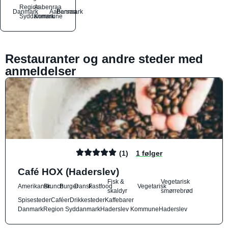
Region
Aabenraa
Danmark
Aabenraa
Barsmark
Syddanmark
Kommune
Restauranter og andre steder med
anmeldelser
(1)
1 følger
Café HOX (Haderslev)
Fisk &
Vegetarisk
Amerikansk
Brunch
Burger
Dansk
Fastfood
Vegetarisk
skaldyr
smørrebrød
Spisesteder
Caféer
Drikkesteder
Kaffebarer
Danmark
Region Syddanmark
Haderslev Kommune
Haderslev