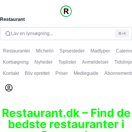
Restaurant
Lav en lynsøgning...
⌘+K
Restauranter
Michelin
Spisesteder
Madtyper
Caterin
Kortsøgning
Nyheder
Toplister
Anmeldelser
Tidslinje
Kontakt
Bliv oprettet
Priser
Medieguide
Abonnement
Restaurant.dk – Find de
bedste restauranter i