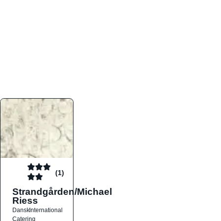
atmosfæren. Platformen er faktabaseret,
overskuelig og altid opdateret med de nyeste
informationer, hvilket gør den til det ideelle værktøj
for både lokale madelskere og turister på farten.
Find præcis den madtype og den stemning, der
passer til din næste middag, uanset hvor i landet
du befinder dig.
(1)
Strandgården/Michael
Riess
Dansk
International
Catering