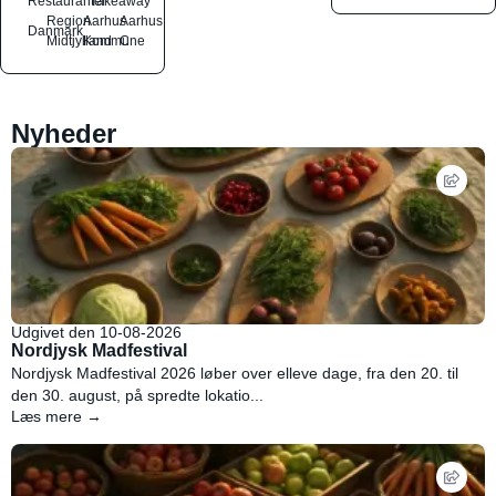
Restauranter
Takeaway
Region
Aarhus
Aarhus
Danmark
Midtjylland
Kommune
C
Nyheder
Udgivet den 10-08-2026
Nordjysk Madfestival
Nordjysk Madfestival 2026 løber over elleve dage, fra den 20. til
den 30. august, på spredte lokatio...
Læs mere →