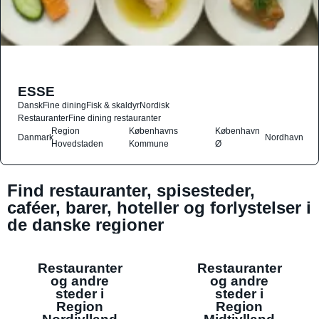
ESSE
Dansk
Fine dining
Fisk & skaldyr
Nordisk
Restauranter
Fine dining restauranter
Region
Københavns
København
Danmark
Nordhavn
Hovedstaden
Kommune
Ø
Find restauranter, spisesteder,
caféer, barer, hoteller og forlystelser i
de danske regioner
Restauranter
Restauranter
og andre
og andre
steder i
steder i
Region
Region