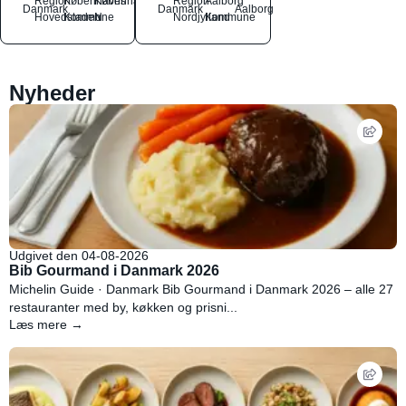
Region
Københavns
København
Region
Aalborg
Danmark
Danmark
Aalborg
Hovedstaden
Kommune
N
Nordjylland
Kommune
Nyheder
Udgivet den 04-08-2026
Bib Gourmand i Danmark 2026
Michelin Guide · Danmark Bib Gourmand i Danmark 2026 – alle 27
restauranter med by, køkken og prisni...
Læs mere →