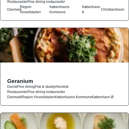
Restauranter
Fine dining restauranter
Region
Københavns
København
Danmark
Christianshavn
Hovedstaden
Kommune
K
Geranium
Dansk
Fine dining
Fisk & skaldyr
Nordisk
Restauranter
Fine dining restauranter
Danmark
Region Hovedstaden
Københavns Kommune
København Ø