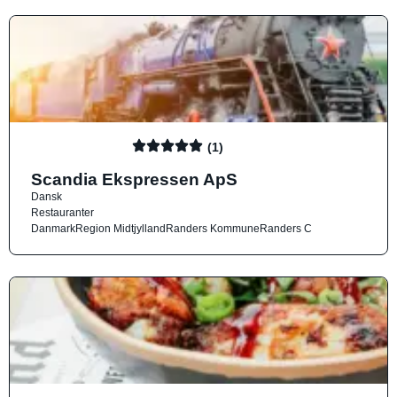
(1)
Scandia Ekspressen ApS
Dansk
Restauranter
Danmark
Region Midtjylland
Randers Kommune
Randers C