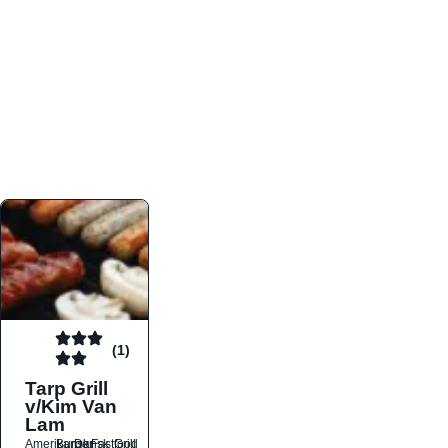
atmosfæren. Platformen er faktabaseret,
overskuelig og altid opdateret med de nyeste
informationer, hvilket gør den til det ideelle værktøj
for både lokale madelskere og turister på farten.
Find præcis den madtype og den stemning, der
passer til din næste middag, uanset hvor i landet
du befinder dig.
(1)
Tarp Grill
v/Kim Van
Lam
Amerikansk
Burger
Dansk
Fastfood
Grill