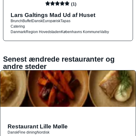
(1)
Lars Galtings Mad Ud af Huset
Brunch
Buffet
Dansk
Europæisk
Tapas
Catering
Danmark
Region Hovedstaden
Københavns Kommune
Valby
Senest ændrede restauranter og
andre steder
Restaurant Lille Mølle
Dansk
Fine dining
Nordisk