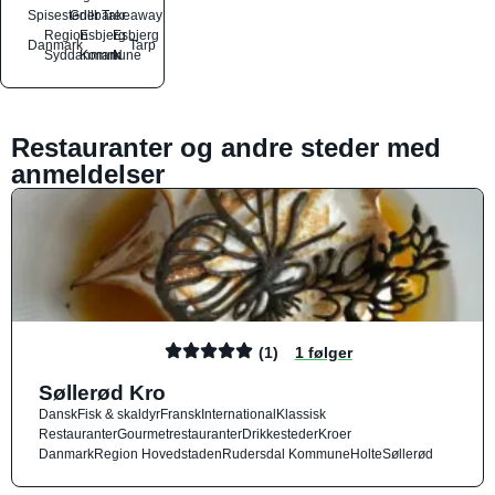
Spisesteder
Grillbarer
Takeaway
Region
Esbjerg
Esbjerg
Danmark
Tarp
Syddanmark
Kommune
N
Restauranter og andre steder med
anmeldelser
(1)
1 følger
Søllerød Kro
Dansk
Fisk & skaldyr
Fransk
International
Klassisk
Restauranter
Gourmetrestauranter
Drikkesteder
Kroer
Danmark
Region Hovedstaden
Rudersdal Kommune
Holte
Søllerød