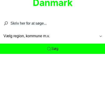
Danmark
Søg efter restauranter, spisesteder, caféer,
barer, pubber, hoteller og aktiviteter.
Vælg region, kommune m.v.
Søg
Her får du det komplette overblik
over
Danmarks mange spisesteder, caféer og
restauranter samlet ét sted. Vi gør det nemt for
dig at opdage alt fra skjulte lokale favoritter til
eksklusive gourmetoplevelser på tværs af alle
landets byer og regioner.
Søgningen er gjort enkel, så du hurtigt kan filtrere
efter madtype, lokation eller specifikke ønsker til