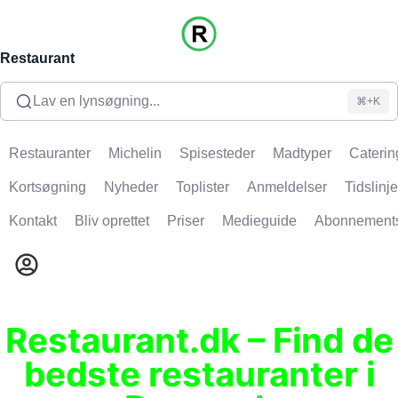
Restaurant
Lav en lynsøgning...
⌘+K
Restauranter
Michelin
Spisesteder
Madtyper
Caterin
Kortsøgning
Nyheder
Toplister
Anmeldelser
Tidslinje
Kontakt
Bliv oprettet
Priser
Medieguide
Abonnement
Restaurant.dk – Find de
bedste restauranter i