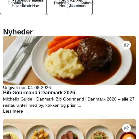
Region
Københavns
København
Region
Aalborg
Danmark
Danmark
Aalborg
Hovedstaden
Kommune
N
Nordjylland
Kommune
Nyheder
Udgivet den 04-08-2026
Bib Gourmand i Danmark 2026
Michelin Guide · Danmark Bib Gourmand i Danmark 2026 – alle 27
restauranter med by, køkken og prisni...
Læs mere →