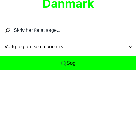
Danmark
Søg efter restauranter, spisesteder, caféer,
barer, pubber, hoteller og aktiviteter.
Vælg region, kommune m.v.
Søg
Her får du det komplette overblik
over
Danmarks mange spisesteder, caféer og
restauranter samlet ét sted. Vi gør det nemt for
dig at opdage alt fra skjulte lokale favoritter til
eksklusive gourmetoplevelser på tværs af alle
landets byer og regioner.
Søgningen er gjort enkel, så du hurtigt kan filtrere
efter madtype, lokation eller specifikke ønsker til