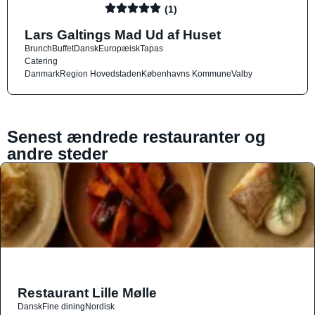
(1)
Lars Galtings Mad Ud af Huset
Brunch
Buffet
Dansk
Europæisk
Tapas
Catering
Danmark
Region Hovedstaden
Københavns Kommune
Valby
Senest ændrede restauranter og
andre steder
Restaurant Lille Mølle
Dansk
Fine dining
Nordisk