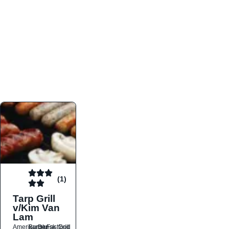
atmosfæren. Platformen er faktabaseret,
overskuelig og altid opdateret med de nyeste
informationer, hvilket gør den til det ideelle værktøj
for både lokale madelskere og turister på farten.
Find præcis den madtype og den stemning, der
passer til din næste middag, uanset hvor i landet
du befinder dig.
(1)
Tarp Grill
v/Kim Van
Lam
Amerikansk
Burger
Dansk
Fastfood
Grill