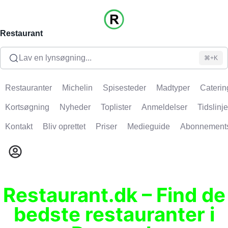
Restaurant
Lav en lynsøgning...
⌘+K
Restauranter
Michelin
Spisesteder
Madtyper
Caterin
Kortsøgning
Nyheder
Toplister
Anmeldelser
Tidslinje
Kontakt
Bliv oprettet
Priser
Medieguide
Abonnement
Restaurant.dk – Find de
bedste restauranter i