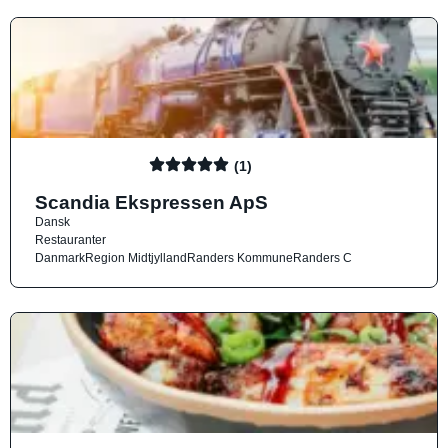
(1)
Scandia Ekspressen ApS
Dansk
Restauranter
Danmark
Region Midtjylland
Randers Kommune
Randers C