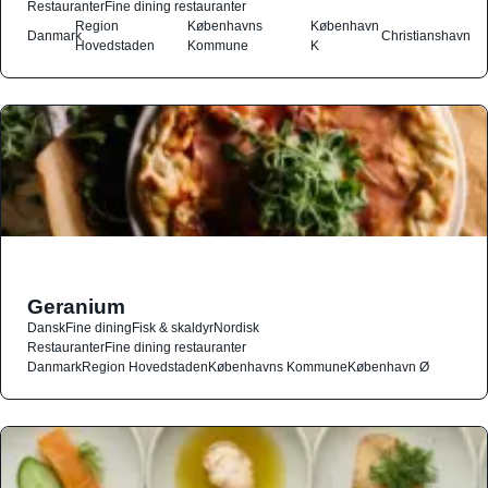
Restauranter
Fine dining restauranter
Region
Københavns
København
Danmark
Christianshavn
Hovedstaden
Kommune
K
Geranium
Dansk
Fine dining
Fisk & skaldyr
Nordisk
Restauranter
Fine dining restauranter
Danmark
Region Hovedstaden
Københavns Kommune
København Ø