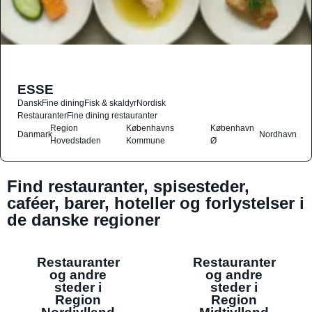
ESSE
Dansk
Fine dining
Fisk & skaldyr
Nordisk
Restauranter
Fine dining restauranter
Region
Københavns
København
Danmark
Nordhavn
Hovedstaden
Kommune
Ø
Find restauranter, spisesteder,
caféer, barer, hoteller og forlystelser i
de danske regioner
Restauranter
Restauranter
og andre
og andre
steder i
steder i
Region
Region