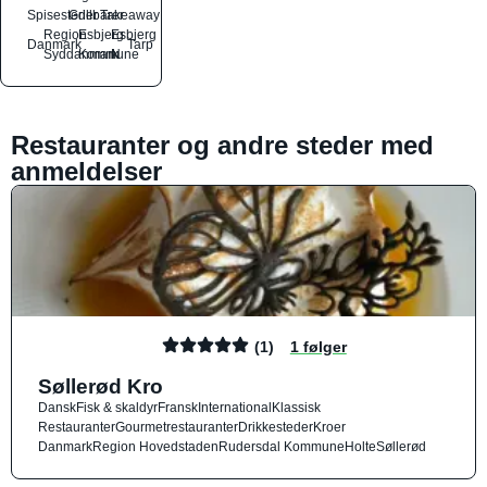
Spisesteder
Grillbarer
Takeaway
Region
Esbjerg
Esbjerg
Danmark
Tarp
Syddanmark
Kommune
N
Restauranter og andre steder med
anmeldelser
(1)
1 følger
Søllerød Kro
Dansk
Fisk & skaldyr
Fransk
International
Klassisk
Restauranter
Gourmetrestauranter
Drikkesteder
Kroer
Danmark
Region Hovedstaden
Rudersdal Kommune
Holte
Søllerød