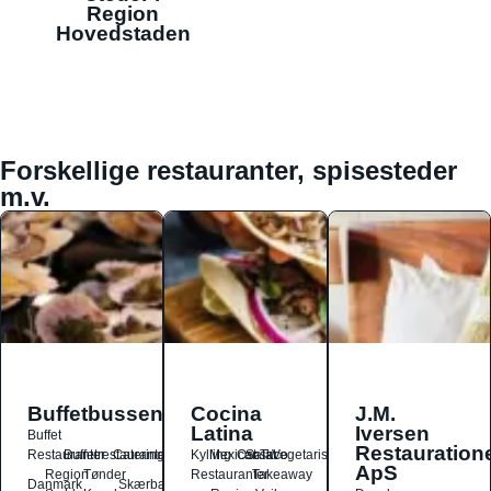
Region
Hovedstaden
Forskellige restauranter, spisesteder
m.v.
Buffetbussen
Cocina
J.M.
Latina
Iversen
Buffet
Restauration
Restauranter
Buffetrestauranter
Catering
Kylling
Mexicansk
Ost
Salat
Taco
Vegetarisk
ApS
Region
Tønder
Restauranter
Takeaway
Danmark
Skærbæk