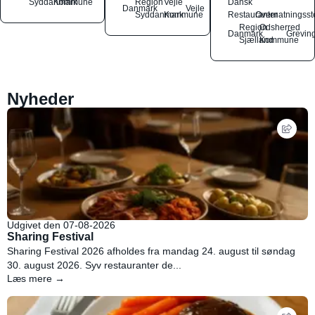
Syddanmark
Kommune
Region
Vejle
Dansk
Danmark
Vejle
Syddanmark
Kommune
Restauranter
Overnatningsst
Region
Odsherred
Danmark
Grevin
Sjælland
Kommune
Nyheder
Udgivet den 07-08-2026
Sharing Festival
Sharing Festival 2026 afholdes fra mandag 24. august til søndag
30. august 2026. Syv restauranter de...
Læs mere →