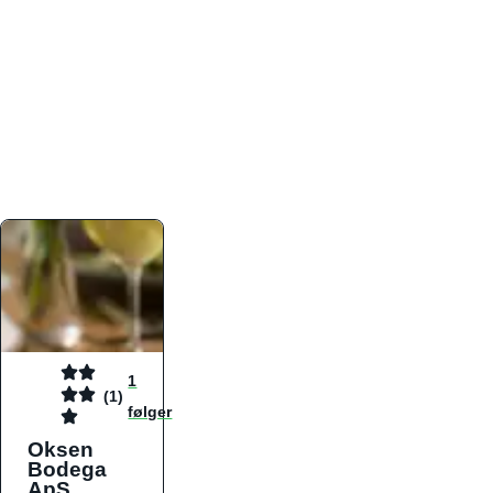
atmosfæren. Platformen er faktabaseret,
overskuelig og altid opdateret med de nyeste
informationer, hvilket gør den til det ideelle værktøj
for både lokale madelskere og turister på farten.
Find præcis den madtype og den stemning, der
passer til din næste middag, uanset hvor i landet
du befinder dig.
1
(1)
følger
Oksen
Bodega
ApS