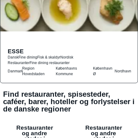
ESSE
Dansk
Fine dining
Fisk & skaldyr
Nordisk
Restauranter
Fine dining restauranter
Region
Københavns
København
Danmark
Nordhavn
Hovedstaden
Kommune
Ø
Find restauranter, spisesteder,
caféer, barer, hoteller og forlystelser i
de danske regioner
Restauranter
Restauranter
og andre
og andre