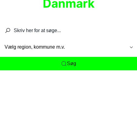
Danmark
Søg efter restauranter, spisesteder, caféer,
barer, pubber, hoteller og aktiviteter.
Vælg region, kommune m.v.
Søg
Her får du det komplette overblik
over
Danmarks mange spisesteder, caféer og
restauranter samlet ét sted. Vi gør det nemt for
dig at opdage alt fra skjulte lokale favoritter til
eksklusive gourmetoplevelser på tværs af alle
landets byer og regioner.
Søgningen er gjort enkel, så du hurtigt kan filtrere
efter madtype, lokation eller specifikke ønsker til