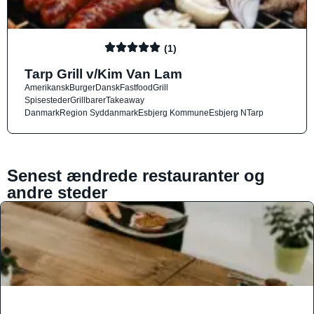
(1)
Tarp Grill v/Kim Van Lam
Amerikansk
Burger
Dansk
Fastfood
Grill
Spisesteder
Grillbarer
Takeaway
Danmark
Region Syddanmark
Esbjerg Kommune
Esbjerg N
Tarp
Senest ændrede restauranter og
andre steder