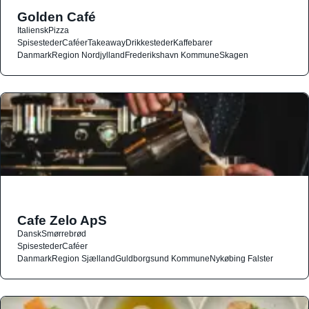
Golden Café
Italiensk
Pizza
Spisesteder
Caféer
Takeaway
Drikkesteder
Kaffebarer
Danmark
Region Nordjylland
Frederikshavn Kommune
Skagen
Cafe Zelo ApS
Dansk
Smørrebrød
Spisesteder
Caféer
Danmark
Region Sjælland
Guldborgsund Kommune
Nykøbing Falster