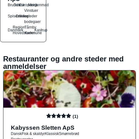
Brunch
Dansk
Europæisk
Morgenmad
Vinstuer
Spisesteder
Drikkesteder
og
bodegaer
Region
Tårnby
Danmark
Kastrup
Hovedstaden
Kommune
Restauranter og andre steder med
anmeldelser
(1)
Kabyssen Sletten ApS
Dansk
Fisk & skaldyr
Klassisk
Smørrebrød