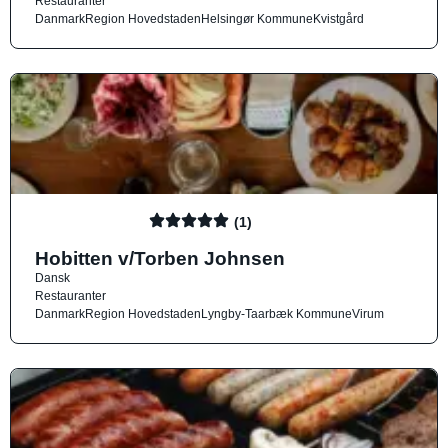
Restauranter
Danmark
Region Hovedstaden
Helsingør Kommune
Kvistgård
(1)
Hobitten v/Torben Johnsen
Dansk
Restauranter
Danmark
Region Hovedstaden
Lyngby-Taarbæk Kommune
Virum