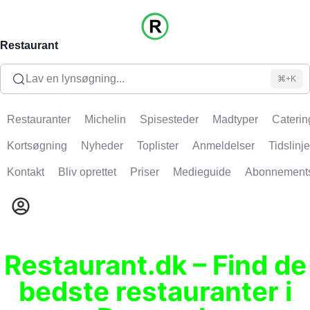
Restaurant
Lav en lynsøgning...
⌘+K
Restauranter
Michelin
Spisesteder
Madtyper
Caterin
Kortsøgning
Nyheder
Toplister
Anmeldelser
Tidslinje
Kontakt
Bliv oprettet
Priser
Medieguide
Abonnement
Restaurant.dk – Find de
bedste restauranter i