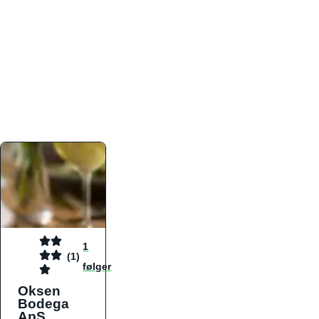
atmosfæren. Platformen er faktabaseret,
overskuelig og altid opdateret med de nyeste
informationer, hvilket gør den til det ideelle værktøj
for både lokale madelskere og turister på farten.
Find præcis den madtype og den stemning, der
passer til din næste middag, uanset hvor i landet
du befinder dig.
1
(1)
følger
Oksen
Bodega
ApS