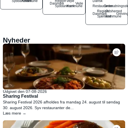
Syddanmark
Kommune
Region
Vejle
Dansk
Danmark
Vejle
Syddanmark
Kommune
Restauranter
Overnatningsst
Region
Odsherred
Danmark
Grevin
Sjælland
Kommune
Nyheder
Udgivet den 07-08-2026
Sharing Festival
Sharing Festival 2026 afholdes fra mandag 24. august til søndag
30. august 2026. Syv restauranter de...
Læs mere →