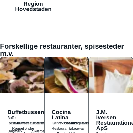
Region
Hovedstaden
Forskellige restauranter, spisesteder
m.v.
Buffetbussen
Cocina
J.M.
Latina
Iversen
Buffet
Restauration
Restauranter
Buffetrestauranter
Catering
Kylling
Mexicansk
Ost
Salat
Taco
Vegetarisk
ApS
Region
Tønder
Restauranter
Takeaway
Danmark
Skærbæk