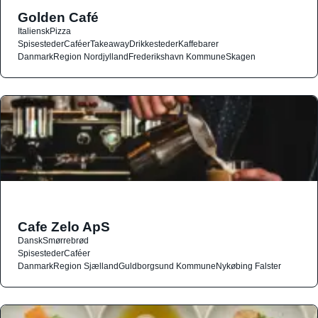
Golden Café
Italiensk
Pizza
Spisesteder
Caféer
Takeaway
Drikkesteder
Kaffebarer
Danmark
Region Nordjylland
Frederikshavn Kommune
Skagen
Cafe Zelo ApS
Dansk
Smørrebrød
Spisesteder
Caféer
Danmark
Region Sjælland
Guldborgsund Kommune
Nykøbing Falster