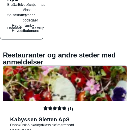
Brunch
Dansk
Europæisk
Morgenmad
Vinstuer
Spisesteder
Drikkesteder
og
bodegaer
Region
Tårnby
Danmark
Kastrup
Hovedstaden
Kommune
Restauranter og andre steder med
anmeldelser
(1)
Kabyssen Sletten ApS
Dansk
Fisk & skaldyr
Klassisk
Smørrebrød