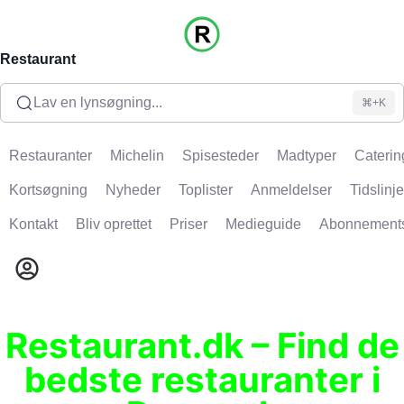
Restaurant
Lav en lynsøgning...
⌘+K
Restauranter
Michelin
Spisesteder
Madtyper
Caterin
Kortsøgning
Nyheder
Toplister
Anmeldelser
Tidslinje
Kontakt
Bliv oprettet
Priser
Medieguide
Abonnement
Restaurant.dk – Find de
bedste restauranter i