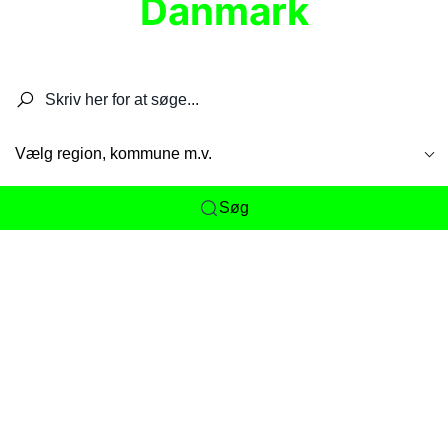
Danmark
Søg efter restauranter, spisesteder, caféer,
barer, pubber, hoteller og aktiviteter.
Vælg region, kommune m.v.
Søg
Her får du det komplette overblik
over
Danmarks mange spisesteder, caféer og
restauranter samlet ét sted. Vi gør det nemt for
dig at opdage alt fra skjulte lokale favoritter til
eksklusive gourmetoplevelser på tværs af alle
landets byer og regioner.
Søgningen er gjort enkel, så du hurtigt kan filtrere
efter madtype, lokation eller specifikke ønsker til