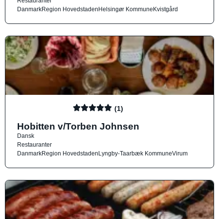
Restauranter
Danmark
Region Hovedstaden
Helsingør Kommune
Kvistgård
(1)
Hobitten v/Torben Johnsen
Dansk
Restauranter
Danmark
Region Hovedstaden
Lyngby-Taarbæk Kommune
Virum