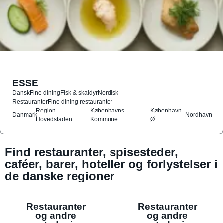
ESSE
Dansk
Fine dining
Fisk & skaldyr
Nordisk
Restauranter
Fine dining restauranter
Region
Københavns
København
Danmark
Nordhavn
Hovedstaden
Kommune
Ø
Find restauranter, spisesteder,
caféer, barer, hoteller og forlystelser i
de danske regioner
Restauranter
Restauranter
og andre
og andre