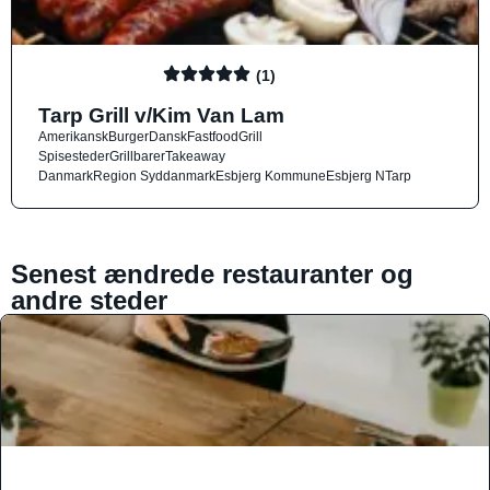
(1)
Tarp Grill v/Kim Van Lam
Amerikansk
Burger
Dansk
Fastfood
Grill
Spisesteder
Grillbarer
Takeaway
Danmark
Region Syddanmark
Esbjerg Kommune
Esbjerg N
Tarp
Senest ændrede restauranter og
andre steder