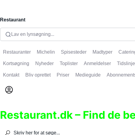
Restaurant
Lav en lynsøgning...
Restauranter
Michelin
Spisesteder
Madtyper
Caterin
Kortsøgning
Nyheder
Toplister
Anmeldelser
Tidslinje
Kontakt
Bliv oprettet
Priser
Medieguide
Abonnement
Restaurant.dk – Find de b
Søg efter restauranter, spisesteder, caféer, bare