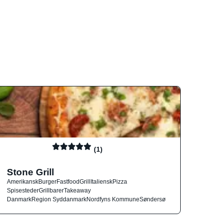
(1)
Stone Grill
Amerikansk
Burger
Fastfood
Grill
Italiensk
Pizza
Spisesteder
Grillbarer
Takeaway
Danmark
Region Syddanmark
Nordfyns Kommune
Søndersø