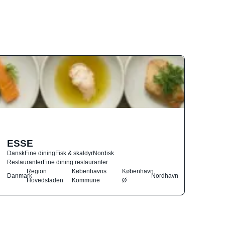
ESSE
Dansk
Fine dining
Fisk & skaldyr
Nordisk
Restauranter
Fine dining restauranter
Region
Københavns
København
Danmark
Nordhavn
Hovedstaden
Kommune
Ø