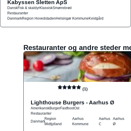
Kabyssen Sletten ApS
Dansk
Fisk & skaldyr
Klassisk
Smørrebrød
Restauranter
Danmark
Region Hovedstaden
Helsingør Kommune
Kvistgård
Restauranter og andre steder m
(1)
Lighthouse Burgers - Aarhus Ø
Amerikansk
Burger
Fastfood
Ost
Restauranter
Region
Aarhus
Aarhus
Aarhus
Danmark
Midtjylland
Kommune
C
Ø