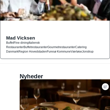
Mad Vicksen
Buffet
Fine dining
Italiensk
Restauranter
Buffetrestauranter
Gourmetrestauranter
Catering
Danmark
Region Hovedstaden
Furesø Kommune
Værløse
Jonstrup
Nyheder