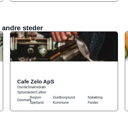
 andre steder
Cafe Zelo ApS
Dansk
Smørrebrød
Spisesteder
Caféer
Region
Guldborgsund
Nykøbing
Danmark
Sjælland
Kommune
Falster