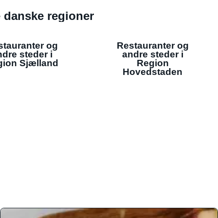
de danske regioner
stauranter og
Restauranter og
dre steder i
andre steder i
ion Sjælland
Region
Hovedstaden