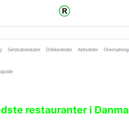
g
Selskabslokaler
Drikkesteder
Aktiviteter
Overnatning
sguide
edste restauranter i Danma
r, pubber, hoteller og aktiviteter.