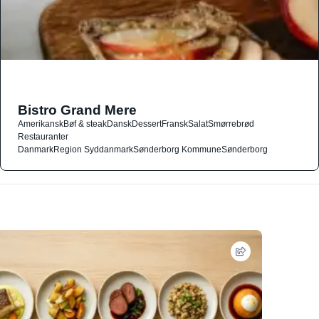
Bistro Grand Mere
Amerikansk
Bøf & steak
Dansk
Dessert
Fransk
Salat
Smørrebrød
Restauranter
Danmark
Region Syddanmark
Sønderborg Kommune
Sønderborg