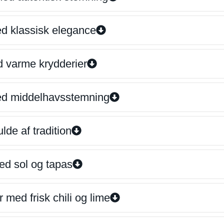
ed klassisk elegance
d varme krydderier
ed middelhavsstemning
lde af tradition
ed sol og tapas
 med frisk chili og lime