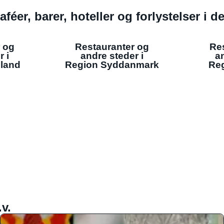
aféer, barer, hoteller og forlystelser i 
 og
Restauranter og
Re
r i
andre steder i
an
lland
Region Syddanmark
Reg
v.