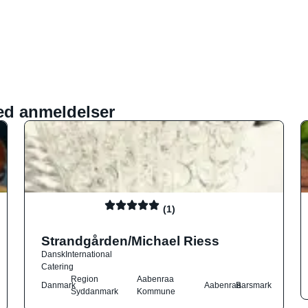
ed anmeldelser
(1)
Strandgården/Michael Riess
Dansk
International
Catering
Region
Aabenraa
Danmark
Aabenraa
Barsmark
Syddanmark
Kommune