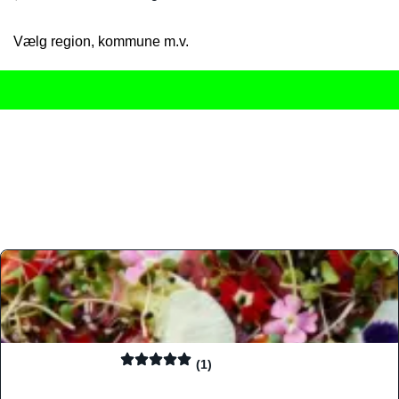
Vælg region, kommune m.v.
Her får du det komplette overblik
over Danmarks mange spisested
gourmetoplevelser på tværs af alle landets byer og regioner.
Søgningen er gjort enkel, så du hurtigt kan filtrere efter madtyp
informationer, hvilket gør den til det ideelle værktøj for både lo
Find præcis den madtype og den stemning, der passer til din næ
(1)