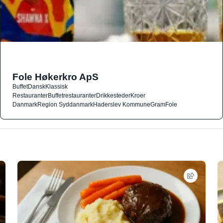
Fole Høkerkro ApS
Buffet
Dansk
Klassisk
Restauranter
Buffetrestauranter
Drikkesteder
Kroer
Danmark
Region Syddanmark
Haderslev Kommune
Gram
Fole