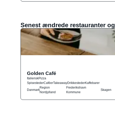
Senest ændrede restauranter og
Golden Café
Italiensk
Pizza
Spisesteder
Caféer
Takeaway
Drikkesteder
Kaffebarer
Region
Frederikshavn
Danmark
Skagen
Nordjylland
Kommune