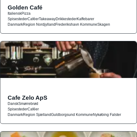
Golden Café
Italiensk
Pizza
Spisesteder
Caféer
Takeaway
Drikkesteder
Kaffebarer
Danmark
Region Nordjylland
Frederikshavn Kommune
Skagen
Cafe Zelo ApS
Dansk
Smørrebrød
Spisesteder
Caféer
Danmark
Region Sjælland
Guldborgsund Kommune
Nykøbing Falster