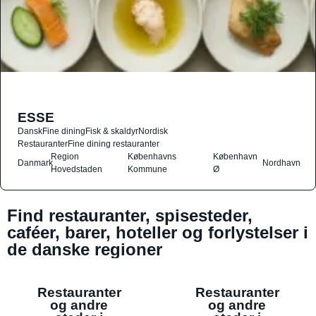
ESSE
Dansk
Fine dining
Fisk & skaldyr
Nordisk
Restauranter
Fine dining restauranter
Region
Københavns
København
Danmark
Nordhavn
Hovedstaden
Kommune
Ø
Find restauranter, spisesteder,
caféer, barer, hoteller og forlystelser i
de danske regioner
Restauranter
Restauranter
og andre
og andre