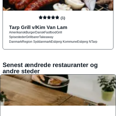
(1)
Tarp Grill v/Kim Van Lam
Amerikansk
Burger
Dansk
Fastfood
Grill
Spisesteder
Grillbarer
Takeaway
Danmark
Region Syddanmark
Esbjerg Kommune
Esbjerg N
Tarp
Senest ændrede restauranter og
andre steder