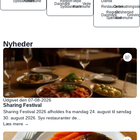
Syddanmark
Kommune
Region
Vejle
Dansk
Danmark
Vejle
Syddanmark
Kommune
Restauranter
Overnatningsst
Region
Odsherred
Danmark
Grevin
Sjælland
Kommune
Nyheder
Udgivet den 07-08-2026
Sharing Festival
Sharing Festival 2026 afholdes fra mandag 24. august til søndag
30. august 2026. Syv restauranter de...
Læs mere →