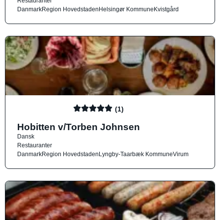
Restauranter
Danmark
Region Hovedstaden
Helsingør Kommune
Kvistgård
(1)
Hobitten v/Torben Johnsen
Dansk
Restauranter
Danmark
Region Hovedstaden
Lyngby-Taarbæk Kommune
Virum