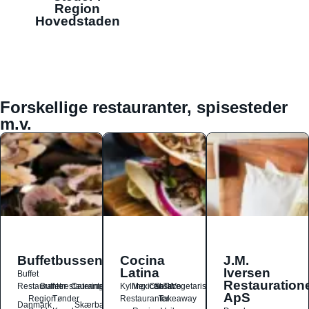
Region
Hovedstaden
Forskellige restauranter, spisesteder
m.v.
Buffetbussen
Cocina
J.M.
Latina
Iversen
Buffet
Restauration
Restauranter
Buffetrestauranter
Catering
Kylling
Mexicansk
Ost
Salat
Taco
Vegetarisk
ApS
Region
Tønder
Restauranter
Takeaway
Danmark
Skærbæk