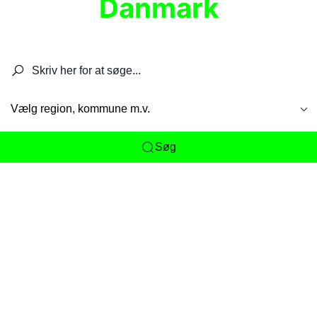
Danmark
Søg efter restauranter, spisesteder, caféer,
barer, pubber, hoteller og aktiviteter.
Vælg region, kommune m.v.
Søg
Her får du det komplette overblik
over
Danmarks mange spisesteder, caféer og
restauranter samlet ét sted. Vi gør det nemt for
dig at opdage alt fra skjulte lokale favoritter til
eksklusive gourmetoplevelser på tværs af alle
landets byer og regioner.
Søgningen er gjort enkel, så du hurtigt kan filtrere
efter madtype, lokation eller specifikke ønsker til