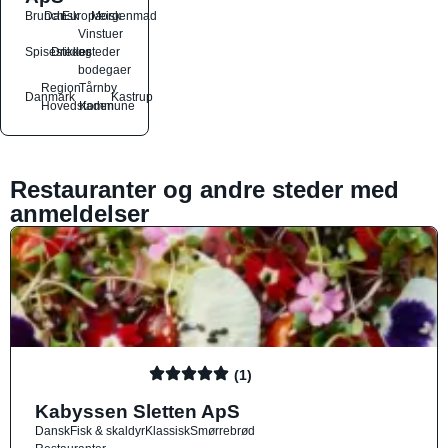
Brunch
Dansk
Europæisk
Morgenmad
Vinstuer
Spisesteder
Drikkesteder
og
bodegaer
Region
Tårnby
Danmark
Kastrup
Hovedstaden
Kommune
Restauranter og andre steder med
anmeldelser
(1)
Kabyssen Sletten ApS
Dansk
Fisk & skaldyr
Klassisk
Smørrebrød