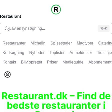
Restaurant
Lav en lynsøgning...
⌘+K
Restauranter
Michelin
Spisesteder
Madtyper
Caterin
Kortsøgning
Nyheder
Toplister
Anmeldelser
Tidslinje
Kontakt
Bliv oprettet
Priser
Medieguide
Abonnement
Restaurant.dk – Find de
bedste restauranter i