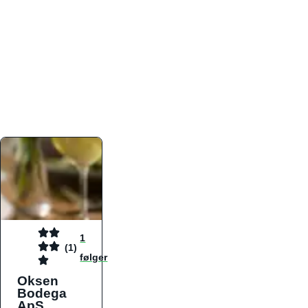
atmosfæren. Platformen er faktabaseret,
overskuelig og altid opdateret med de nyeste
informationer, hvilket gør den til det ideelle værktøj
for både lokale madelskere og turister på farten.
Find præcis den madtype og den stemning, der
passer til din næste middag, uanset hvor i landet
du befinder dig.
1
(1)
følger
Oksen
Bodega
ApS