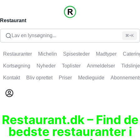
Restaurant
Lav en lynsøgning...
⌘+K
Restauranter
Michelin
Spisesteder
Madtyper
Caterin
Kortsøgning
Nyheder
Toplister
Anmeldelser
Tidslinje
Kontakt
Bliv oprettet
Priser
Medieguide
Abonnement
Restaurant.dk – Find de
bedste restauranter i