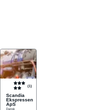
atmosfæren. Platformen er faktabaseret,
overskuelig og altid opdateret med de nyeste
informationer, hvilket gør den til det ideelle værktøj
for både lokale madelskere og turister på farten.
Find præcis den madtype og den stemning, der
passer til din næste middag, uanset hvor i landet
du befinder dig.
(1)
Scandia
Ekspressen
ApS
Dansk