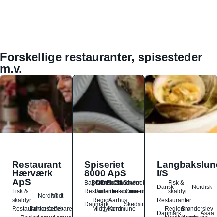
Forskellige restauranter, spisesteder
m.v.
Restaurant
Spiseriet
Langbakslun
Hærværk
8000 ApS
I/S
ApS
Bagværk
Buffet
Dansk
Dessert
Fastfood
Ost
Sandwich
Smørrebrød
Fisk &
Dansk
Nordisk
Fisk &
Restauranter
Buffetrestauranter
Frokostrestauranter
Catering
skaldyr
Nordisk
Vildt
skaldyr
Region
Aarhus
Restauranter
Danmark
Skødstrup
Restauranter
Drikkesteder
Kaffebarer
Midtjylland
Kommune
Region
Brønderslev
Danmark
Asaa