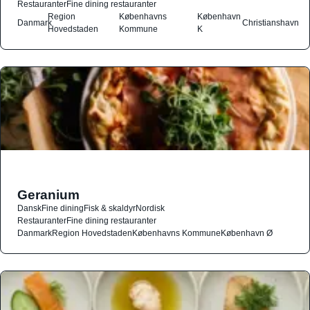
Restauranter
Fine dining restauranter
Region
Københavns
København
Danmark
Christianshavn
Hovedstaden
Kommune
K
Geranium
Dansk
Fine dining
Fisk & skaldyr
Nordisk
Restauranter
Fine dining restauranter
Danmark
Region Hovedstaden
Københavns Kommune
København Ø