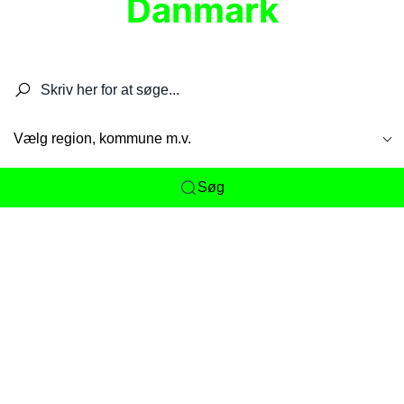
Danmark
Søg efter restauranter, spisesteder, caféer,
barer, pubber, hoteller og aktiviteter.
Vælg region, kommune m.v.
Søg
Her får du det komplette overblik
over
Danmarks mange spisesteder, caféer og
restauranter samlet ét sted. Vi gør det nemt for
dig at opdage alt fra skjulte lokale favoritter til
eksklusive gourmetoplevelser på tværs af alle
landets byer og regioner.
Søgningen er gjort enkel, så du hurtigt kan filtrere
efter madtype, lokation eller specifikke ønsker til