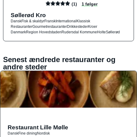
(1)
1 følger
Søllerød Kro
Dansk
Fisk & skaldyr
Fransk
International
Klassisk
Restauranter
Gourmetrestauranter
Drikkesteder
Kroer
Danmark
Region Hovedstaden
Rudersdal Kommune
Holte
Søllerød
Senest ændrede restauranter og
andre steder
Restaurant Lille Mølle
Dansk
Fine dining
Nordisk