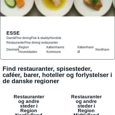
ESSE
Dansk
Fine dining
Fisk & skaldyr
Nordisk
Restauranter
Fine dining restauranter
Region
Københavns
København
Danmark
Nordhavn
Hovedstaden
Kommune
Ø
Find restauranter, spisesteder,
caféer, barer, hoteller og forlystelser i
de danske regioner
Restauranter
Restauranter
og andre
og andre
steder i
steder i
Region
Region