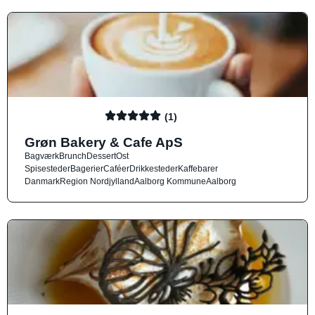
(1)
Grøn Bakery & Cafe ApS
Bagværk
Brunch
Dessert
Ost
Spisesteder
Bagerier
Caféer
Drikkesteder
Kaffebarer
Danmark
Region Nordjylland
Aalborg Kommune
Aalborg