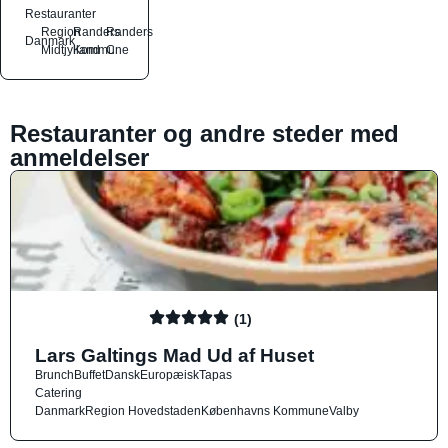
Restauranter
Region
Randers
Randers
Danmark
Midtjylland
Kommune
C
Restauranter og andre steder med
anmeldelser
(1)
Lars Galtings Mad Ud af Huset
Brunch
Buffet
Dansk
Europæisk
Tapas
Catering
Danmark
Region Hovedstaden
Københavns Kommune
Valby