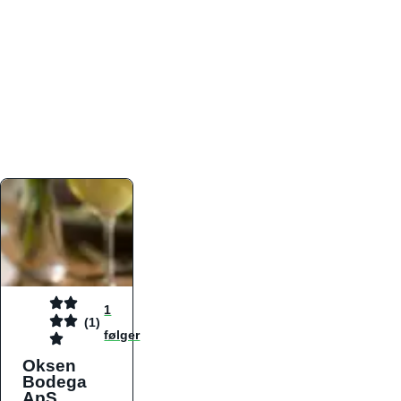
atmosfæren. Platformen er faktabaseret,
overskuelig og altid opdateret med de nyeste
informationer, hvilket gør den til det ideelle værktøj
for både lokale madelskere og turister på farten.
Find præcis den madtype og den stemning, der
passer til din næste middag, uanset hvor i landet
du befinder dig.
1
(1)
følger
Oksen
Bodega
ApS