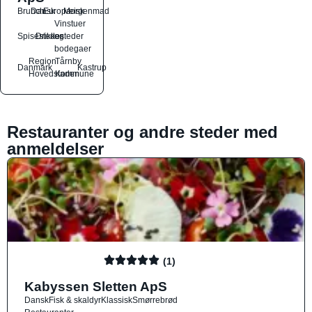
Brunch
Dansk
Europæisk
Morgenmad
Vinstuer
Spisesteder
Drikkesteder
og
bodegaer
Region
Tårnby
Danmark
Kastrup
Hovedstaden
Kommune
Restauranter og andre steder med
anmeldelser
(1)
Kabyssen Sletten ApS
Dansk
Fisk & skaldyr
Klassisk
Smørrebrød