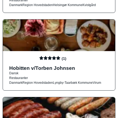
Restauranter
Danmark
Region Hovedstaden
Helsingør Kommune
Kvistgård
(1)
Hobitten v/Torben Johnsen
Dansk
Restauranter
Danmark
Region Hovedstaden
Lyngby-Taarbæk Kommune
Virum