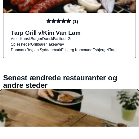
(1)
Tarp Grill v/Kim Van Lam
Amerikansk
Burger
Dansk
Fastfood
Grill
Spisesteder
Grillbarer
Takeaway
Danmark
Region Syddanmark
Esbjerg Kommune
Esbjerg N
Tarp
Senest ændrede restauranter og
andre steder