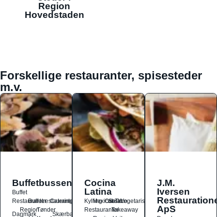
Region
Hovedstaden
Forskellige restauranter, spisesteder
m.v.
Buffetbussen
Cocina
J.M.
Latina
Iversen
Buffet
Restauration
Restauranter
Buffetrestauranter
Catering
Kylling
Mexicansk
Ost
Salat
Taco
Vegetarisk
ApS
Region
Tønder
Restauranter
Takeaway
Danmark
Skærbæk