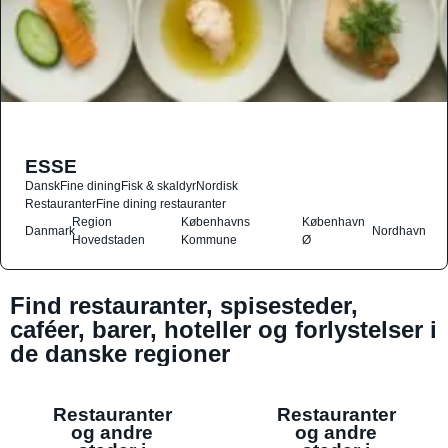
ESSE
Dansk
Fine dining
Fisk & skaldyr
Nordisk
Restauranter
Fine dining restauranter
Region
Københavns
København
Danmark
Nordhavn
Hovedstaden
Kommune
Ø
Find restauranter, spisesteder,
caféer, barer, hoteller og forlystelser i
de danske regioner
Restauranter
Restauranter
og andre
og andre