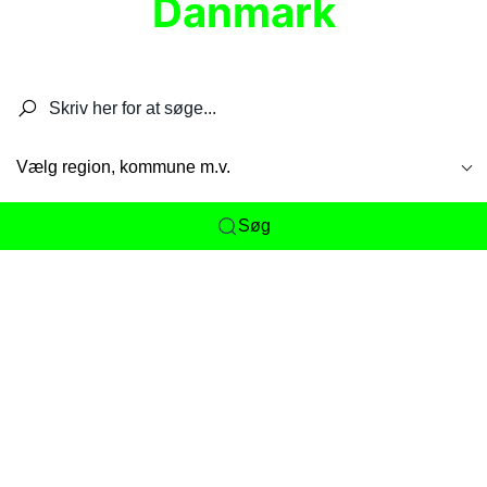
Danmark
Søg efter restauranter, spisesteder, caféer,
barer, pubber, hoteller og aktiviteter.
Vælg region, kommune m.v.
Søg
Her får du det komplette overblik
over
Danmarks mange spisesteder, caféer og
restauranter samlet ét sted. Vi gør det nemt for
dig at opdage alt fra skjulte lokale favoritter til
eksklusive gourmetoplevelser på tværs af alle
landets byer og regioner.
Søgningen er gjort enkel, så du hurtigt kan filtrere
efter madtype, lokation eller specifikke ønsker til