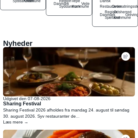
Syddanmark
Kommune
Region
Vejle
Dansk
Danmark
Vejle
Syddanmark
Kommune
Restauranter
Overnatningsst
Region
Odsherred
Danmark
Grevin
Sjælland
Kommune
Nyheder
Udgivet den 07-08-2026
Sharing Festival
Sharing Festival 2026 afholdes fra mandag 24. august til søndag
30. august 2026. Syv restauranter de...
Læs mere →