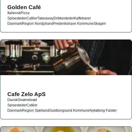
Golden Café
Italiensk
Pizza
Spisesteder
Caféer
Takeaway
Drikkesteder
Kaffebarer
Danmark
Region Nordjylland
Frederikshavn Kommune
Skagen
Cafe Zelo ApS
Dansk
Smørrebrød
Spisesteder
Caféer
Danmark
Region Sjælland
Guldborgsund Kommune
Nykøbing Falster