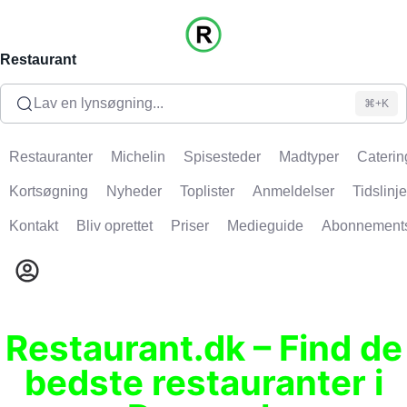
Restaurant
Lav en lynsøgning...
⌘+K
Restauranter
Michelin
Spisesteder
Madtyper
Caterin
Kortsøgning
Nyheder
Toplister
Anmeldelser
Tidslinje
Kontakt
Bliv oprettet
Priser
Medieguide
Abonnement
Restaurant.dk – Find de
bedste restauranter i