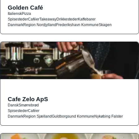
Golden Café
Italiensk
Pizza
Spisesteder
Caféer
Takeaway
Drikkesteder
Kaffebarer
Danmark
Region Nordjylland
Frederikshavn Kommune
Skagen
Cafe Zelo ApS
Dansk
Smørrebrød
Spisesteder
Caféer
Danmark
Region Sjælland
Guldborgsund Kommune
Nykøbing Falster