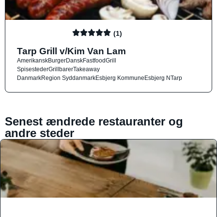
(1)
Tarp Grill v/Kim Van Lam
Amerikansk
Burger
Dansk
Fastfood
Grill
Spisesteder
Grillbarer
Takeaway
Danmark
Region Syddanmark
Esbjerg Kommune
Esbjerg N
Tarp
Senest ændrede restauranter og
andre steder