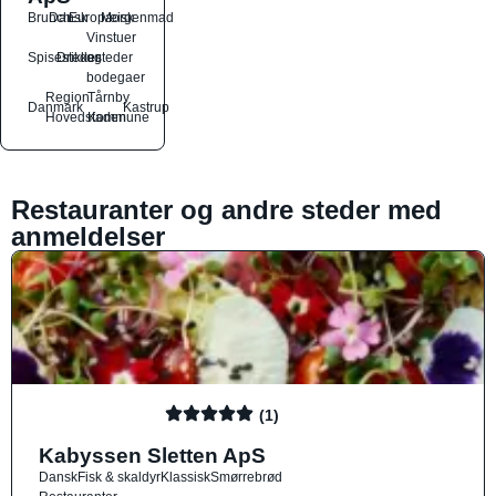
Brunch
Dansk
Europæisk
Morgenmad
Vinstuer
Spisesteder
Drikkesteder
og
bodegaer
Region
Tårnby
Danmark
Kastrup
Hovedstaden
Kommune
Restauranter og andre steder med
anmeldelser
(1)
Kabyssen Sletten ApS
Dansk
Fisk & skaldyr
Klassisk
Smørrebrød