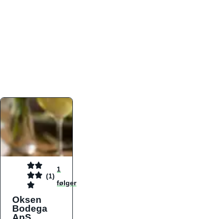
atmosfæren. Platformen er faktabaseret,
overskuelig og altid opdateret med de nyeste
informationer, hvilket gør den til det ideelle værktøj
for både lokale madelskere og turister på farten.
Find præcis den madtype og den stemning, der
passer til din næste middag, uanset hvor i landet
du befinder dig.
1
(1)
følger
Oksen
Bodega
ApS