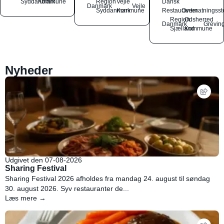
Syddanmark
Kommune
Region
Vejle
Dansk
Danmark
Vejle
Syddanmark
Kommune
Restauranter
Overnatningsst
Region
Odsherred
Danmark
Grevin
Sjælland
Kommune
Nyheder
Udgivet den 07-08-2026
Sharing Festival
Sharing Festival 2026 afholdes fra mandag 24. august til søndag
30. august 2026. Syv restauranter de...
Læs mere →