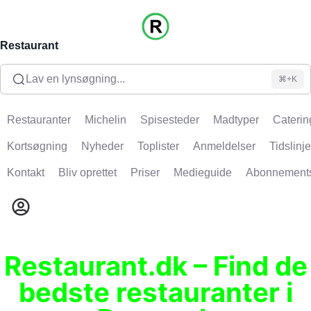
Restaurant
Lav en lynsøgning...
⌘+K
Restauranter
Michelin
Spisesteder
Madtyper
Caterin
Kortsøgning
Nyheder
Toplister
Anmeldelser
Tidslinje
Kontakt
Bliv oprettet
Priser
Medieguide
Abonnement
Restaurant.dk – Find de
bedste restauranter i