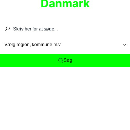
Danmark
Søg efter restauranter, spisesteder, caféer,
barer, pubber, hoteller og aktiviteter.
Vælg region, kommune m.v.
Søg
Her får du det komplette overblik
over
Danmarks mange spisesteder, caféer og
restauranter samlet ét sted. Vi gør det nemt for
dig at opdage alt fra skjulte lokale favoritter til
eksklusive gourmetoplevelser på tværs af alle
landets byer og regioner.
Søgningen er gjort enkel, så du hurtigt kan filtrere
efter madtype, lokation eller specifikke ønsker til