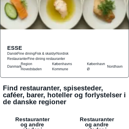
ESSE
Dansk
Fine dining
Fisk & skaldyr
Nordisk
Restauranter
Fine dining restauranter
Region
Københavns
København
Danmark
Nordhavn
Hovedstaden
Kommune
Ø
Find restauranter, spisesteder,
caféer, barer, hoteller og forlystelser i
de danske regioner
Restauranter
Restauranter
og andre
og andre