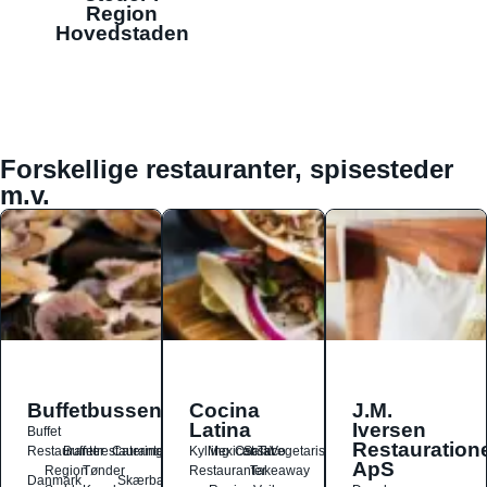
Region
Hovedstaden
Forskellige restauranter, spisesteder
m.v.
Buffetbussen
Cocina
J.M.
Latina
Iversen
Buffet
Restauration
Restauranter
Buffetrestauranter
Catering
Kylling
Mexicansk
Ost
Salat
Taco
Vegetarisk
ApS
Region
Tønder
Restauranter
Takeaway
Danmark
Skærbæk