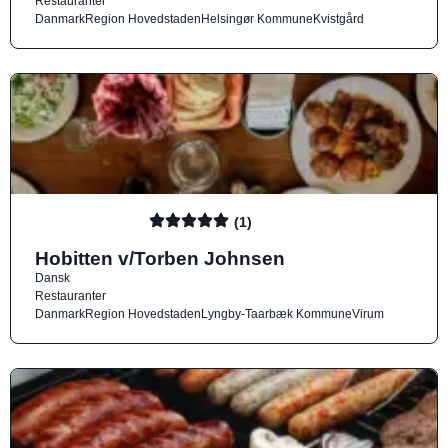
Restauranter
Danmark
Region Hovedstaden
Helsingør Kommune
Kvistgård
(1)
Hobitten v/Torben Johnsen
Dansk
Restauranter
Danmark
Region Hovedstaden
Lyngby-Taarbæk Kommune
Virum