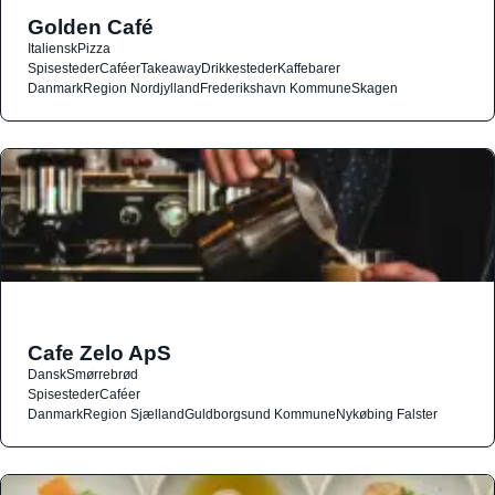
Golden Café
Italiensk
Pizza
Spisesteder
Caféer
Takeaway
Drikkesteder
Kaffebarer
Danmark
Region Nordjylland
Frederikshavn Kommune
Skagen
Cafe Zelo ApS
Dansk
Smørrebrød
Spisesteder
Caféer
Danmark
Region Sjælland
Guldborgsund Kommune
Nykøbing Falster