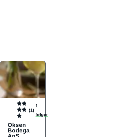
atmosfæren. Platformen er faktabaseret,
overskuelig og altid opdateret med de nyeste
informationer, hvilket gør den til det ideelle værktøj
for både lokale madelskere og turister på farten.
Find præcis den madtype og den stemning, der
passer til din næste middag, uanset hvor i landet
du befinder dig.
1
(1)
følger
Oksen
Bodega
ApS