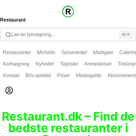
Restaurant
Lav en lynsøgning...
⌘+K
Restauranter
Michelin
Spisesteder
Madtyper
Caterin
Kortsøgning
Nyheder
Toplister
Anmeldelser
Tidslinje
Kontakt
Bliv oprettet
Priser
Medieguide
Abonnement
Restaurant.dk – Find de
bedste restauranter i