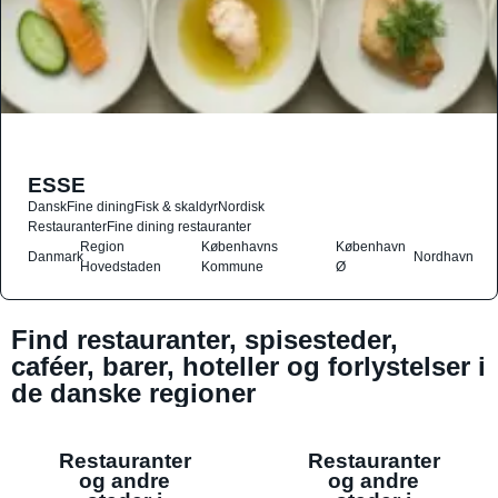
ESSE
Dansk
Fine dining
Fisk & skaldyr
Nordisk
Restauranter
Fine dining restauranter
Region
Københavns
København
Danmark
Nordhavn
Hovedstaden
Kommune
Ø
Find restauranter, spisesteder,
caféer, barer, hoteller og forlystelser i
de danske regioner
Restauranter
Restauranter
og andre
og andre