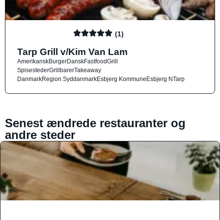
(1)
Tarp Grill v/Kim Van Lam
Amerikansk
Burger
Dansk
Fastfood
Grill
Spisesteder
Grillbarer
Takeaway
Danmark
Region Syddanmark
Esbjerg Kommune
Esbjerg N
Tarp
Senest ændrede restauranter og
andre steder