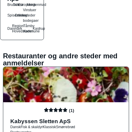
Brunch
Dansk
Europæisk
Morgenmad
Vinstuer
Spisesteder
Drikkesteder
og
bodegaer
Region
Tårnby
Danmark
Kastrup
Hovedstaden
Kommune
Restauranter og andre steder med
anmeldelser
(1)
Kabyssen Sletten ApS
Dansk
Fisk & skaldyr
Klassisk
Smørrebrød