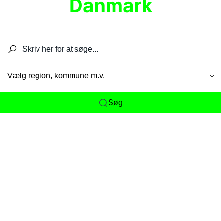
Danmark
Søg efter restauranter, spisesteder, caféer,
barer, pubber, hoteller og aktiviteter.
Vælg region, kommune m.v.
Søg
Her får du det komplette overblik
over
Danmarks mange spisesteder, caféer og
restauranter samlet ét sted. Vi gør det nemt for
dig at opdage alt fra skjulte lokale favoritter til
eksklusive gourmetoplevelser på tværs af alle
landets byer og regioner.
Søgningen er gjort enkel, så du hurtigt kan filtrere
efter madtype, lokation eller specifikke ønsker til