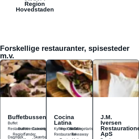
Region
Hovedstaden
Forskellige restauranter, spisesteder
m.v.
Buffetbussen
Cocina
J.M.
Latina
Iversen
Buffet
Restauration
Restauranter
Buffetrestauranter
Catering
Kylling
Mexicansk
Ost
Salat
Taco
Vegetarisk
ApS
Region
Tønder
Restauranter
Takeaway
Danmark
Skærbæk