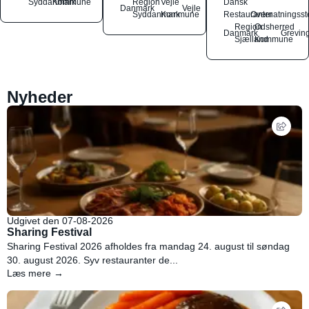
Syddanmark
Kommune
Region
Vejle
Dansk
Danmark
Vejle
Syddanmark
Kommune
Restauranter
Overnatningsst
Region
Odsherred
Danmark
Grevin
Sjælland
Kommune
Nyheder
Udgivet den 07-08-2026
Sharing Festival
Sharing Festival 2026 afholdes fra mandag 24. august til søndag
30. august 2026. Syv restauranter de...
Læs mere →