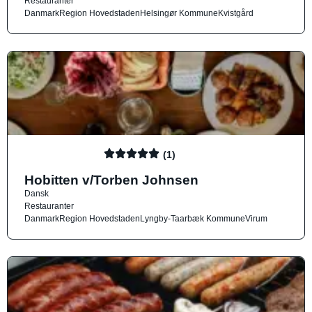
Restauranter
Danmark
Region Hovedstaden
Helsingør Kommune
Kvistgård
(1)
Hobitten v/Torben Johnsen
Dansk
Restauranter
Danmark
Region Hovedstaden
Lyngby-Taarbæk Kommune
Virum