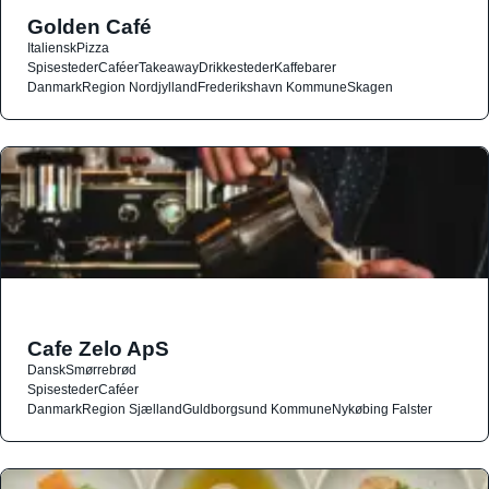
Golden Café
Italiensk
Pizza
Spisesteder
Caféer
Takeaway
Drikkesteder
Kaffebarer
Danmark
Region Nordjylland
Frederikshavn Kommune
Skagen
Cafe Zelo ApS
Dansk
Smørrebrød
Spisesteder
Caféer
Danmark
Region Sjælland
Guldborgsund Kommune
Nykøbing Falster