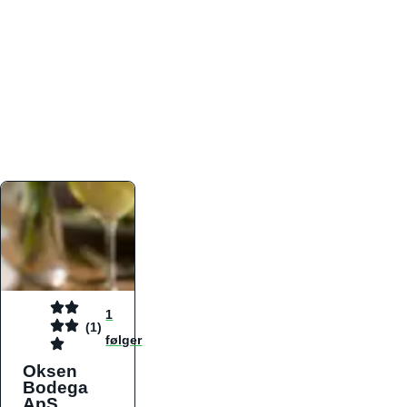
atmosfæren. Platformen er faktabaseret,
overskuelig og altid opdateret med de nyeste
informationer, hvilket gør den til det ideelle værktøj
for både lokale madelskere og turister på farten.
Find præcis den madtype og den stemning, der
passer til din næste middag, uanset hvor i landet
du befinder dig.
1
(1)
følger
Oksen
Bodega
ApS