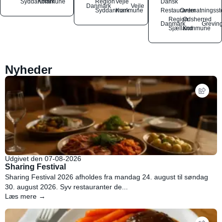
Syddanmark
Kommune
Region
Vejle
Dansk
Danmark
Vejle
Syddanmark
Kommune
Restauranter
Overnatningsst
Region
Odsherred
Danmark
Grevin
Sjælland
Kommune
Nyheder
Udgivet den 07-08-2026
Sharing Festival
Sharing Festival 2026 afholdes fra mandag 24. august til søndag
30. august 2026. Syv restauranter de...
Læs mere →