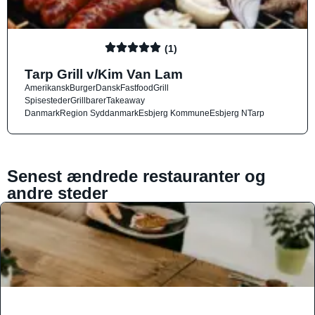
(1)
Tarp Grill v/Kim Van Lam
Amerikansk
Burger
Dansk
Fastfood
Grill
Spisesteder
Grillbarer
Takeaway
Danmark
Region Syddanmark
Esbjerg Kommune
Esbjerg N
Tarp
Senest ændrede restauranter og
andre steder