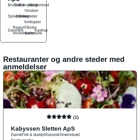
Brunch
Dansk
Europæisk
Morgenmad
Vinstuer
Spisesteder
Drikkesteder
og
bodegaer
Region
Tårnby
Danmark
Kastrup
Hovedstaden
Kommune
Restauranter og andre steder med
anmeldelser
(1)
Kabyssen Sletten ApS
Dansk
Fisk & skaldyr
Klassisk
Smørrebrød