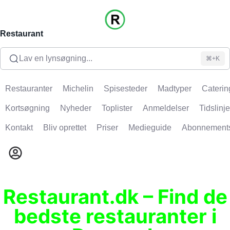
Restaurant
Lav en lynsøgning...
⌘+K
Restauranter
Michelin
Spisesteder
Madtyper
Caterin
Kortsøgning
Nyheder
Toplister
Anmeldelser
Tidslinje
Kontakt
Bliv oprettet
Priser
Medieguide
Abonnement
Restaurant.dk – Find de
bedste restauranter i