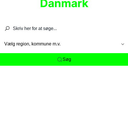
Danmark
Søg efter restauranter, spisesteder, caféer,
barer, pubber, hoteller og aktiviteter.
Vælg region, kommune m.v.
Søg
Her får du det komplette overblik
over
Danmarks mange spisesteder, caféer og
restauranter samlet ét sted. Vi gør det nemt for
dig at opdage alt fra skjulte lokale favoritter til
eksklusive gourmetoplevelser på tværs af alle
landets byer og regioner.
Søgningen er gjort enkel, så du hurtigt kan filtrere
efter madtype, lokation eller specifikke ønsker til