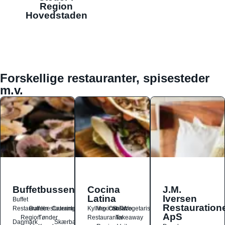
Region
Hovedstaden
Forskellige restauranter, spisesteder
m.v.
Buffetbussen
Cocina
J.M.
Latina
Iversen
Buffet
Restauration
Restauranter
Buffetrestauranter
Catering
Kylling
Mexicansk
Ost
Salat
Taco
Vegetarisk
ApS
Region
Tønder
Restauranter
Takeaway
Danmark
Skærbæk