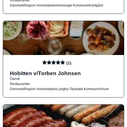
Restauranter
Danmark
Region Hovedstaden
Helsingør Kommune
Kvistgård
(1)
Hobitten v/Torben Johnsen
Dansk
Restauranter
Danmark
Region Hovedstaden
Lyngby-Taarbæk Kommune
Virum