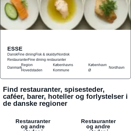
ESSE
Dansk
Fine dining
Fisk & skaldyr
Nordisk
Restauranter
Fine dining restauranter
Region
Københavns
København
Danmark
Nordhavn
Hovedstaden
Kommune
Ø
Find restauranter, spisesteder,
caféer, barer, hoteller og forlystelser i
de danske regioner
Restauranter
Restauranter
og andre
og andre