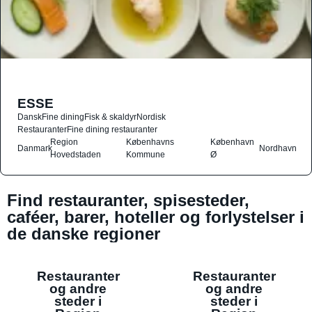
ESSE
Dansk
Fine dining
Fisk & skaldyr
Nordisk
Restauranter
Fine dining restauranter
Region
Københavns
København
Danmark
Nordhavn
Hovedstaden
Kommune
Ø
Find restauranter, spisesteder,
caféer, barer, hoteller og forlystelser i
de danske regioner
Restauranter
Restauranter
og andre
og andre
steder i
steder i