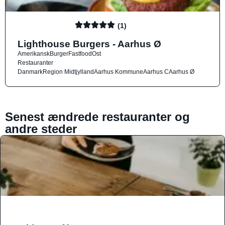
(1)
Lighthouse Burgers - Aarhus Ø
Amerikansk
Burger
Fastfood
Ost
Restauranter
Danmark
Region Midtjylland
Aarhus Kommune
Aarhus C
Aarhus Ø
Senest ændrede restauranter og
andre steder