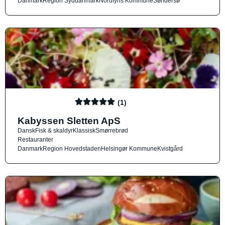
Danmark
Region Syddanmark
Nordfyns Kommune
Søndersø
(1)
Kabyssen Sletten ApS
Dansk
Fisk & skaldyr
Klassisk
Smørrebrød
Restauranter
Danmark
Region Hovedstaden
Helsingør Kommune
Kvistgård