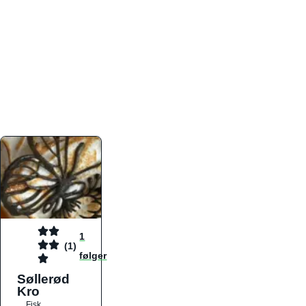
atmosfæren. Platformen er faktabaseret,
overskuelig og altid opdateret med de nyeste
informationer, hvilket gør den til det ideelle værktøj
for både lokale madelskere og turister på farten.
Find præcis den madtype og den stemning, der
passer til din næste middag, uanset hvor i landet
du befinder dig.
1
(1)
følger
Søllerød
Kro
Fisk