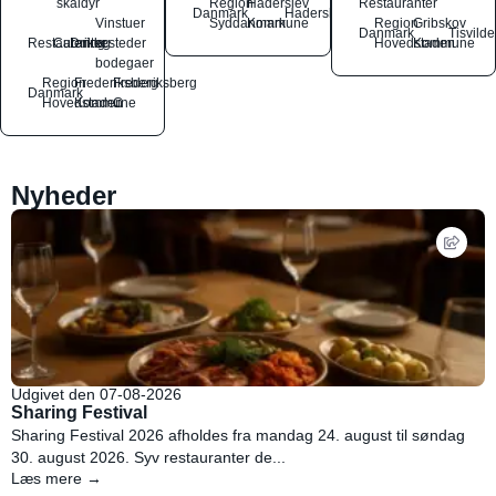
skaldyr
Region
Haderslev
Restauranter
Danmark
Haderslev
Vinstuer
Syddanmark
Kommune
Region
Gribskov
Danmark
Tisvilde
Restauranter
Catering
Drikkesteder
og
Hovedstaden
Kommune
bodegaer
Region
Frederiksberg
Frederiksberg
Danmark
Hovedstaden
Kommune
C
Nyheder
Udgivet den 07-08-2026
Sharing Festival
Sharing Festival 2026 afholdes fra mandag 24. august til søndag
30. august 2026. Syv restauranter de...
Læs mere →