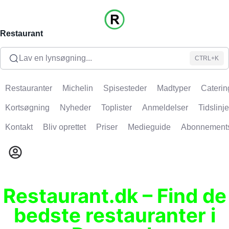
Restaurant
Lav en lynsøgning...
CTRL+K
Restauranter
Michelin
Spisesteder
Madtyper
Caterin
Kortsøgning
Nyheder
Toplister
Anmeldelser
Tidslinje
Kontakt
Bliv oprettet
Priser
Medieguide
Abonnement
Restaurant.dk – Find de
bedste restauranter i