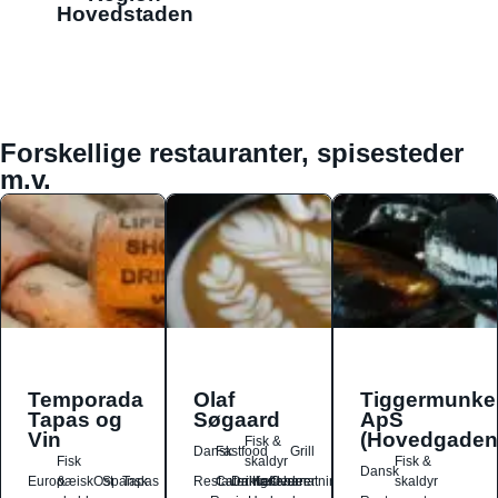
Hovedstaden
Forskellige restauranter, spisesteder
m.v.
Temporada
Olaf
Tiggermunke
Tapas og
Søgaard
ApS
Vin
(Hovedgaden
Fisk &
Dansk
Fastfood
Grill
Fisk
skaldyr
Fisk &
Dansk
Europæisk
&
Ost
Spansk
Tapas
Restauranter
Catering
Drikkesteder
Kaffebarer
Overnatningssteder
skaldyr