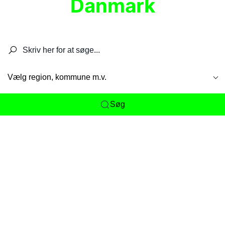
Danmark
Søg efter restauranter, spisesteder, caféer,
barer, pubber, hoteller og aktiviteter.
Vælg region, kommune m.v.
Søg
Her får du det komplette overblik
over
Danmarks mange spisesteder, caféer og
restauranter samlet ét sted. Vi gør det nemt for
dig at opdage alt fra skjulte lokale favoritter til
eksklusive gourmetoplevelser på tværs af alle
landets byer og regioner.
Søgningen er gjort enkel, så du hurtigt kan filtrere
efter madtype, lokation eller specifikke ønsker til