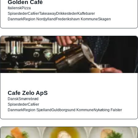
Golden Café
Italiensk
Pizza
Spisesteder
Caféer
Takeaway
Drikkesteder
Kaffebarer
Danmark
Region Nordjylland
Frederikshavn Kommune
Skagen
Cafe Zelo ApS
Dansk
Smørrebrød
Spisesteder
Caféer
Danmark
Region Sjælland
Guldborgsund Kommune
Nykøbing Falster