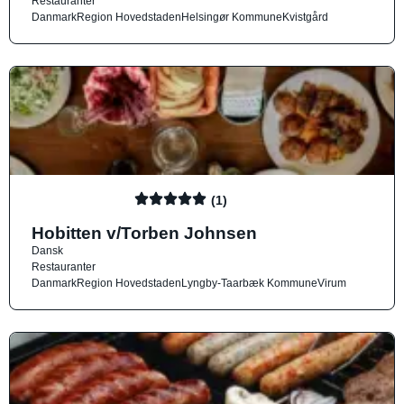
Restauranter
Danmark
Region Hovedstaden
Helsingør Kommune
Kvistgård
(1)
Hobitten v/Torben Johnsen
Dansk
Restauranter
Danmark
Region Hovedstaden
Lyngby-Taarbæk Kommune
Virum