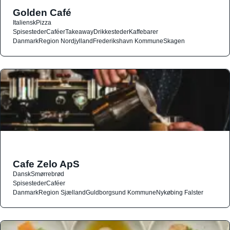
Golden Café
Italiensk
Pizza
Spisesteder
Caféer
Takeaway
Drikkesteder
Kaffebarer
Danmark
Region Nordjylland
Frederikshavn Kommune
Skagen
Cafe Zelo ApS
Dansk
Smørrebrød
Spisesteder
Caféer
Danmark
Region Sjælland
Guldborgsund Kommune
Nykøbing Falster