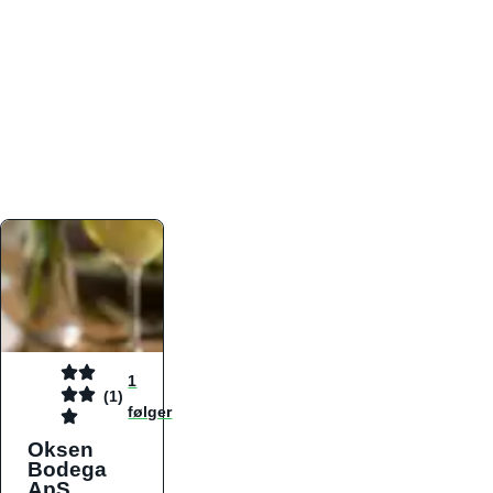
atmosfæren. Platformen er faktabaseret,
overskuelig og altid opdateret med de nyeste
informationer, hvilket gør den til det ideelle værktøj
for både lokale madelskere og turister på farten.
Find præcis den madtype og den stemning, der
passer til din næste middag, uanset hvor i landet
du befinder dig.
1
(1)
følger
Oksen
Bodega
ApS