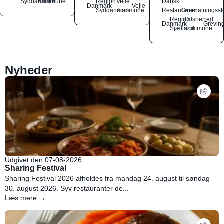
Syddanmark
Kommune
Region
Vejle
Dansk
Danmark
Vejle
Syddanmark
Kommune
Restauranter
Overnatningsst
Region
Odsherred
Danmark
Grevin
Sjælland
Kommune
Nyheder
Udgivet den 07-08-2026
Sharing Festival
Sharing Festival 2026 afholdes fra mandag 24. august til søndag
30. august 2026. Syv restauranter de...
Læs mere →