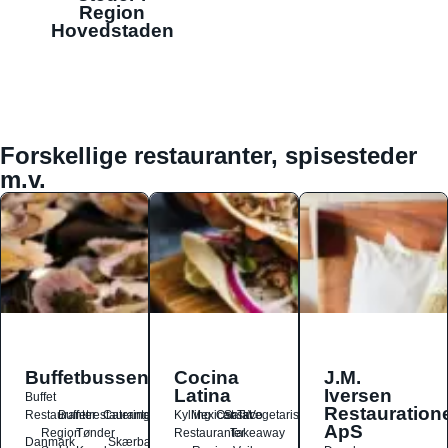
Region
Hovedstaden
Forskellige restauranter, spisesteder
m.v.
Buffetbussen
Cocina
J.M.
Latina
Iversen
Buffet
Restauration
Restauranter
Buffetrestauranter
Catering
Kylling
Mexicansk
Ost
Salat
Taco
Vegetarisk
ApS
Region
Tønder
Restauranter
Takeaway
Danmark
Skærbæk