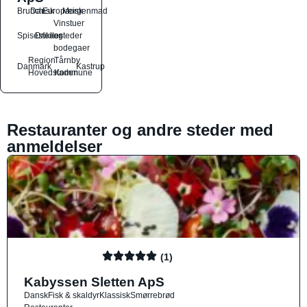
Brunch
Dansk
Europæisk
Morgenmad
Vinstuer
Spisesteder
Drikkesteder
og
bodegaer
Region
Tårnby
Danmark
Kastrup
Hovedstaden
Kommune
Restauranter og andre steder med
anmeldelser
(1)
Kabyssen Sletten ApS
Dansk
Fisk & skaldyr
Klassisk
Smørrebrød