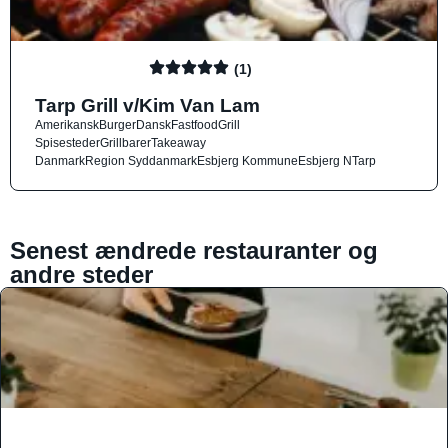
(1)
Tarp Grill v/Kim Van Lam
Amerikansk
Burger
Dansk
Fastfood
Grill
Spisesteder
Grillbarer
Takeaway
Danmark
Region Syddanmark
Esbjerg Kommune
Esbjerg N
Tarp
Senest ændrede restauranter og
andre steder