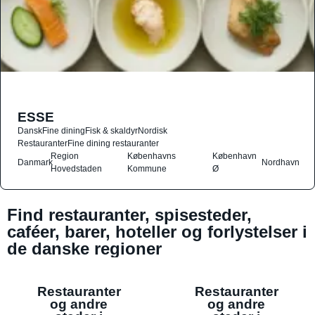
ESSE
Dansk
Fine dining
Fisk & skaldyr
Nordisk
Restauranter
Fine dining restauranter
Region
Københavns
København
Danmark
Nordhavn
Hovedstaden
Kommune
Ø
Find restauranter, spisesteder,
caféer, barer, hoteller og forlystelser i
de danske regioner
Restauranter
Restauranter
og andre
og andre