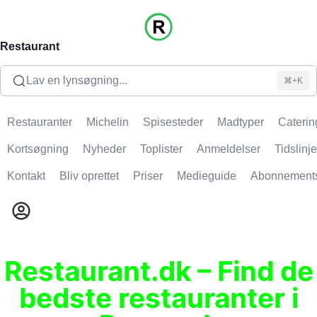
Restaurant
Lav en lynsøgning...
⌘+K
Restauranter
Michelin
Spisesteder
Madtyper
Caterin
Kortsøgning
Nyheder
Toplister
Anmeldelser
Tidslinje
Kontakt
Bliv oprettet
Priser
Medieguide
Abonnement
Restaurant.dk – Find de
bedste restauranter i