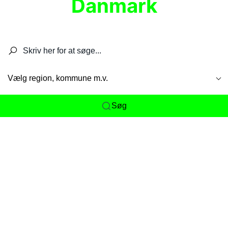
Danmark
Søg efter restauranter, spisesteder, caféer,
barer, pubber, hoteller og aktiviteter.
Vælg region, kommune m.v.
Søg
Her får du det komplette overblik
over
Danmarks mange spisesteder, caféer og
restauranter samlet ét sted. Vi gør det nemt for
dig at opdage alt fra skjulte lokale favoritter til
eksklusive gourmetoplevelser på tværs af alle
landets byer og regioner.
Søgningen er gjort enkel, så du hurtigt kan filtrere
efter madtype, lokation eller specifikke ønsker til