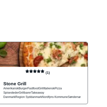
(1)
Stone Grill
Amerikansk
Burger
Fastfood
Grill
Italiensk
Pizza
Spisesteder
Grillbarer
Takeaway
Danmark
Region Syddanmark
Nordfyns Kommune
Søndersø