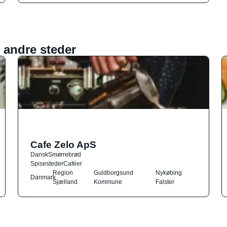
 andre steder
Cafe Zelo ApS
Dansk
Smørrebrød
Spisesteder
Caféer
Region
Guldborgsund
Nykøbing
Danmark
Sjælland
Kommune
Falster