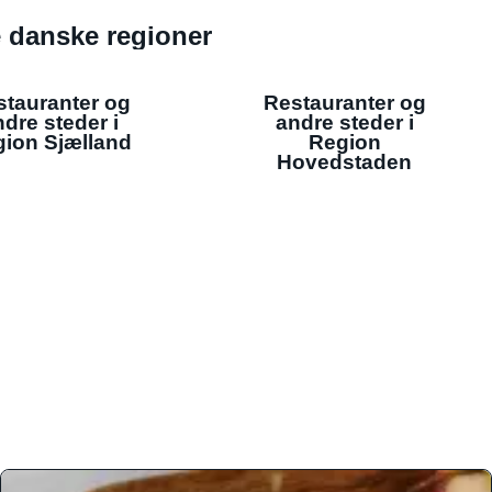
de danske regioner
stauranter og
Restauranter og
dre steder i
andre steder i
ion Sjælland
Region
Hovedstaden