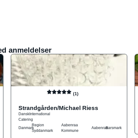
ed anmeldelser
(1)
Strandgården/Michael Riess
Dansk
International
Catering
Region
Aabenraa
Danmark
Aabenraa
Barsmark
Syddanmark
Kommune