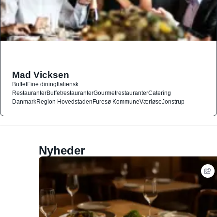
Mad Vicksen
Buffet
Fine dining
Italiensk
Restauranter
Buffetrestauranter
Gourmetrestauranter
Catering
Danmark
Region Hovedstaden
Furesø Kommune
Værløse
Jonstrup
Nyheder