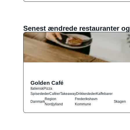
Senest ændrede restauranter og
Golden Café
Italiensk
Pizza
Spisesteder
Caféer
Takeaway
Drikkesteder
Kaffebarer
Region
Frederikshavn
Danmark
Skagen
Nordjylland
Kommune