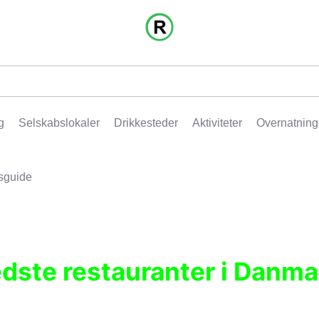
g
Selskabslokaler
Drikkesteder
Aktiviteter
Overnatning
sguide
edste restauranter i Danma
r, pubber, hoteller og aktiviteter.