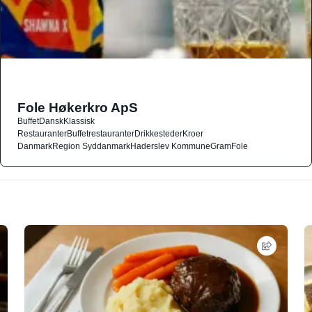
Fole Høkerkro ApS
Buffet
Dansk
Klassisk
Restauranter
Buffetrestauranter
Drikkesteder
Kroer
Danmark
Region Syddanmark
Haderslev Kommune
Gram
Fole