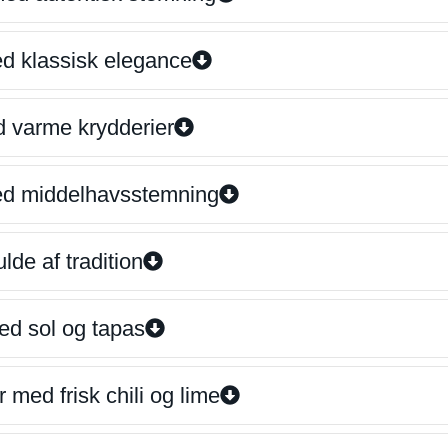
ed klassisk elegance
d varme krydderier
ed middelhavsstemning
lde af tradition
ed sol og tapas
 med frisk chili og lime