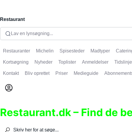
Restaurant
Lav en lynsøgning...
Restauranter
Michelin
Spisesteder
Madtyper
Caterin
Kortsøgning
Nyheder
Toplister
Anmeldelser
Tidslinje
Kontakt
Bliv oprettet
Priser
Medieguide
Abonnement
Restaurant.dk – Find de b
Søg efter restauranter, spisesteder, caféer, bare