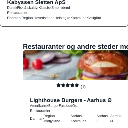
Kabyssen Sletten ApS
Dansk
Fisk & skaldyr
Klassisk
Smørrebrød
Restauranter
Danmark
Region Hovedstaden
Helsingør Kommune
Kvistgård
Restauranter og andre steder m
(1)
Lighthouse Burgers - Aarhus Ø
Amerikansk
Burger
Fastfood
Ost
Restauranter
Region
Aarhus
Aarhus
Aarhus
Danmark
Midtjylland
Kommune
C
Ø