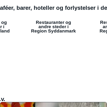
aféer, barer, hoteller og forlystelser i 
 og
Restauranter og
Re
r i
andre steder i
an
lland
Region Syddanmark
Reg
v.