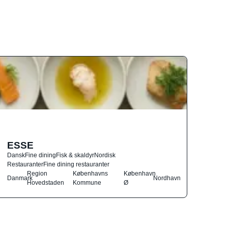
ESSE
Dansk
Fine dining
Fisk & skaldyr
Nordisk
Restauranter
Fine dining restauranter
Region
Københavns
København
Danmark
Nordhavn
Hovedstaden
Kommune
Ø