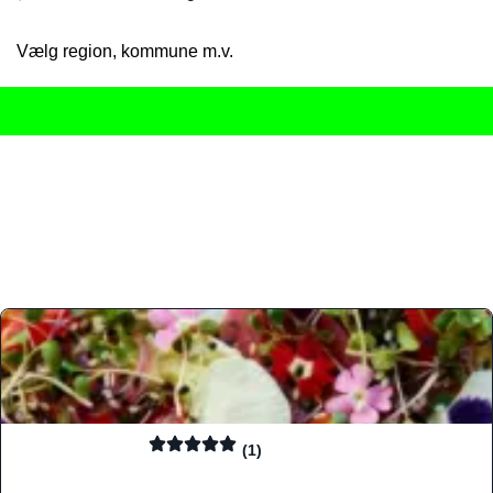
Vælg region, kommune m.v.
Her får du det komplette overblik
over Danmarks mange spisested
gourmetoplevelser på tværs af alle landets byer og regioner.
Søgningen er gjort enkel, så du hurtigt kan filtrere efter madtyp
informationer, hvilket gør den til det ideelle værktøj for både lo
Find præcis den madtype og den stemning, der passer til din næ
(1)