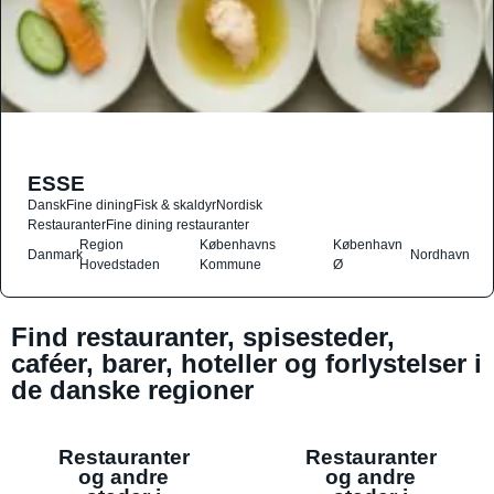
ESSE
Dansk
Fine dining
Fisk & skaldyr
Nordisk
Restauranter
Fine dining restauranter
Region
Københavns
København
Danmark
Nordhavn
Hovedstaden
Kommune
Ø
Find restauranter, spisesteder,
caféer, barer, hoteller og forlystelser i
de danske regioner
Restauranter
Restauranter
og andre
og andre