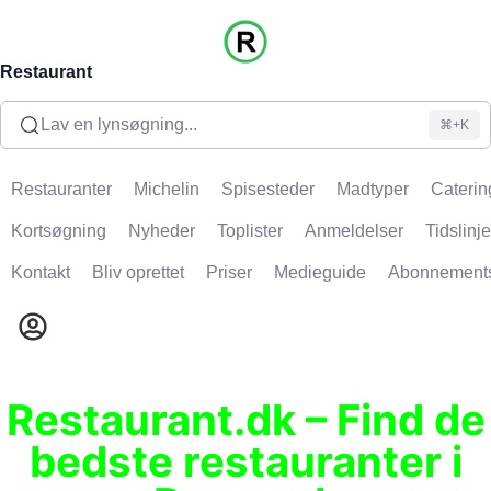
Restaurant
Lav en lynsøgning...
⌘+K
Restauranter
Michelin
Spisesteder
Madtyper
Caterin
Kortsøgning
Nyheder
Toplister
Anmeldelser
Tidslinje
Kontakt
Bliv oprettet
Priser
Medieguide
Abonnement
Restaurant.dk – Find de
bedste restauranter i