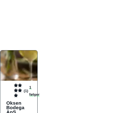
atmosfæren. Platformen er faktabaseret,
overskuelig og altid opdateret med de nyeste
informationer, hvilket gør den til det ideelle værktøj
for både lokale madelskere og turister på farten.
Find præcis den madtype og den stemning, der
passer til din næste middag, uanset hvor i landet
du befinder dig.
1
(1)
følger
Oksen
Bodega
ApS