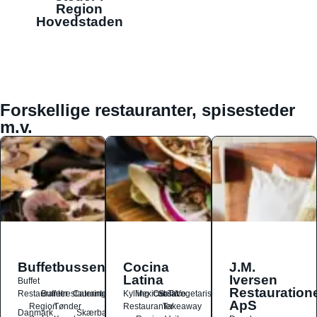
Region
Hovedstaden
Forskellige restauranter, spisesteder
m.v.
Buffetbussen
Cocina
J.M.
Latina
Iversen
Buffet
Restauration
Restauranter
Buffetrestauranter
Catering
Kylling
Mexicansk
Ost
Salat
Taco
Vegetarisk
ApS
Region
Tønder
Restauranter
Takeaway
Danmark
Skærbæk