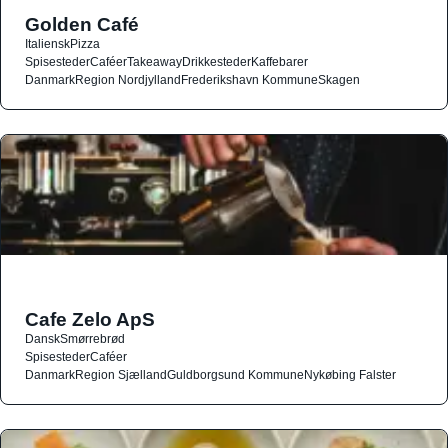
Golden Café
Italiensk
Pizza
Spisesteder
Caféer
Takeaway
Drikkesteder
Kaffebarer
Danmark
Region Nordjylland
Frederikshavn Kommune
Skagen
Cafe Zelo ApS
Dansk
Smørrebrød
Spisesteder
Caféer
Danmark
Region Sjælland
Guldborgsund Kommune
Nykøbing Falster