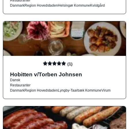
Restauranter
Danmark
Region Hovedstaden
Helsingør Kommune
Kvistgård
(1)
Hobitten v/Torben Johnsen
Dansk
Restauranter
Danmark
Region Hovedstaden
Lyngby-Taarbæk Kommune
Virum