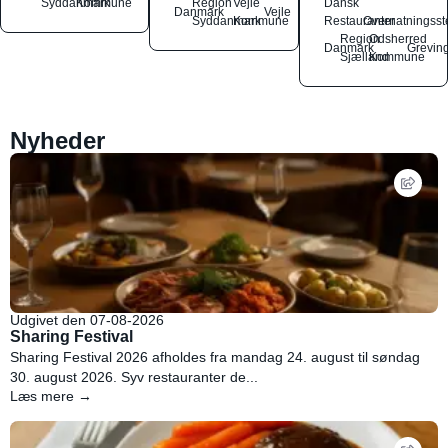
Syddanmark
Kommune
Region
Vejle
Dansk
Danmark
Vejle
Syddanmark
Kommune
Restauranter
Overnatningsst
Region
Odsherred
Danmark
Grevin
Sjælland
Kommune
Nyheder
Udgivet den 07-08-2026
Sharing Festival
Sharing Festival 2026 afholdes fra mandag 24. august til søndag
30. august 2026. Syv restauranter de...
Læs mere →