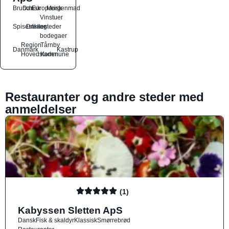
Brunch
Dansk
Europæisk
Morgenmad
Vinstuer
Spisesteder
Drikkesteder
og
bodegaer
Region
Tårnby
Danmark
Kastrup
Hovedstaden
Kommune
Restauranter og andre steder med
anmeldelser
(1)
Kabyssen Sletten ApS
Dansk
Fisk & skaldyr
Klassisk
Smørrebrød