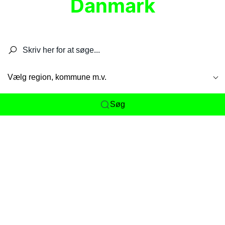
Danmark
Søg efter restauranter, spisesteder, caféer,
barer, pubber, hoteller og aktiviteter.
Vælg region, kommune m.v.
Søg
Her får du det komplette overblik
over
Danmarks mange spisesteder, caféer og
restauranter samlet ét sted. Vi gør det nemt for
dig at opdage alt fra skjulte lokale favoritter til
eksklusive gourmetoplevelser på tværs af alle
landets byer og regioner.
Søgningen er gjort enkel, så du hurtigt kan filtrere
efter madtype, lokation eller specifikke ønsker til