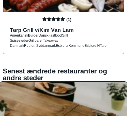
(1)
Tarp Grill v/Kim Van Lam
Amerikansk
Burger
Dansk
Fastfood
Grill
Spisesteder
Grillbarer
Takeaway
Danmark
Region Syddanmark
Esbjerg Kommune
Esbjerg N
Tarp
Senest ændrede restauranter og
andre steder