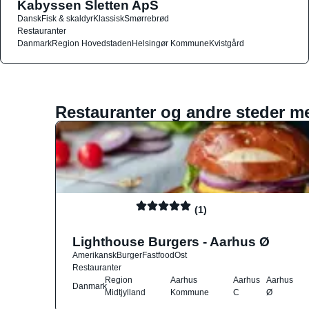
Kabyssen Sletten ApS
Dansk
Fisk & skaldyr
Klassisk
Smørrebrød
Restauranter
Danmark
Region Hovedstaden
Helsingør Kommune
Kvistgård
Restauranter og andre steder m
(1)
Lighthouse Burgers - Aarhus Ø
Amerikansk
Burger
Fastfood
Ost
Restauranter
Region
Aarhus
Aarhus
Aarhus
Danmark
Midtjylland
Kommune
C
Ø