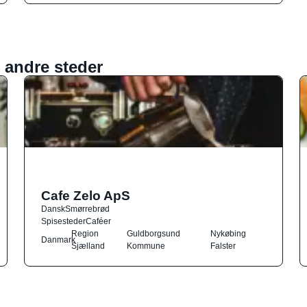
 andre steder
Cafe Zelo ApS
Dansk
Smørrebrød
Spisesteder
Caféer
Region
Guldborgsund
Nykøbing
Danmark
Sjælland
Kommune
Falster