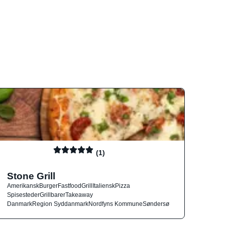
(1)
Stone Grill
Amerikansk
Burger
Fastfood
Grill
Italiensk
Pizza
Spisesteder
Grillbarer
Takeaway
Danmark
Region Syddanmark
Nordfyns Kommune
Søndersø