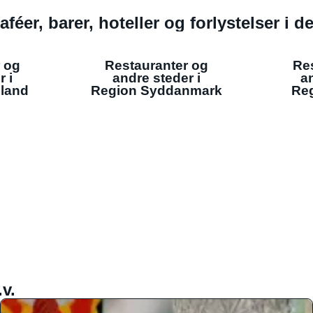
aféer, barer, hoteller og forlystelser i 
 og
Restauranter og
Re
r i
andre steder i
an
lland
Region Syddanmark
Reg
v.