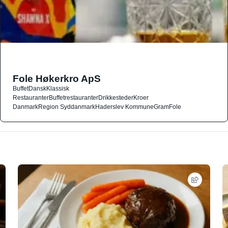
Fole Høkerkro ApS
Buffet
Dansk
Klassisk
Restauranter
Buffetrestauranter
Drikkesteder
Kroer
Danmark
Region Syddanmark
Haderslev Kommune
Gram
Fole