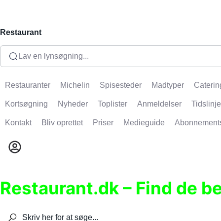
Restaurant
Lav en lynsøgning...
Restauranter
Michelin
Spisesteder
Madtyper
Caterin
Kortsøgning
Nyheder
Toplister
Anmeldelser
Tidslinje
Kontakt
Bliv oprettet
Priser
Medieguide
Abonnement
Restaurant.dk – Find de b
Søg efter restauranter, spisesteder, caféer, bare