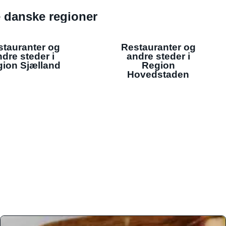
de danske regioner
stauranter og
Restauranter og
dre steder i
andre steder i
ion Sjælland
Region
Hovedstaden