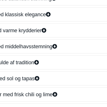
ed klassisk elegance
d varme krydderier
ed middelhavsstemning
lde af tradition
ed sol og tapas
 med frisk chili og lime