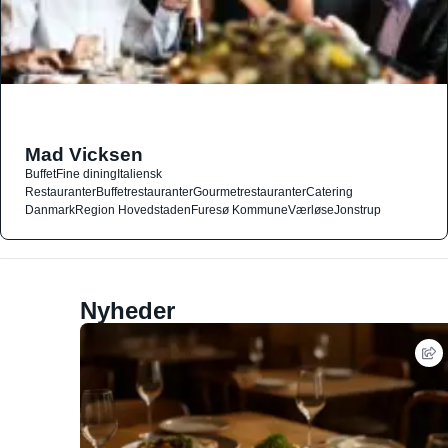
Mad Vicksen
Buffet
Fine dining
Italiensk
Restauranter
Buffetrestauranter
Gourmetrestauranter
Catering
Danmark
Region Hovedstaden
Furesø Kommune
Værløse
Jonstrup
Nyheder