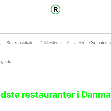
g
Selskabslokaler
Drikkesteder
Aktiviteter
Overnatning
sguide
edste restauranter i Danma
r, pubber, hoteller og aktiviteter.