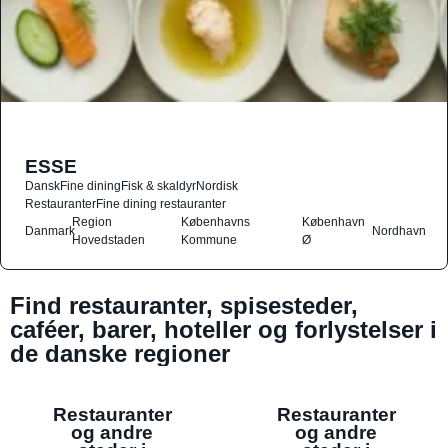
ESSE
Dansk
Fine dining
Fisk & skaldyr
Nordisk
Restauranter
Fine dining restauranter
Region
Københavns
København
Danmark
Nordhavn
Hovedstaden
Kommune
Ø
Find restauranter, spisesteder,
caféer, barer, hoteller og forlystelser i
de danske regioner
Restauranter
Restauranter
og andre
og andre