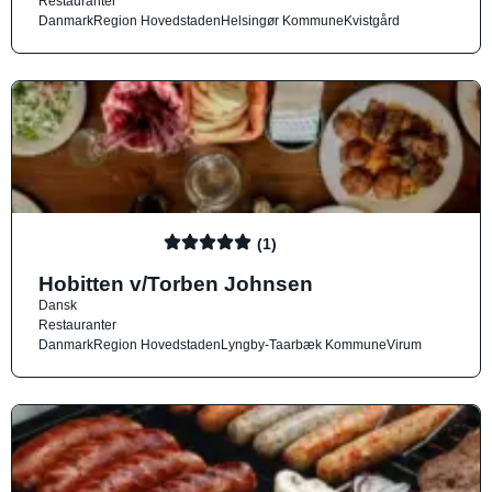
Restauranter
Danmark
Region Hovedstaden
Helsingør Kommune
Kvistgård
(1)
Hobitten v/Torben Johnsen
Dansk
Restauranter
Danmark
Region Hovedstaden
Lyngby-Taarbæk Kommune
Virum