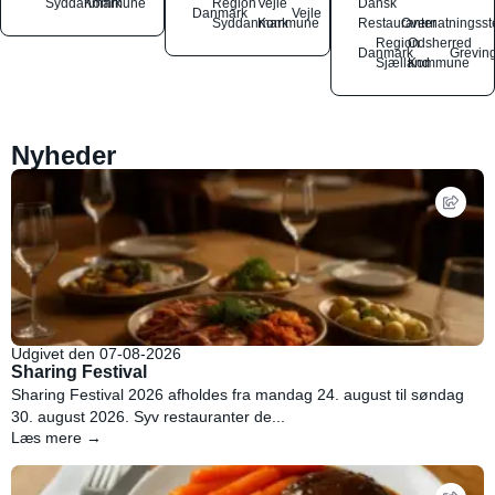
Syddanmark
Kommune
Region
Vejle
Dansk
Danmark
Vejle
Syddanmark
Kommune
Restauranter
Overnatningsst
Region
Odsherred
Danmark
Grevin
Sjælland
Kommune
Nyheder
Udgivet den 07-08-2026
Sharing Festival
Sharing Festival 2026 afholdes fra mandag 24. august til søndag
30. august 2026. Syv restauranter de...
Læs mere →