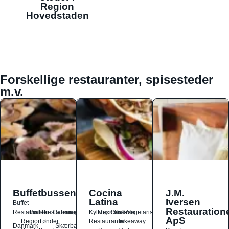
Region
Hovedstaden
Forskellige restauranter, spisesteder
m.v.
Buffetbussen
Cocina
J.M.
Latina
Iversen
Buffet
Restauration
Restauranter
Buffetrestauranter
Catering
Kylling
Mexicansk
Ost
Salat
Taco
Vegetarisk
ApS
Region
Tønder
Restauranter
Takeaway
Danmark
Skærbæk