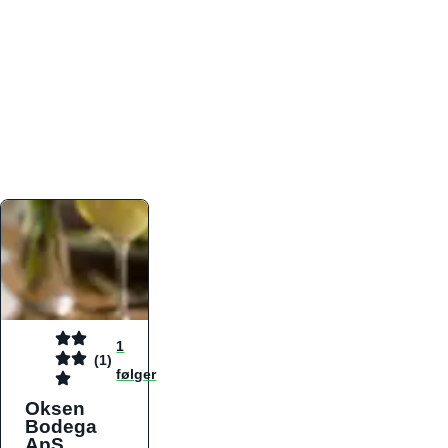
atmosfæren. Platformen er faktabaseret,
overskuelig og altid opdateret med de nyeste
informationer, hvilket gør den til det ideelle værktøj
for både lokale madelskere og turister på farten.
Find præcis den madtype og den stemning, der
passer til din næste middag, uanset hvor i landet
du befinder dig.
1
(1)
følger
Oksen
Bodega
ApS