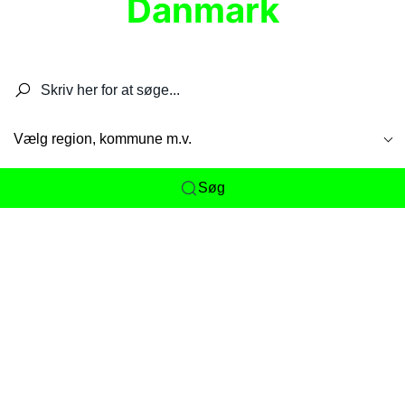
Danmark
Søg efter restauranter, spisesteder, caféer,
barer, pubber, hoteller og aktiviteter.
Vælg region, kommune m.v.
Søg
Her får du det komplette overblik
over
Danmarks mange spisesteder, caféer og
restauranter samlet ét sted. Vi gør det nemt for
dig at opdage alt fra skjulte lokale favoritter til
eksklusive gourmetoplevelser på tværs af alle
landets byer og regioner.
Søgningen er gjort enkel, så du hurtigt kan filtrere
efter madtype, lokation eller specifikke ønsker til