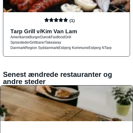
(1)
Tarp Grill v/Kim Van Lam
Amerikansk
Burger
Dansk
Fastfood
Grill
Spisesteder
Grillbarer
Takeaway
Danmark
Region Syddanmark
Esbjerg Kommune
Esbjerg N
Tarp
Senest ændrede restauranter og
andre steder