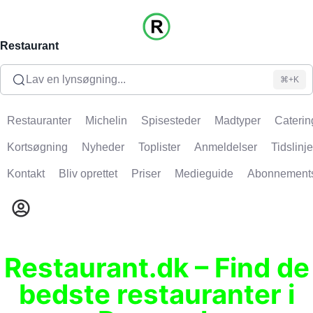
Restaurant
Lav en lynsøgning...
⌘+K
Restauranter
Michelin
Spisesteder
Madtyper
Caterin
Kortsøgning
Nyheder
Toplister
Anmeldelser
Tidslinje
Kontakt
Bliv oprettet
Priser
Medieguide
Abonnement
Restaurant.dk – Find de
bedste restauranter i