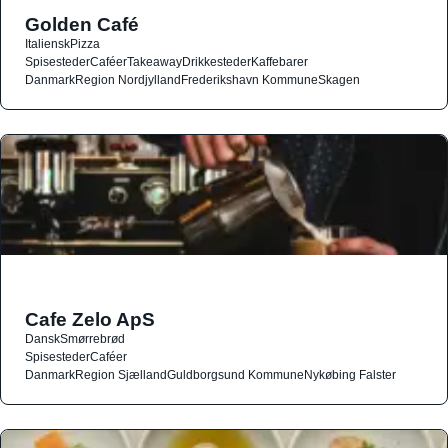
Golden Café
Italiensk
Pizza
Spisesteder
Caféer
Takeaway
Drikkesteder
Kaffebarer
Danmark
Region Nordjylland
Frederikshavn Kommune
Skagen
Cafe Zelo ApS
Dansk
Smørrebrød
Spisesteder
Caféer
Danmark
Region Sjælland
Guldborgsund Kommune
Nykøbing Falster