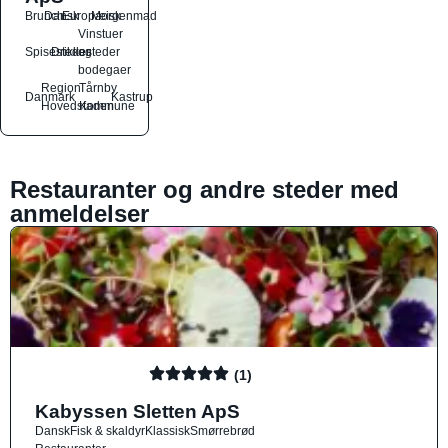
Brunch
Dansk
Europæisk
Morgenmad
Vinstuer
Spisesteder
Drikkesteder
og
bodegaer
Region
Tårnby
Danmark
Kastrup
Hovedstaden
Kommune
Restauranter og andre steder med
anmeldelser
(1)
Kabyssen Sletten ApS
Dansk
Fisk & skaldyr
Klassisk
Smørrebrød