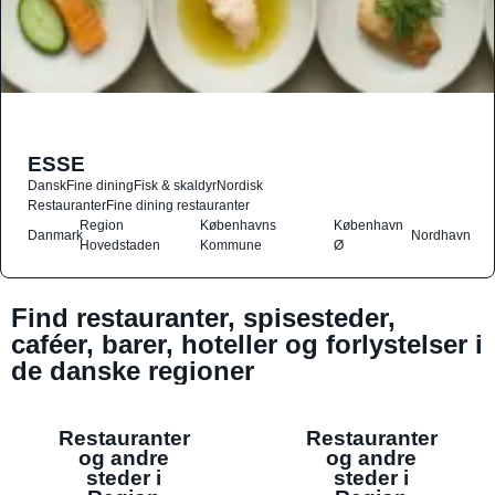
ESSE
Dansk
Fine dining
Fisk & skaldyr
Nordisk
Restauranter
Fine dining restauranter
Region
Københavns
København
Danmark
Nordhavn
Hovedstaden
Kommune
Ø
Find restauranter, spisesteder,
caféer, barer, hoteller og forlystelser i
de danske regioner
Restauranter
Restauranter
og andre
og andre
steder i
steder i