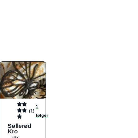
atmosfæren. Platformen er faktabaseret,
overskuelig og altid opdateret med de nyeste
informationer, hvilket gør den til det ideelle værktøj
for både lokale madelskere og turister på farten.
Find præcis den madtype og den stemning, der
passer til din næste middag, uanset hvor i landet
du befinder dig.
1
(1)
følger
Søllerød
Kro
Fisk