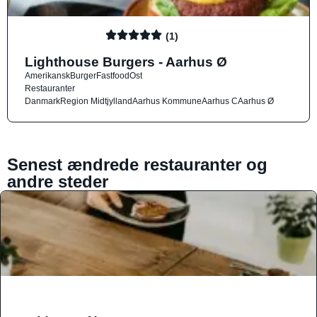
(1)
Lighthouse Burgers - Aarhus Ø
Amerikansk
Burger
Fastfood
Ost
Restauranter
Danmark
Region Midtjylland
Aarhus Kommune
Aarhus C
Aarhus Ø
Senest ændrede restauranter og
andre steder