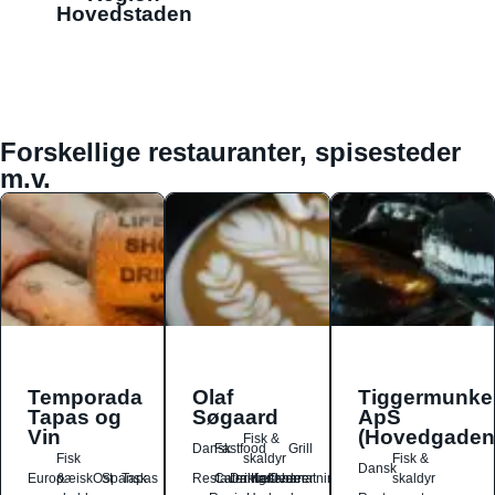
Hovedstaden
Forskellige restauranter, spisesteder
m.v.
Temporada
Olaf
Tiggermunke
Tapas og
Søgaard
ApS
Vin
(Hovedgaden
Fisk &
Dansk
Fastfood
Grill
Fisk
skaldyr
Fisk &
Dansk
Europæisk
&
Ost
Spansk
Tapas
Restauranter
Catering
Drikkesteder
Kaffebarer
Overnatningssteder
skaldyr