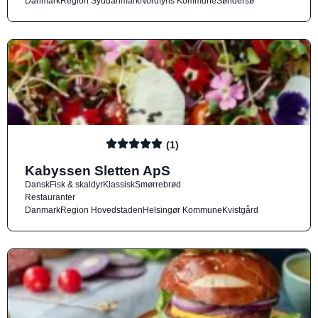
Danmark
Region Syddanmark
Nordfyns Kommune
Søndersø
(1)
Kabyssen Sletten ApS
Dansk
Fisk & skaldyr
Klassisk
Smørrebrød
Restauranter
Danmark
Region Hovedstaden
Helsingør Kommune
Kvistgård