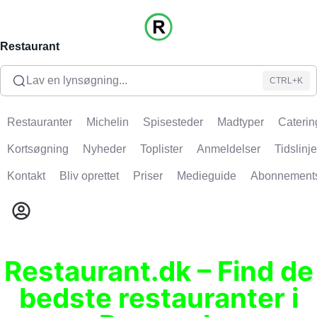
Restaurant
Lav en lynsøgning...
CTRL+K
Restauranter
Michelin
Spisesteder
Madtyper
Caterin
Kortsøgning
Nyheder
Toplister
Anmeldelser
Tidslinje
Kontakt
Bliv oprettet
Priser
Medieguide
Abonnement
Restaurant.dk – Find de
bedste restauranter i