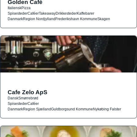
Golden Café
Italiensk
Pizza
Spisesteder
Caféer
Takeaway
Drikkesteder
Kaffebarer
Danmark
Region Nordjylland
Frederikshavn Kommune
Skagen
Cafe Zelo ApS
Dansk
Smørrebrød
Spisesteder
Caféer
Danmark
Region Sjælland
Guldborgsund Kommune
Nykøbing Falster