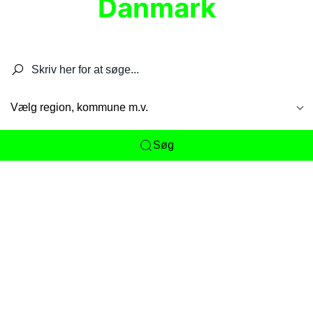
Danmark
Søg efter restauranter, spisesteder, caféer,
barer, pubber, hoteller og aktiviteter.
Vælg region, kommune m.v.
Søg
Her får du det komplette overblik
over
Danmarks mange spisesteder, caféer og
restauranter samlet ét sted. Vi gør det nemt for
dig at opdage alt fra skjulte lokale favoritter til
eksklusive gourmetoplevelser på tværs af alle
landets byer og regioner.
Søgningen er gjort enkel, så du hurtigt kan filtrere
efter madtype, lokation eller specifikke ønsker til