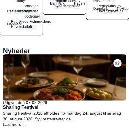
skaldyr
Region
Haderslev
Restauranter
Danmark
Haderslev
Vinstuer
Syddanmark
Kommune
Region
Gribskov
Danmark
Tisvilde
Restauranter
Catering
Drikkesteder
og
Hovedstaden
Kommune
bodegaer
Region
Frederiksberg
Frederiksberg
Danmark
Hovedstaden
Kommune
C
Nyheder
Udgivet den 07-08-2026
Sharing Festival
Sharing Festival 2026 afholdes fra mandag 24. august til søndag
30. august 2026. Syv restauranter de...
Læs mere →