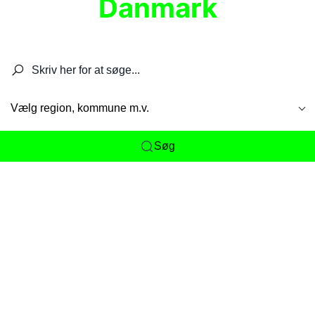
Danmark
Søg efter restauranter, spisesteder, caféer,
barer, pubber, hoteller og aktiviteter.
Vælg region, kommune m.v.
Søg
Her får du det komplette overblik
over
Danmarks mange spisesteder, caféer og
restauranter samlet ét sted. Vi gør det nemt for
dig at opdage alt fra skjulte lokale favoritter til
eksklusive gourmetoplevelser på tværs af alle
landets byer og regioner.
Søgningen er gjort enkel, så du hurtigt kan filtrere
efter madtype, lokation eller specifikke ønsker til