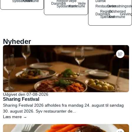
Syddanmark
Kommune
Region
Vejle
Dansk
Danmark
Vejle
Syddanmark
Kommune
Restauranter
Overnatningsst
Region
Odsherred
Danmark
Grevin
Sjælland
Kommune
Nyheder
Udgivet den 07-08-2026
Sharing Festival
Sharing Festival 2026 afholdes fra mandag 24. august til søndag
30. august 2026. Syv restauranter de...
Læs mere →