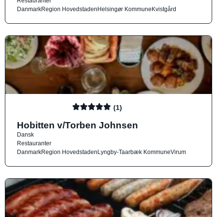
Restauranter
Danmark
Region Hovedstaden
Helsingør Kommune
Kvistgård
(1)
Hobitten v/Torben Johnsen
Dansk
Restauranter
Danmark
Region Hovedstaden
Lyngby-Taarbæk Kommune
Virum