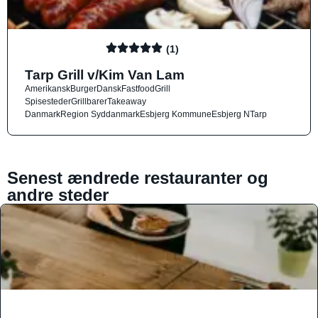
(1)
Tarp Grill v/Kim Van Lam
Amerikansk
Burger
Dansk
Fastfood
Grill
Spisesteder
Grillbarer
Takeaway
Danmark
Region Syddanmark
Esbjerg Kommune
Esbjerg N
Tarp
Senest ændrede restauranter og
andre steder