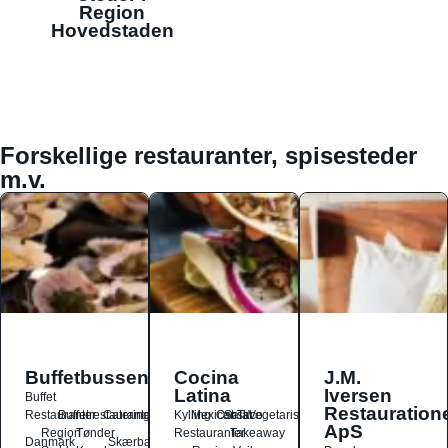
Region
Hovedstaden
Forskellige restauranter, spisesteder
m.v.
Buffetbussen
Cocina
J.M.
Latina
Iversen
Buffet
Restauration
Restauranter
Buffetrestauranter
Catering
Kylling
Mexicansk
Ost
Salat
Taco
Vegetarisk
ApS
Region
Tønder
Restauranter
Takeaway
Danmark
Skærbæk