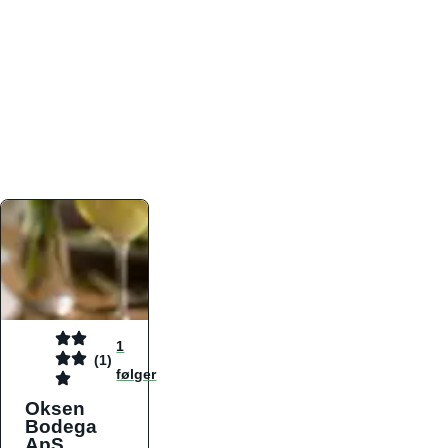
atmosfæren. Platformen er faktabaseret,
overskuelig og altid opdateret med de nyeste
informationer, hvilket gør den til det ideelle værktøj
for både lokale madelskere og turister på farten.
Find præcis den madtype og den stemning, der
passer til din næste middag, uanset hvor i landet
du befinder dig.
1
(1)
følger
Oksen
Bodega
ApS