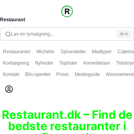
Restaurant
Lav en lynsøgning...
⌘+K
Restauranter
Michelin
Spisesteder
Madtyper
Caterin
Kortsøgning
Nyheder
Toplister
Anmeldelser
Tidslinje
Kontakt
Bliv oprettet
Priser
Medieguide
Abonnement
Restaurant.dk – Find de
bedste restauranter i