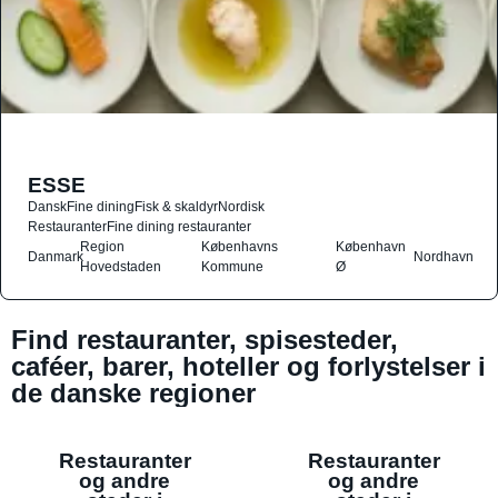
ESSE
Dansk
Fine dining
Fisk & skaldyr
Nordisk
Restauranter
Fine dining restauranter
Region
Københavns
København
Danmark
Nordhavn
Hovedstaden
Kommune
Ø
Find restauranter, spisesteder,
caféer, barer, hoteller og forlystelser i
de danske regioner
Restauranter
Restauranter
og andre
og andre