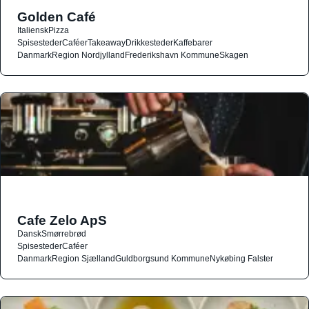
Golden Café
Italiensk
Pizza
Spisesteder
Caféer
Takeaway
Drikkesteder
Kaffebarer
Danmark
Region Nordjylland
Frederikshavn Kommune
Skagen
Cafe Zelo ApS
Dansk
Smørrebrød
Spisesteder
Caféer
Danmark
Region Sjælland
Guldborgsund Kommune
Nykøbing Falster