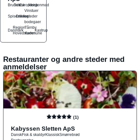
Brunch
Dansk
Europæisk
Morgenmad
Vinstuer
Spisesteder
Drikkesteder
og
bodegaer
Region
Tårnby
Danmark
Kastrup
Hovedstaden
Kommune
Restauranter og andre steder med
anmeldelser
(1)
Kabyssen Sletten ApS
Dansk
Fisk & skaldyr
Klassisk
Smørrebrød