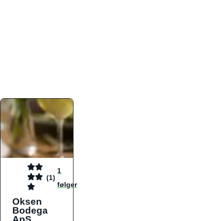
atmosfæren. Platformen er faktabaseret,
overskuelig og altid opdateret med de nyeste
informationer, hvilket gør den til det ideelle værktøj
for både lokale madelskere og turister på farten.
Find præcis den madtype og den stemning, der
passer til din næste middag, uanset hvor i landet
du befinder dig.
1
(1)
følger
Oksen
Bodega
ApS