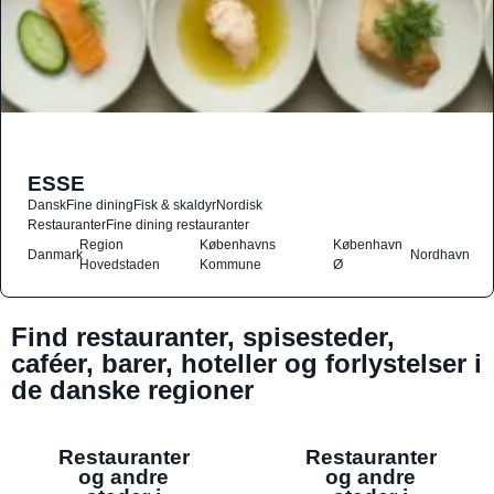
ESSE
Dansk
Fine dining
Fisk & skaldyr
Nordisk
Restauranter
Fine dining restauranter
Region
Københavns
København
Danmark
Nordhavn
Hovedstaden
Kommune
Ø
Find restauranter, spisesteder,
caféer, barer, hoteller og forlystelser i
de danske regioner
Restauranter
Restauranter
og andre
og andre