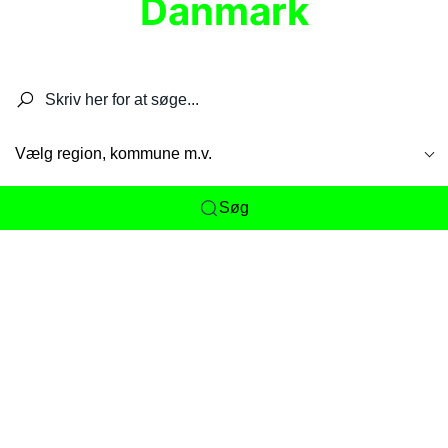
Danmark
Søg efter restauranter, spisesteder, caféer,
barer, pubber, hoteller og aktiviteter.
Vælg region, kommune m.v.
Søg
Her får du det komplette overblik
over
Danmarks mange spisesteder, caféer og
restauranter samlet ét sted. Vi gør det nemt for
dig at opdage alt fra skjulte lokale favoritter til
eksklusive gourmetoplevelser på tværs af alle
landets byer og regioner.
Søgningen er gjort enkel, så du hurtigt kan filtrere
efter madtype, lokation eller specifikke ønsker til