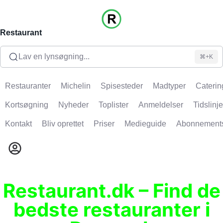
Restaurant
Lav en lynsøgning...
⌘+K
Restauranter
Michelin
Spisesteder
Madtyper
Caterin
Kortsøgning
Nyheder
Toplister
Anmeldelser
Tidslinje
Kontakt
Bliv oprettet
Priser
Medieguide
Abonnement
Restaurant.dk – Find de
bedste restauranter i