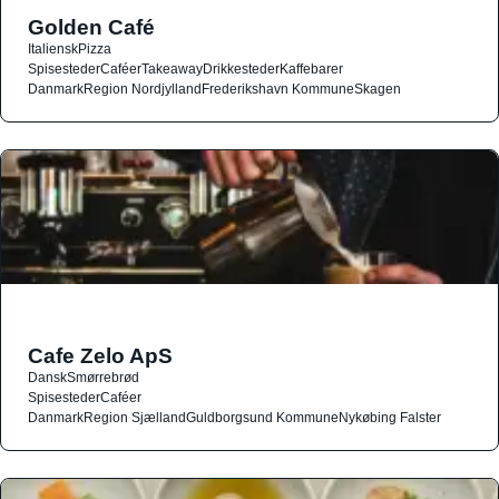
Golden Café
Italiensk
Pizza
Spisesteder
Caféer
Takeaway
Drikkesteder
Kaffebarer
Danmark
Region Nordjylland
Frederikshavn Kommune
Skagen
Cafe Zelo ApS
Dansk
Smørrebrød
Spisesteder
Caféer
Danmark
Region Sjælland
Guldborgsund Kommune
Nykøbing Falster