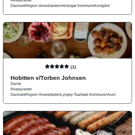
Restauranter
Danmark
Region Hovedstaden
Helsingør Kommune
Kvistgård
(1)
Hobitten v/Torben Johnsen
Dansk
Restauranter
Danmark
Region Hovedstaden
Lyngby-Taarbæk Kommune
Virum