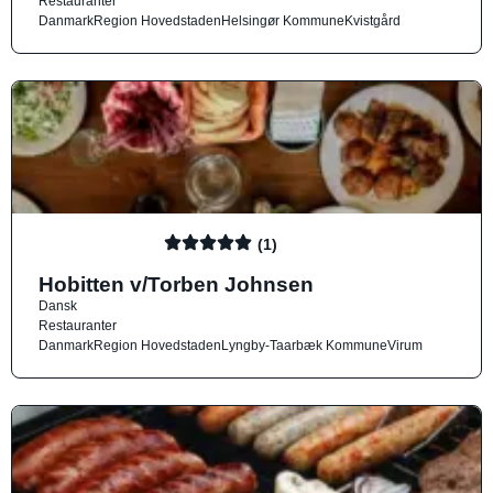
Restauranter
Danmark
Region Hovedstaden
Helsingør Kommune
Kvistgård
(1)
Hobitten v/Torben Johnsen
Dansk
Restauranter
Danmark
Region Hovedstaden
Lyngby-Taarbæk Kommune
Virum