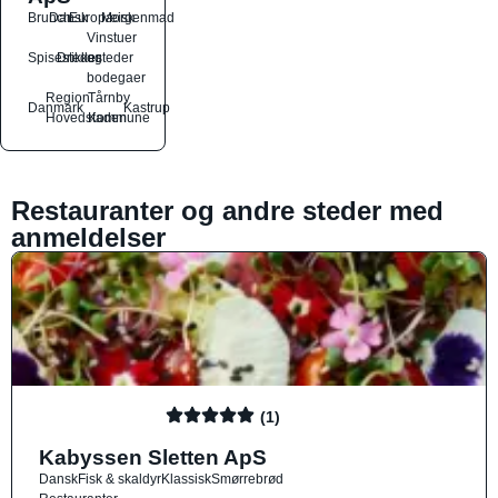
Brunch
Dansk
Europæisk
Morgenmad
Vinstuer
Spisesteder
Drikkesteder
og
bodegaer
Region
Tårnby
Danmark
Kastrup
Hovedstaden
Kommune
Restauranter og andre steder med
anmeldelser
(1)
Kabyssen Sletten ApS
Dansk
Fisk & skaldyr
Klassisk
Smørrebrød