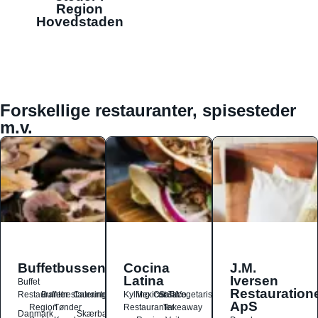
Region
Hovedstaden
Forskellige restauranter, spisesteder
m.v.
Buffetbussen
Cocina
J.M.
Latina
Iversen
Buffet
Restauration
Restauranter
Buffetrestauranter
Catering
Kylling
Mexicansk
Ost
Salat
Taco
Vegetarisk
ApS
Region
Tønder
Restauranter
Takeaway
Danmark
Skærbæk