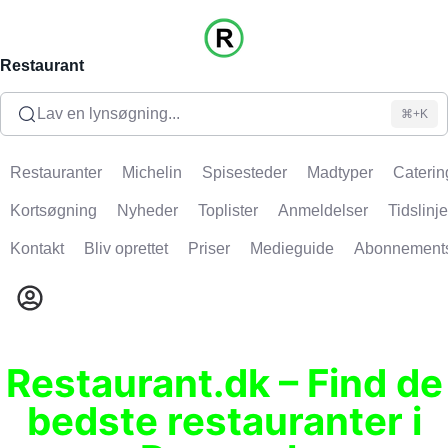
Restaurant
Lav en lynsøgning...
⌘+K
Restauranter
Michelin
Spisesteder
Madtyper
Caterin
Kortsøgning
Nyheder
Toplister
Anmeldelser
Tidslinje
Kontakt
Bliv oprettet
Priser
Medieguide
Abonnement
Restaurant.dk – Find de
bedste restauranter i