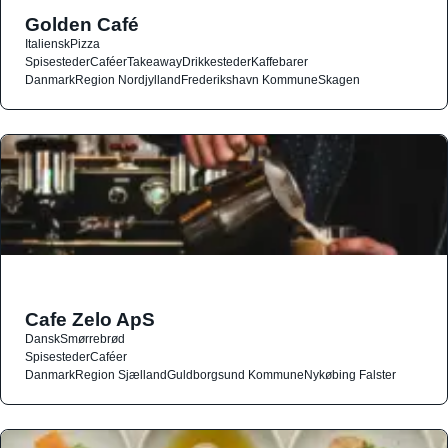
Golden Café
Italiensk
Pizza
Spisesteder
Caféer
Takeaway
Drikkesteder
Kaffebarer
Danmark
Region Nordjylland
Frederikshavn Kommune
Skagen
Cafe Zelo ApS
Dansk
Smørrebrød
Spisesteder
Caféer
Danmark
Region Sjælland
Guldborgsund Kommune
Nykøbing Falster