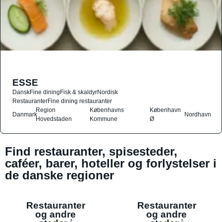
ESSE
Dansk
Fine dining
Fisk & skaldyr
Nordisk
Restauranter
Fine dining restauranter
Region
Københavns
København
Danmark
Nordhavn
Hovedstaden
Kommune
Ø
Find restauranter, spisesteder,
caféer, barer, hoteller og forlystelser i
de danske regioner
Restauranter
Restauranter
og andre
og andre