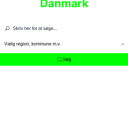
Danmark
Søg efter restauranter, spisesteder, caféer,
barer, pubber, hoteller og aktiviteter.
Vælg region, kommune m.v.
Søg
Her får du det komplette overblik
over
Danmarks mange spisesteder, caféer og
restauranter samlet ét sted. Vi gør det nemt for
dig at opdage alt fra skjulte lokale favoritter til
eksklusive gourmetoplevelser på tværs af alle
landets byer og regioner.
Søgningen er gjort enkel, så du hurtigt kan filtrere
efter madtype, lokation eller specifikke ønsker til