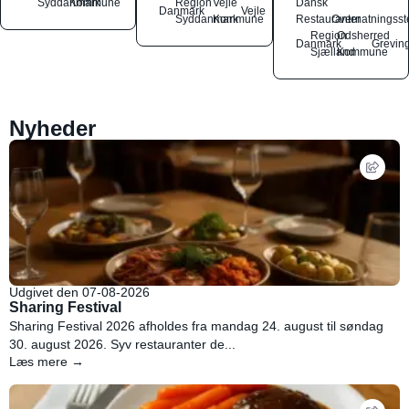
Syddanmark
Kommune
Region
Vejle
Dansk
Danmark
Vejle
Syddanmark
Kommune
Restauranter
Overnatningsst
Region
Odsherred
Danmark
Grevin
Sjælland
Kommune
Nyheder
Udgivet den 07-08-2026
Sharing Festival
Sharing Festival 2026 afholdes fra mandag 24. august til søndag
30. august 2026. Syv restauranter de...
Læs mere →