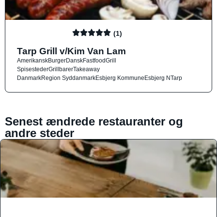
(1)
Tarp Grill v/Kim Van Lam
Amerikansk
Burger
Dansk
Fastfood
Grill
Spisesteder
Grillbarer
Takeaway
Danmark
Region Syddanmark
Esbjerg Kommune
Esbjerg N
Tarp
Senest ændrede restauranter og
andre steder