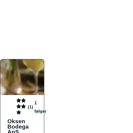
atmosfæren. Platformen er faktabaseret,
overskuelig og altid opdateret med de nyeste
informationer, hvilket gør den til det ideelle værktøj
for både lokale madelskere og turister på farten.
Find præcis den madtype og den stemning, der
passer til din næste middag, uanset hvor i landet
du befinder dig.
1
(1)
følger
Oksen
Bodega
ApS