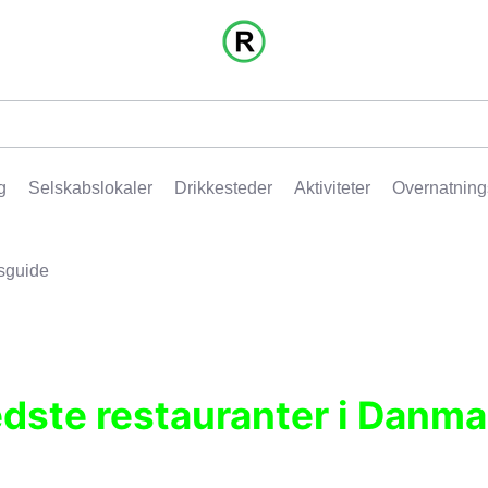
g
Selskabslokaler
Drikkesteder
Aktiviteter
Overnatning
sguide
edste restauranter i Danma
r, pubber, hoteller og aktiviteter.