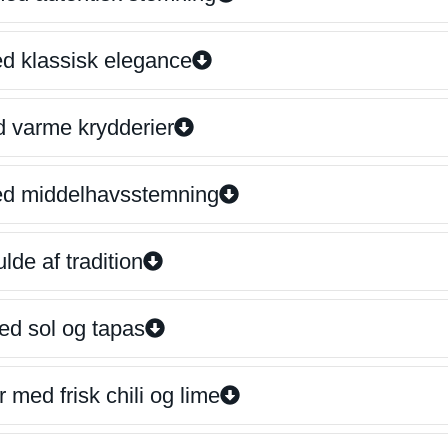
ed klassisk elegance
d varme krydderier
ed middelhavsstemning
lde af tradition
ed sol og tapas
 med frisk chili og lime