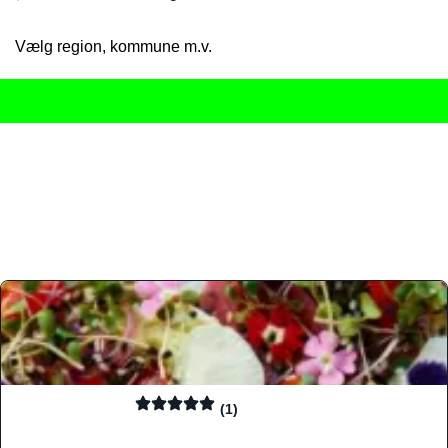
Vælg region, kommune m.v.
Her får du det komplette overblik
over Danmarks mange spisested
gourmetoplevelser på tværs af alle landets byer og regioner.
Søgningen er gjort enkel, så du hurtigt kan filtrere efter madtyp
informationer, hvilket gør den til det ideelle værktøj for både lo
Find præcis den madtype og den stemning, der passer til din næ
(1)