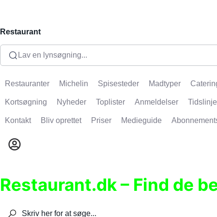
Restaurant
Lav en lynsøgning...
Restauranter
Michelin
Spisesteder
Madtyper
Caterin
Kortsøgning
Nyheder
Toplister
Anmeldelser
Tidslinje
Kontakt
Bliv oprettet
Priser
Medieguide
Abonnement
Restaurant.dk – Find de b
Søg efter restauranter, spisesteder, caféer, bare