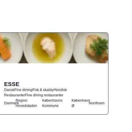
ESSE
Dansk
Fine dining
Fisk & skaldyr
Nordisk
Restauranter
Fine dining restauranter
Region
Københavns
København
Danmark
Nordhavn
Hovedstaden
Kommune
Ø