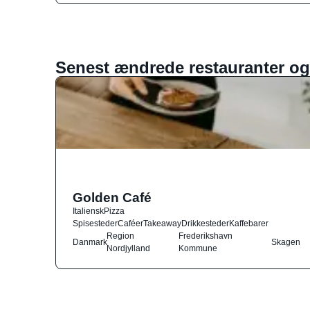
Senest ændrede restauranter og
Golden Café
Italiensk
Pizza
Spisesteder
Caféer
Takeaway
Drikkesteder
Kaffebarer
Region
Frederikshavn
Danmark
Skagen
Nordjylland
Kommune