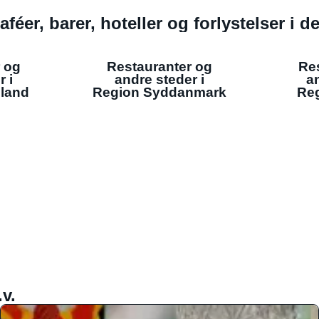
aféer, barer, hoteller og forlystelser i 
 og
Restauranter og
Re
r i
andre steder i
an
lland
Region Syddanmark
Reg
v.