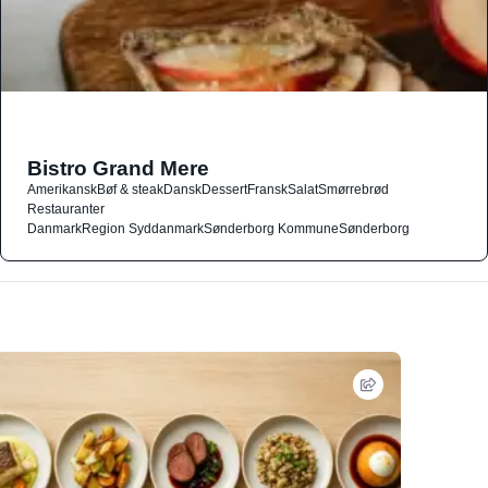
Bistro Grand Mere
Amerikansk
Bøf & steak
Dansk
Dessert
Fransk
Salat
Smørrebrød
Restauranter
Danmark
Region Syddanmark
Sønderborg Kommune
Sønderborg