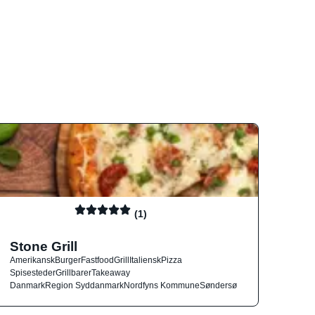
(1)
Stone Grill
Amerikansk
Burger
Fastfood
Grill
Italiensk
Pizza
Spisesteder
Grillbarer
Takeaway
Danmark
Region Syddanmark
Nordfyns Kommune
Søndersø