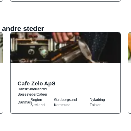
 andre steder
Cafe Zelo ApS
Dansk
Smørrebrød
Spisesteder
Caféer
Region
Guldborgsund
Nykøbing
Danmark
Sjælland
Kommune
Falster