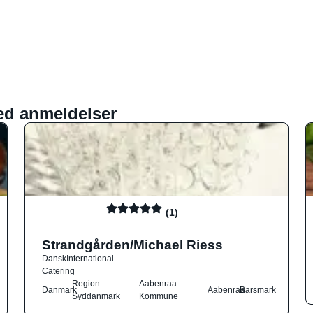
ed anmeldelser
(1)
Strandgården/Michael Riess
Dansk
International
Catering
Region
Aabenraa
Danmark
Aabenraa
Barsmark
Syddanmark
Kommune