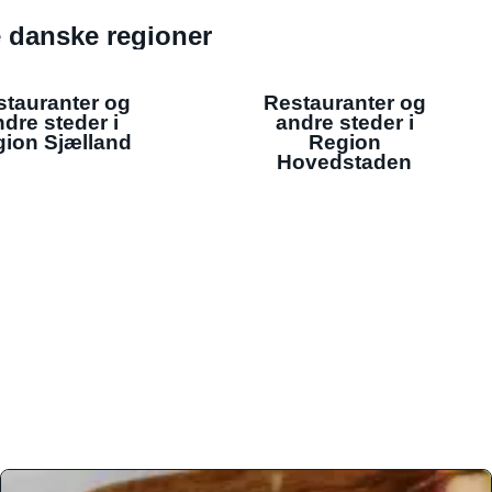
de danske regioner
stauranter og
Restauranter og
dre steder i
andre steder i
ion Sjælland
Region
Hovedstaden