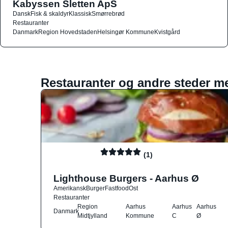
Kabyssen Sletten ApS
Dansk
Fisk & skaldyr
Klassisk
Smørrebrød
Restauranter
Danmark
Region Hovedstaden
Helsingør Kommune
Kvistgård
Restauranter og andre steder m
(1)
Lighthouse Burgers - Aarhus Ø
Amerikansk
Burger
Fastfood
Ost
Restauranter
Region
Aarhus
Aarhus
Aarhus
Danmark
Midtjylland
Kommune
C
Ø