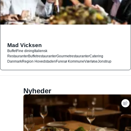
Mad Vicksen
Buffet
Fine dining
Italiensk
Restauranter
Buffetrestauranter
Gourmetrestauranter
Catering
Danmark
Region Hovedstaden
Furesø Kommune
Værløse
Jonstrup
Nyheder