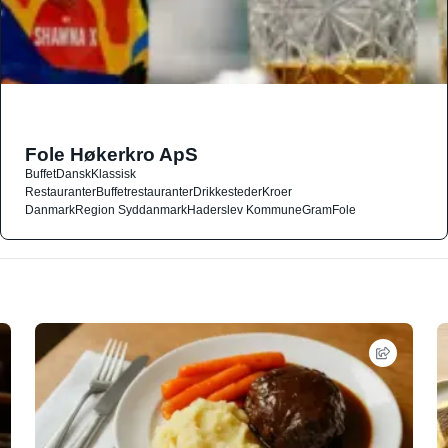
Fole Høkerkro ApS
Buffet
Dansk
Klassisk
Restauranter
Buffetrestauranter
Drikkesteder
Kroer
Danmark
Region Syddanmark
Haderslev Kommune
Gram
Fole