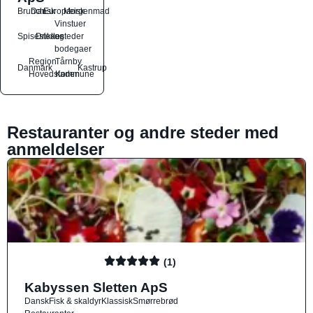
Brunch
Dansk
Europæisk
Morgenmad
Vinstuer
Spisesteder
Drikkesteder
og
bodegaer
Region
Tårnby
Danmark
Kastrup
Hovedstaden
Kommune
Restauranter og andre steder med
anmeldelser
(1)
Kabyssen Sletten ApS
Dansk
Fisk & skaldyr
Klassisk
Smørrebrød