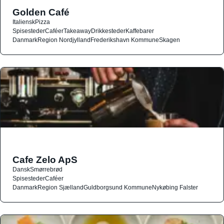
Golden Café
Italiensk
Pizza
Spisesteder
Caféer
Takeaway
Drikkesteder
Kaffebarer
Danmark
Region Nordjylland
Frederikshavn Kommune
Skagen
Cafe Zelo ApS
Dansk
Smørrebrød
Spisesteder
Caféer
Danmark
Region Sjælland
Guldborgsund Kommune
Nykøbing Falster