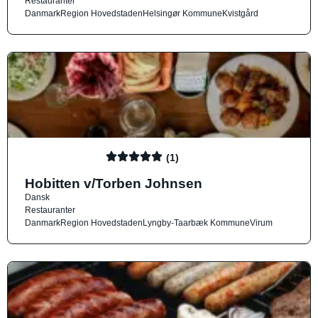
Restauranter
Danmark
Region Hovedstaden
Helsingør Kommune
Kvistgård
(1)
Hobitten v/Torben Johnsen
Dansk
Restauranter
Danmark
Region Hovedstaden
Lyngby-Taarbæk Kommune
Virum