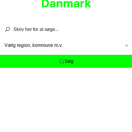
Danmark
Søg efter restauranter, spisesteder, caféer,
barer, pubber, hoteller og aktiviteter.
Vælg region, kommune m.v.
Søg
Her får du det komplette overblik
over
Danmarks mange spisesteder, caféer og
restauranter samlet ét sted. Vi gør det nemt for
dig at opdage alt fra skjulte lokale favoritter til
eksklusive gourmetoplevelser på tværs af alle
landets byer og regioner.
Søgningen er gjort enkel, så du hurtigt kan filtrere
efter madtype, lokation eller specifikke ønsker til