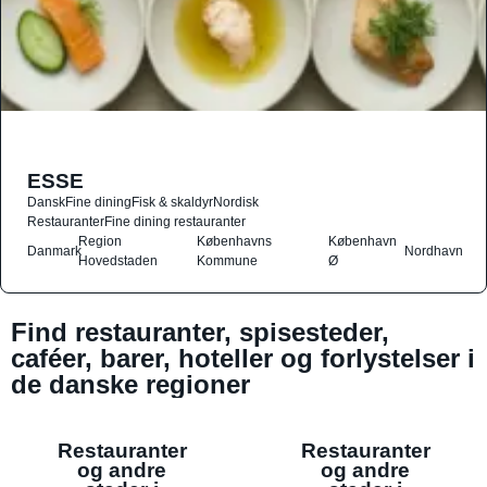
ESSE
Dansk
Fine dining
Fisk & skaldyr
Nordisk
Restauranter
Fine dining restauranter
Region
Københavns
København
Danmark
Nordhavn
Hovedstaden
Kommune
Ø
Find restauranter, spisesteder,
caféer, barer, hoteller og forlystelser i
de danske regioner
Restauranter
Restauranter
og andre
og andre