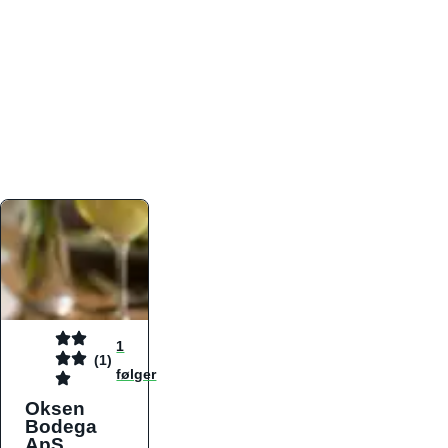
atmosfæren. Platformen er faktabaseret,
overskuelig og altid opdateret med de nyeste
informationer, hvilket gør den til det ideelle værktøj
for både lokale madelskere og turister på farten.
Find præcis den madtype og den stemning, der
passer til din næste middag, uanset hvor i landet
du befinder dig.
1
(1)
følger
Oksen
Bodega
ApS