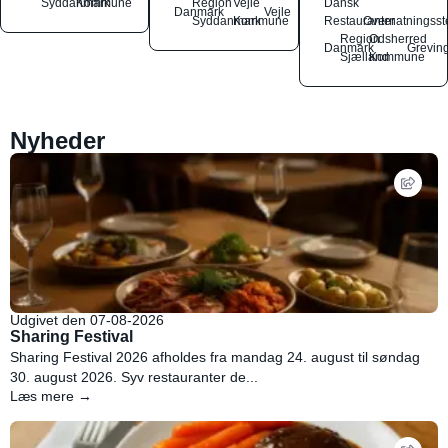
Syddanmark
Kommune
Region
Vejle
Dansk
Danmark
Vejle
Syddanmark
Kommune
Restauranter
Overnatningsst
Region
Odsherred
Danmark
Grevin
Sjælland
Kommune
Nyheder
Udgivet den 07-08-2026
Sharing Festival
Sharing Festival 2026 afholdes fra mandag 24. august til søndag
30. august 2026. Syv restauranter de...
Læs mere →