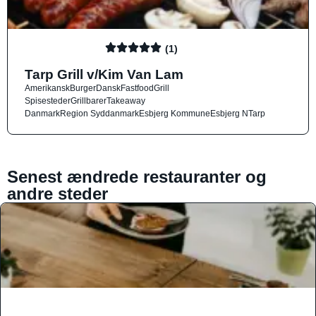
(1)
Tarp Grill v/Kim Van Lam
Amerikansk
Burger
Dansk
Fastfood
Grill
Spisesteder
Grillbarer
Takeaway
Danmark
Region Syddanmark
Esbjerg Kommune
Esbjerg N
Tarp
Senest ændrede restauranter og
andre steder