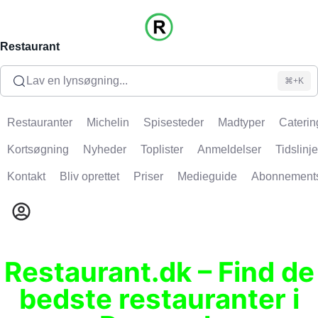
Restaurant
Lav en lynsøgning...
⌘+K
Restauranter
Michelin
Spisesteder
Madtyper
Caterin
Kortsøgning
Nyheder
Toplister
Anmeldelser
Tidslinje
Kontakt
Bliv oprettet
Priser
Medieguide
Abonnement
Restaurant.dk – Find de
bedste restauranter i