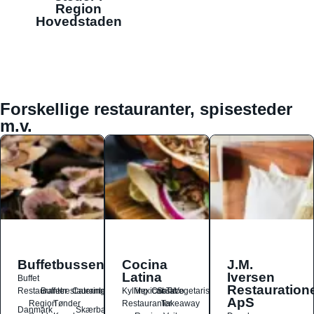
Region
Hovedstaden
Forskellige restauranter, spisesteder
m.v.
Buffetbussen
Cocina
J.M.
Latina
Iversen
Buffet
Restauration
Restauranter
Buffetrestauranter
Catering
Kylling
Mexicansk
Ost
Salat
Taco
Vegetarisk
ApS
Region
Tønder
Restauranter
Takeaway
Danmark
Skærbæk