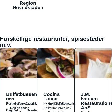
Region
Hovedstaden
Forskellige restauranter, spisesteder
m.v.
Buffetbussen
Cocina
J.M.
Latina
Iversen
Buffet
Restauration
Restauranter
Buffetrestauranter
Catering
Kylling
Mexicansk
Ost
Salat
Taco
Vegetarisk
ApS
Region
Tønder
Restauranter
Takeaway
Danmark
Skærbæk