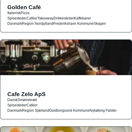
Golden Café
Italiensk
Pizza
Spisesteder
Caféer
Takeaway
Drikkesteder
Kaffebarer
Danmark
Region Nordjylland
Frederikshavn Kommune
Skagen
Cafe Zelo ApS
Dansk
Smørrebrød
Spisesteder
Caféer
Danmark
Region Sjælland
Guldborgsund Kommune
Nykøbing Falster