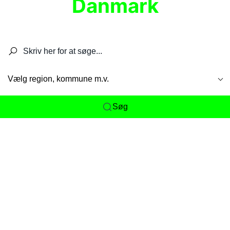
Danmark
Søg efter restauranter, spisesteder, caféer,
barer, pubber, hoteller og aktiviteter.
Vælg region, kommune m.v.
Søg
Her får du det komplette overblik
over
Danmarks mange spisesteder, caféer og
restauranter samlet ét sted. Vi gør det nemt for
dig at opdage alt fra skjulte lokale favoritter til
eksklusive gourmetoplevelser på tværs af alle
landets byer og regioner.
Søgningen er gjort enkel, så du hurtigt kan filtrere
efter madtype, lokation eller specifikke ønsker til