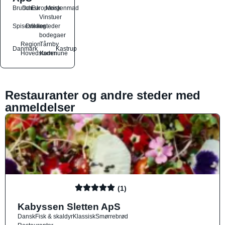
Brunch
Dansk
Europæisk
Morgenmad
Vinstuer
Spisesteder
Drikkesteder
og
bodegaer
Region
Tårnby
Danmark
Kastrup
Hovedstaden
Kommune
Restauranter og andre steder med
anmeldelser
(1)
Kabyssen Sletten ApS
Dansk
Fisk & skaldyr
Klassisk
Smørrebrød