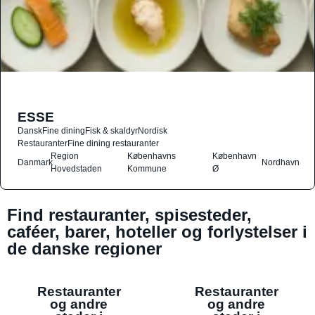
ESSE
Dansk
Fine dining
Fisk & skaldyr
Nordisk
Restauranter
Fine dining restauranter
Region
Københavns
København
Danmark
Nordhavn
Hovedstaden
Kommune
Ø
Find restauranter, spisesteder,
caféer, barer, hoteller og forlystelser i
de danske regioner
Restauranter
Restauranter
og andre
og andre