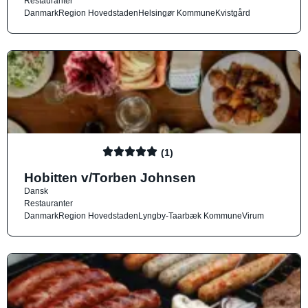
Restauranter
Danmark
Region Hovedstaden
Helsingør Kommune
Kvistgård
(1)
Hobitten v/Torben Johnsen
Dansk
Restauranter
Danmark
Region Hovedstaden
Lyngby-Taarbæk Kommune
Virum