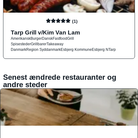
(1)
Tarp Grill v/Kim Van Lam
Amerikansk
Burger
Dansk
Fastfood
Grill
Spisesteder
Grillbarer
Takeaway
Danmark
Region Syddanmark
Esbjerg Kommune
Esbjerg N
Tarp
Senest ændrede restauranter og
andre steder