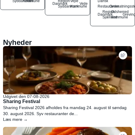
Syddanmark
Kommune
Region
Vejle
Dansk
Danmark
Vejle
Syddanmark
Kommune
Restauranter
Overnatningsst
Region
Odsherred
Danmark
Grevin
Sjælland
Kommune
Nyheder
Udgivet den 07-08-2026
Sharing Festival
Sharing Festival 2026 afholdes fra mandag 24. august til søndag
30. august 2026. Syv restauranter de...
Læs mere →