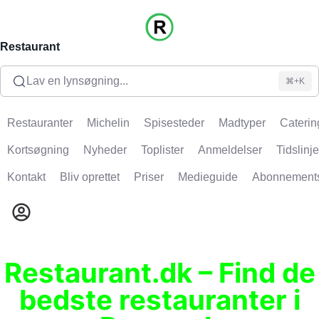
Restaurant
Lav en lynsøgning...
⌘+K
Restauranter
Michelin
Spisesteder
Madtyper
Caterin
Kortsøgning
Nyheder
Toplister
Anmeldelser
Tidslinje
Kontakt
Bliv oprettet
Priser
Medieguide
Abonnement
Restaurant.dk – Find de
bedste restauranter i