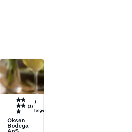
atmosfæren. Platformen er faktabaseret,
overskuelig og altid opdateret med de nyeste
informationer, hvilket gør den til det ideelle værktøj
for både lokale madelskere og turister på farten.
Find præcis den madtype og den stemning, der
passer til din næste middag, uanset hvor i landet
du befinder dig.
1
(1)
følger
Oksen
Bodega
ApS