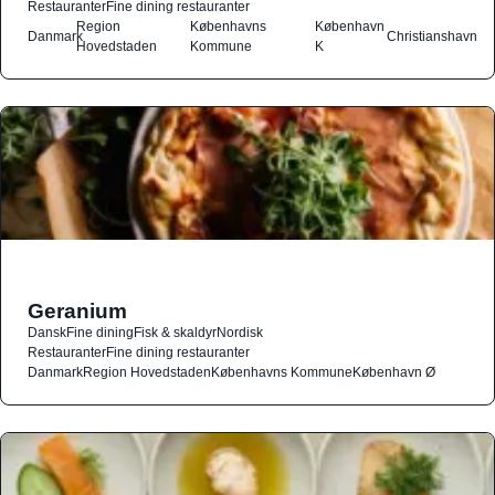
Restauranter
Fine dining restauranter
Region
Københavns
København
Danmark
Christianshavn
Hovedstaden
Kommune
K
Geranium
Dansk
Fine dining
Fisk & skaldyr
Nordisk
Restauranter
Fine dining restauranter
Danmark
Region Hovedstaden
Københavns Kommune
København Ø