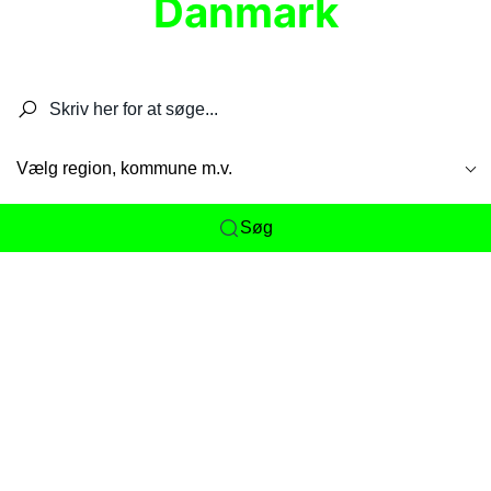
Danmark
Søg efter restauranter, spisesteder, caféer,
barer, pubber, hoteller og aktiviteter.
Vælg region, kommune m.v.
Søg
Her får du det komplette overblik
over
Danmarks mange spisesteder, caféer og
restauranter samlet ét sted. Vi gør det nemt for
dig at opdage alt fra skjulte lokale favoritter til
eksklusive gourmetoplevelser på tværs af alle
landets byer og regioner.
Søgningen er gjort enkel, så du hurtigt kan filtrere
efter madtype, lokation eller specifikke ønsker til