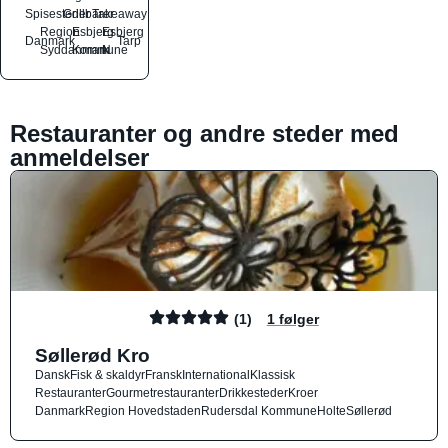
Spisesteder
Grillbarer
Takeaway
Region
Esbjerg
Esbjerg
Danmark
Tarp
Syddanmark
Kommune
N
Restauranter og andre steder med
anmeldelser
(1)
1 følger
Søllerød Kro
Dansk
Fisk & skaldyr
Fransk
International
Klassisk
Restauranter
Gourmetrestauranter
Drikkesteder
Kroer
Danmark
Region Hovedstaden
Rudersdal Kommune
Holte
Søllerød