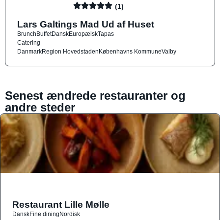
(1)
Lars Galtings Mad Ud af Huset
Brunch
Buffet
Dansk
Europæisk
Tapas
Catering
Danmark
Region Hovedstaden
Københavns Kommune
Valby
Senest ændrede restauranter og
andre steder
Restaurant Lille Mølle
Dansk
Fine dining
Nordisk