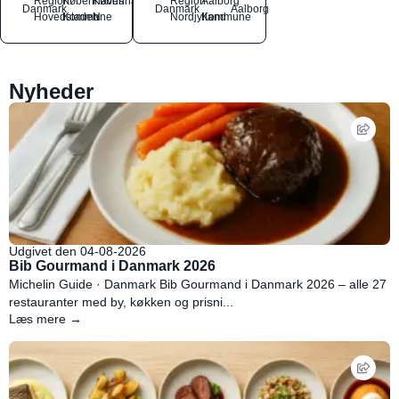
Region
Københavns
København
Region
Aalborg
Danmark
Danmark
Aalborg
Hovedstaden
Kommune
N
Nordjylland
Kommune
Nyheder
Udgivet den 04-08-2026
Bib Gourmand i Danmark 2026
Michelin Guide · Danmark Bib Gourmand i Danmark 2026 – alle 27
restauranter med by, køkken og prisni...
Læs mere →