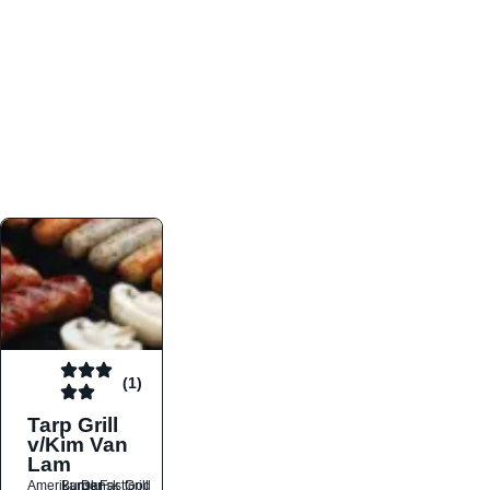
atmosfæren. Platformen er faktabaseret,
overskuelig og altid opdateret med de nyeste
informationer, hvilket gør den til det ideelle værktøj
for både lokale madelskere og turister på farten.
Find præcis den madtype og den stemning, der
passer til din næste middag, uanset hvor i landet
du befinder dig.
(1)
Tarp Grill
v/Kim Van
Lam
Amerikansk
Burger
Dansk
Fastfood
Grill