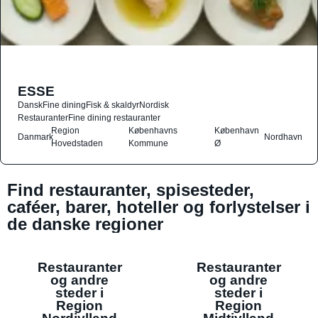
ESSE
Dansk
Fine dining
Fisk & skaldyr
Nordisk
Restauranter
Fine dining restauranter
Region
Københavns
København
Danmark
Nordhavn
Hovedstaden
Kommune
Ø
Find restauranter, spisesteder,
caféer, barer, hoteller og forlystelser i
de danske regioner
Restauranter
Restauranter
og andre
og andre
steder i
steder i
Region
Region