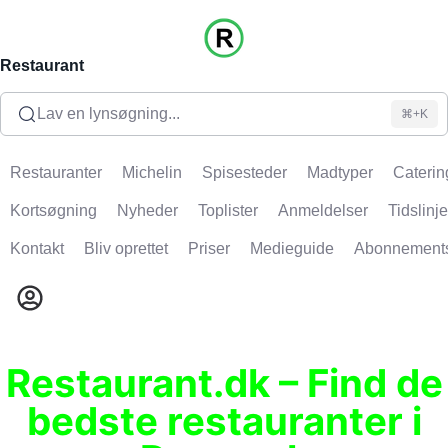
Restaurant
Lav en lynsøgning...
⌘+K
Restauranter
Michelin
Spisesteder
Madtyper
Caterin
Kortsøgning
Nyheder
Toplister
Anmeldelser
Tidslinje
Kontakt
Bliv oprettet
Priser
Medieguide
Abonnement
Restaurant.dk – Find de
bedste restauranter i