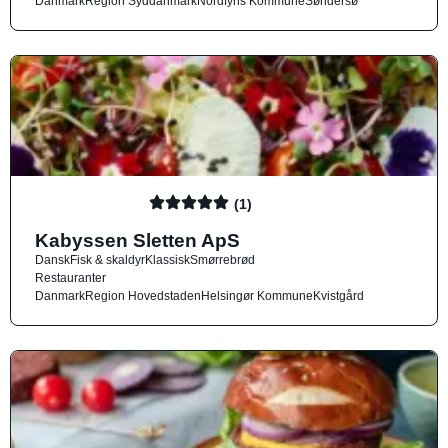
Danmark
Region Syddanmark
Nordfyns Kommune
Søndersø
(1)
Kabyssen Sletten ApS
Dansk
Fisk & skaldyr
Klassisk
Smørrebrød
Restauranter
Danmark
Region Hovedstaden
Helsingør Kommune
Kvistgård