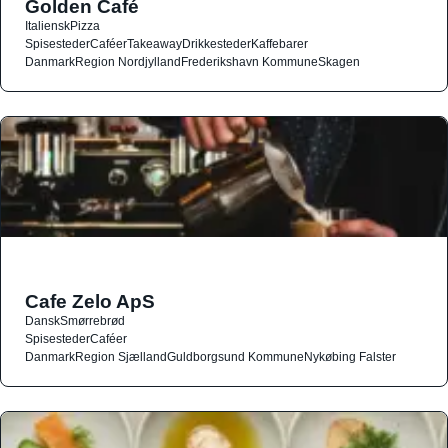
Golden Café
Italiensk
Pizza
Spisesteder
Caféer
Takeaway
Drikkesteder
Kaffebarer
Danmark
Region Nordjylland
Frederikshavn Kommune
Skagen
Cafe Zelo ApS
Dansk
Smørrebrød
Spisesteder
Caféer
Danmark
Region Sjælland
Guldborgsund Kommune
Nykøbing Falster