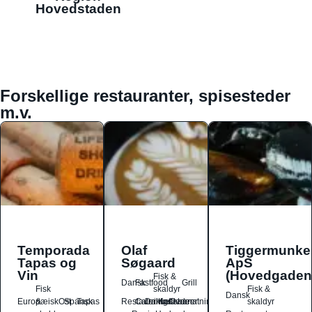
Hovedstaden
Forskellige restauranter, spisesteder
m.v.
Temporada
Olaf
Tiggermunke
Tapas og
Søgaard
ApS
Vin
(Hovedgaden
Fisk &
Dansk
Fastfood
Grill
Fisk
skaldyr
Fisk &
Dansk
Europæisk
&
Ost
Spansk
Tapas
Restauranter
Catering
Drikkesteder
Kaffebarer
Overnatningssteder
skaldyr