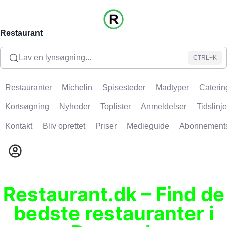
Restaurant
Lav en lynsøgning...
CTRL+K
Restauranter
Michelin
Spisesteder
Madtyper
Caterin
Kortsøgning
Nyheder
Toplister
Anmeldelser
Tidslinje
Kontakt
Bliv oprettet
Priser
Medieguide
Abonnement
Restaurant.dk – Find de
bedste restauranter i