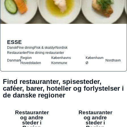
ESSE
Dansk
Fine dining
Fisk & skaldyr
Nordisk
Restauranter
Fine dining restauranter
Region
Københavns
København
Danmark
Nordhavn
Hovedstaden
Kommune
Ø
Find restauranter, spisesteder,
caféer, barer, hoteller og forlystelser i
de danske regioner
Restauranter
Restauranter
og andre
og andre
steder i
steder i