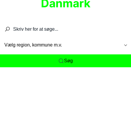
Danmark
Søg efter restauranter, spisesteder, caféer,
barer, pubber, hoteller og aktiviteter.
Vælg region, kommune m.v.
Søg
Her får du det komplette overblik
over
Danmarks mange spisesteder, caféer og
restauranter samlet ét sted. Vi gør det nemt for
dig at opdage alt fra skjulte lokale favoritter til
eksklusive gourmetoplevelser på tværs af alle
landets byer og regioner.
Søgningen er gjort enkel, så du hurtigt kan filtrere
efter madtype, lokation eller specifikke ønsker til