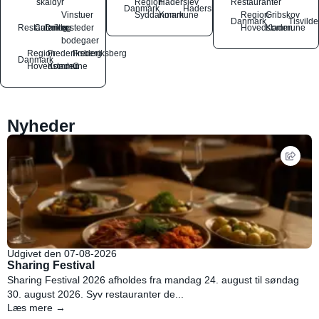
skaldyr
Region
Haderslev
Restauranter
Danmark
Haderslev
Vinstuer
Syddanmark
Kommune
Region
Gribskov
Danmark
Tisvilde
Restauranter
Catering
Drikkesteder
og
Hovedstaden
Kommune
bodegaer
Region
Frederiksberg
Frederiksberg
Danmark
Hovedstaden
Kommune
C
Nyheder
Udgivet den 07-08-2026
Sharing Festival
Sharing Festival 2026 afholdes fra mandag 24. august til søndag
30. august 2026. Syv restauranter de...
Læs mere →