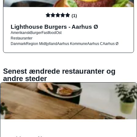
(1)
Lighthouse Burgers - Aarhus Ø
Amerikansk
Burger
Fastfood
Ost
Restauranter
Danmark
Region Midtjylland
Aarhus Kommune
Aarhus C
Aarhus Ø
Senest ændrede restauranter og
andre steder