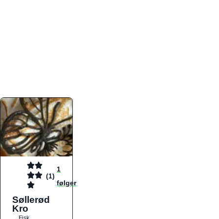
atmosfæren. Platformen er faktabaseret,
overskuelig og altid opdateret med de nyeste
informationer, hvilket gør den til det ideelle værktøj
for både lokale madelskere og turister på farten.
Find præcis den madtype og den stemning, der
passer til din næste middag, uanset hvor i landet
du befinder dig.
1
(1)
følger
Søllerød
Kro
Fisk