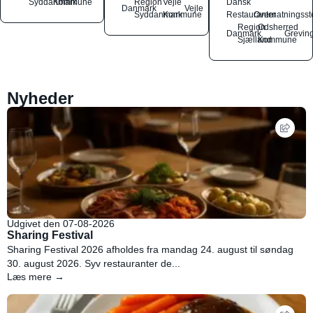
Syddanmark
Kommune
Region
Vejle
Dansk
Danmark
Vejle
Syddanmark
Kommune
Restauranter
Overnatningsst
Region
Odsherred
Danmark
Grevin
Sjælland
Kommune
Nyheder
Udgivet den 07-08-2026
Sharing Festival
Sharing Festival 2026 afholdes fra mandag 24. august til søndag
30. august 2026. Syv restauranter de...
Læs mere →