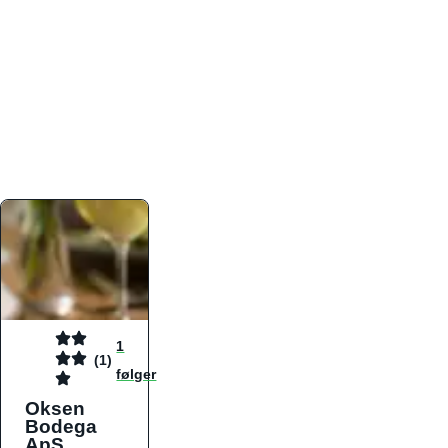
atmosfæren. Platformen er faktabaseret,
overskuelig og altid opdateret med de nyeste
informationer, hvilket gør den til det ideelle værktøj
for både lokale madelskere og turister på farten.
Find præcis den madtype og den stemning, der
passer til din næste middag, uanset hvor i landet
du befinder dig.
1
(1)
følger
Oksen
Bodega
ApS