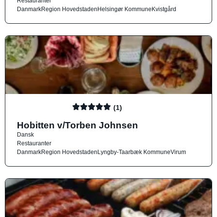
Restauranter
Danmark
Region Hovedstaden
Helsingør Kommune
Kvistgård
(1)
Hobitten v/Torben Johnsen
Dansk
Restauranter
Danmark
Region Hovedstaden
Lyngby-Taarbæk Kommune
Virum