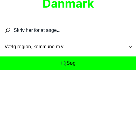
Danmark
Søg efter restauranter, spisesteder, caféer,
barer, pubber, hoteller og aktiviteter.
Vælg region, kommune m.v.
Søg
Her får du det komplette overblik
over
Danmarks mange spisesteder, caféer og
restauranter samlet ét sted. Vi gør det nemt for
dig at opdage alt fra skjulte lokale favoritter til
eksklusive gourmetoplevelser på tværs af alle
landets byer og regioner.
Søgningen er gjort enkel, så du hurtigt kan filtrere
efter madtype, lokation eller specifikke ønsker til