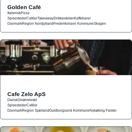
Golden Café
Italiensk
Pizza
Spisesteder
Caféer
Takeaway
Drikkesteder
Kaffebarer
Danmark
Region Nordjylland
Frederikshavn Kommune
Skagen
Cafe Zelo ApS
Dansk
Smørrebrød
Spisesteder
Caféer
Danmark
Region Sjælland
Guldborgsund Kommune
Nykøbing Falster