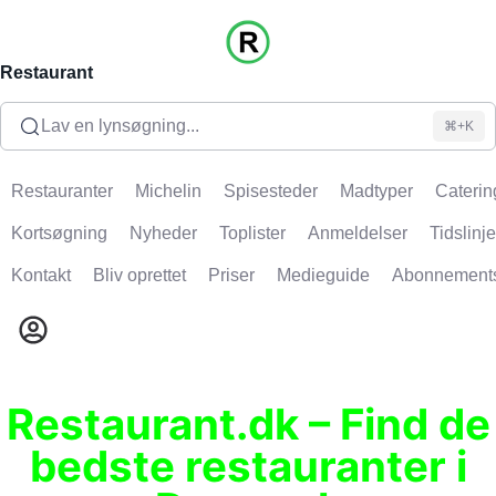
Restaurant
Lav en lynsøgning...
⌘+K
Restauranter
Michelin
Spisesteder
Madtyper
Caterin
Kortsøgning
Nyheder
Toplister
Anmeldelser
Tidslinje
Kontakt
Bliv oprettet
Priser
Medieguide
Abonnement
Restaurant.dk – Find de
bedste restauranter i