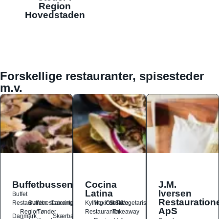
Region
Hovedstaden
Forskellige restauranter, spisesteder
m.v.
Buffetbussen
Cocina
J.M.
Latina
Iversen
Buffet
Restauration
Restauranter
Buffetrestauranter
Catering
Kylling
Mexicansk
Ost
Salat
Taco
Vegetarisk
ApS
Region
Tønder
Restauranter
Takeaway
Danmark
Skærbæk