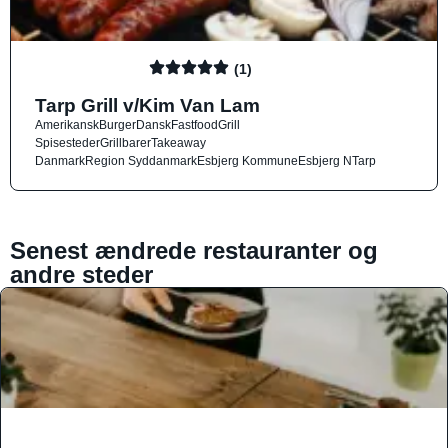
(1)
Tarp Grill v/Kim Van Lam
Amerikansk
Burger
Dansk
Fastfood
Grill
Spisesteder
Grillbarer
Takeaway
Danmark
Region Syddanmark
Esbjerg Kommune
Esbjerg N
Tarp
Senest ændrede restauranter og
andre steder