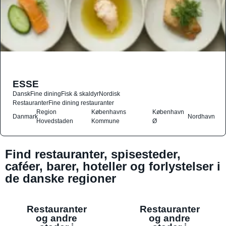
ESSE
Dansk
Fine dining
Fisk & skaldyr
Nordisk
Restauranter
Fine dining restauranter
Region
Københavns
København
Danmark
Nordhavn
Hovedstaden
Kommune
Ø
Find restauranter, spisesteder,
caféer, barer, hoteller og forlystelser i
de danske regioner
Restauranter
Restauranter
og andre
og andre