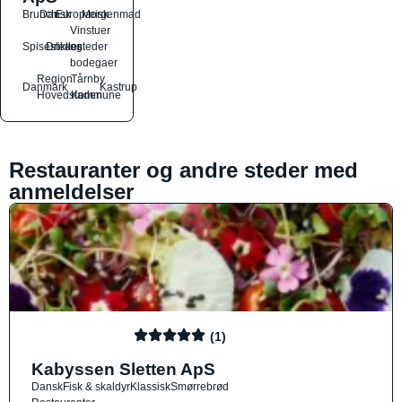
Brunch
Dansk
Europæisk
Morgenmad
Vinstuer
Spisesteder
Drikkesteder
og
bodegaer
Region
Tårnby
Danmark
Kastrup
Hovedstaden
Kommune
Restauranter og andre steder med
anmeldelser
(1)
Kabyssen Sletten ApS
Dansk
Fisk & skaldyr
Klassisk
Smørrebrød