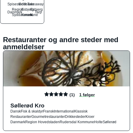
Spisesteder
Grillbarer
Takeaway
Region
Esbjerg
Esbjerg
Danmark
Tarp
Syddanmark
Kommune
N
Restauranter og andre steder med
anmeldelser
(1)
1 følger
Søllerød Kro
Dansk
Fisk & skaldyr
Fransk
International
Klassisk
Restauranter
Gourmetrestauranter
Drikkesteder
Kroer
Danmark
Region Hovedstaden
Rudersdal Kommune
Holte
Søllerød