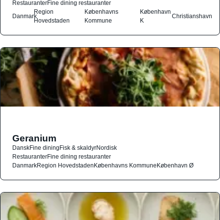
Restauranter
Fine dining restauranter
Region
Københavns
København
Danmark
Christianshavn
Hovedstaden
Kommune
K
Geranium
Dansk
Fine dining
Fisk & skaldyr
Nordisk
Restauranter
Fine dining restauranter
Danmark
Region Hovedstaden
Københavns Kommune
København Ø