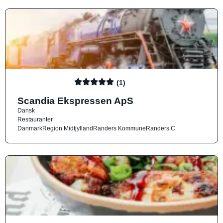
(1)
Scandia Ekspressen ApS
Dansk
Restauranter
Danmark
Region Midtjylland
Randers Kommune
Randers C