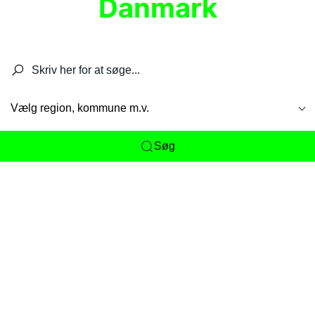
Danmark
Søg efter restauranter, spisesteder, caféer,
barer, pubber, hoteller og aktiviteter.
Vælg region, kommune m.v.
Søg
Her får du det komplette overblik
over
Danmarks mange spisesteder, caféer og
restauranter samlet ét sted. Vi gør det nemt for
dig at opdage alt fra skjulte lokale favoritter til
eksklusive gourmetoplevelser på tværs af alle
landets byer og regioner.
Søgningen er gjort enkel, så du hurtigt kan filtrere
efter madtype, lokation eller specifikke ønsker til