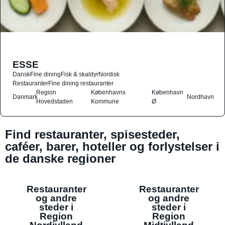
ESSE
Dansk
Fine dining
Fisk & skaldyr
Nordisk
Restauranter
Fine dining restauranter
Region
Københavns
København
Danmark
Nordhavn
Hovedstaden
Kommune
Ø
Find restauranter, spisesteder,
caféer, barer, hoteller og forlystelser i
de danske regioner
Restauranter
Restauranter
og andre
og andre
steder i
steder i
Region
Region