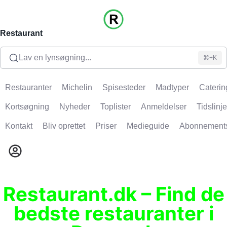
Restaurant
Lav en lynsøgning...
⌘+K
Restauranter
Michelin
Spisesteder
Madtyper
Caterin
Kortsøgning
Nyheder
Toplister
Anmeldelser
Tidslinje
Kontakt
Bliv oprettet
Priser
Medieguide
Abonnement
Restaurant.dk – Find de
bedste restauranter i