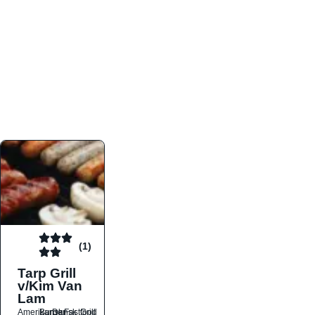
atmosfæren. Platformen er faktabaseret,
overskuelig og altid opdateret med de nyeste
informationer, hvilket gør den til det ideelle værktøj
for både lokale madelskere og turister på farten.
Find præcis den madtype og den stemning, der
passer til din næste middag, uanset hvor i landet
du befinder dig.
(1)
Tarp Grill
v/Kim Van
Lam
Amerikansk
Burger
Dansk
Fastfood
Grill