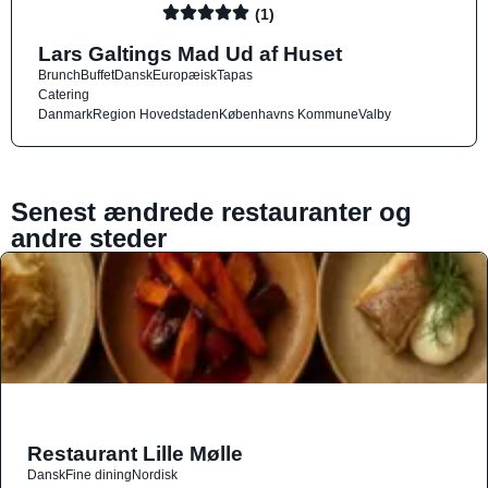
(1)
Lars Galtings Mad Ud af Huset
Brunch
Buffet
Dansk
Europæisk
Tapas
Catering
Danmark
Region Hovedstaden
Københavns Kommune
Valby
Senest ændrede restauranter og
andre steder
Restaurant Lille Mølle
Dansk
Fine dining
Nordisk