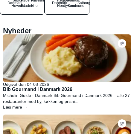
Region
Københavns
København
Region
Aalborg
Danmark
Danmark
Aalborg
Hovedstaden
Kommune
N
Nordjylland
Kommune
Nyheder
Udgivet den 04-08-2026
Bib Gourmand i Danmark 2026
Michelin Guide · Danmark Bib Gourmand i Danmark 2026 – alle 27
restauranter med by, køkken og prisni...
Læs mere →