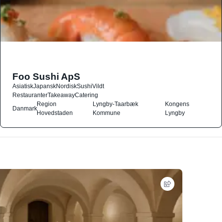
Foo Sushi ApS
Asiatisk
Japansk
Nordisk
Sushi
Vildt
Restauranter
Takeaway
Catering
Region
Lyngby-Taarbæk
Kongens
Danmark
Hovedstaden
Kommune
Lyngby