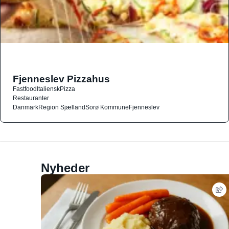
Fjenneslev Pizzahus
Fastfood
Italiensk
Pizza
Restauranter
Danmark
Region Sjælland
Sorø Kommune
Fjenneslev
Nyheder