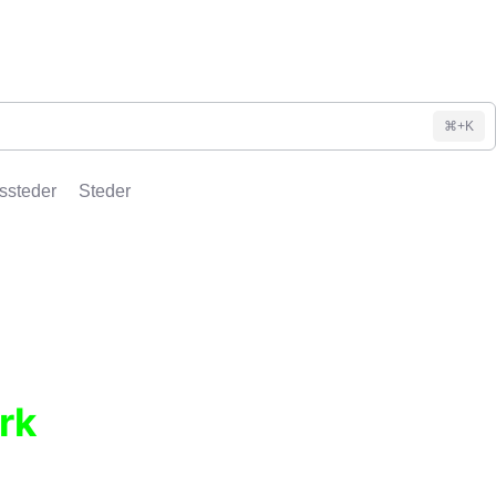
⌘+K
ssteder
Steder
rk