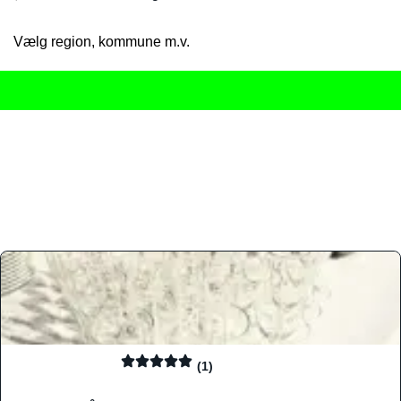
Vælg region, kommune m.v.
Her får du det komplette overblik
over Danmarks mange spisested
gourmetoplevelser på tværs af alle landets byer og regioner.
Søgningen er gjort enkel, så du hurtigt kan filtrere efter madtyp
informationer, hvilket gør den til det ideelle værktøj for både lo
Find præcis den madtype og den stemning, der passer til din næ
(1)