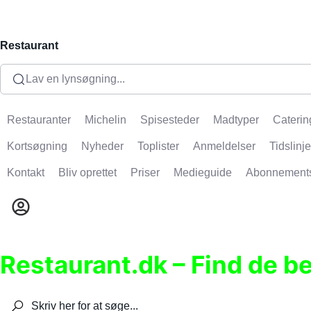
Restaurant
Lav en lynsøgning...
Restauranter
Michelin
Spisesteder
Madtyper
Caterin
Kortsøgning
Nyheder
Toplister
Anmeldelser
Tidslinje
Kontakt
Bliv oprettet
Priser
Medieguide
Abonnement
Restaurant.dk – Find de b
Søg efter restauranter, spisesteder, caféer, bare