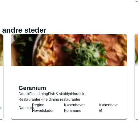
 andre steder
Geranium
Dansk
Fine dining
Fisk & skaldyr
Nordisk
Restauranter
Fine dining restauranter
Region
Københavns
København
vn
Danmark
Hovedstaden
Kommune
Ø