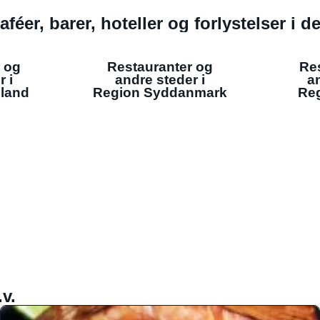
aféer, barer, hoteller og forlystelser i 
 og
Restauranter og
Re
r i
andre steder i
an
lland
Region Syddanmark
Reg
v.