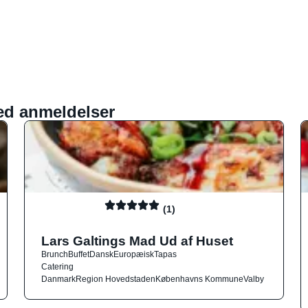
ed anmeldelser
(1)
Lars Galtings Mad Ud af Huset
Brunch
Buffet
Dansk
Europæisk
Tapas
Catering
Danmark
Region Hovedstaden
Københavns Kommune
Valby