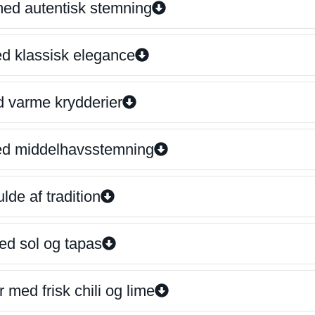
 med autentisk stemning
ed klassisk elegance
d varme krydderier
ed middelhavsstemning
lde af tradition
ed sol og tapas
 med frisk chili og lime