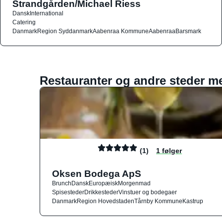
Strandgården/Michael Riess
Dansk
International
Catering
Danmark
Region Syddanmark
Aabenraa Kommune
Aabenraa
Barsmark
Restauranter og andre steder m
(1)
1 følger
Oksen Bodega ApS
Brunch
Dansk
Europæisk
Morgenmad
Spisesteder
Drikkesteder
Vinstuer og bodegaer
Danmark
Region Hovedstaden
Tårnby Kommune
Kastrup