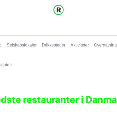
g
Selskabslokaler
Drikkesteder
Aktiviteter
Overnatning
sguide
edste restauranter i Danma
r, pubber, hoteller og aktiviteter.