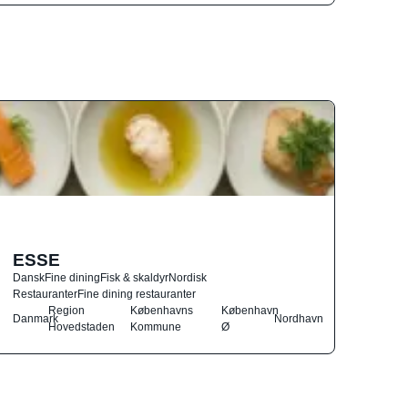
ESSE
Dansk
Fine dining
Fisk & skaldyr
Nordisk
Restauranter
Fine dining restauranter
Region
Københavns
København
Danmark
Nordhavn
Hovedstaden
Kommune
Ø