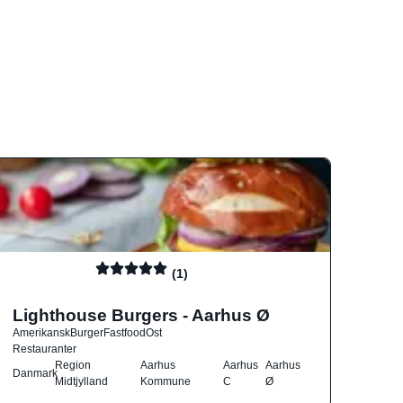
(1)
Lighthouse Burgers - Aarhus Ø
Amerikansk
Burger
Fastfood
Ost
Restauranter
Region
Aarhus
Aarhus
Aarhus
Danmark
Midtjylland
Kommune
C
Ø