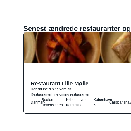
Senest ændrede restauranter og
Restaurant Lille Mølle
Dansk
Fine dining
Nordisk
Restauranter
Fine dining restauranter
Region
Københavns
København
Danmark
Christiansha
Hovedstaden
Kommune
K