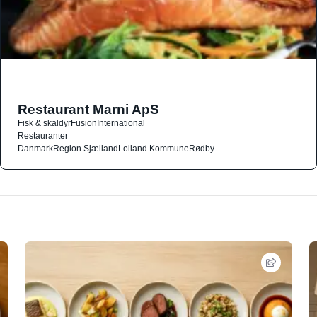
Restaurant Marni ApS
Fisk & skaldyr
Fusion
International
Restauranter
Danmark
Region Sjælland
Lolland Kommune
Rødby