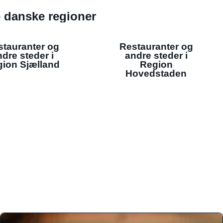
de danske regioner
stauranter og
Restauranter og
dre steder i
andre steder i
ion Sjælland
Region
Hovedstaden