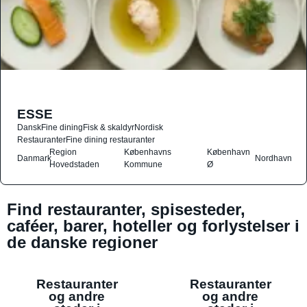
ESSE
Dansk
Fine dining
Fisk & skaldyr
Nordisk
Restauranter
Fine dining restauranter
Region
Københavns
København
Danmark
Nordhavn
Hovedstaden
Kommune
Ø
Find restauranter, spisesteder,
caféer, barer, hoteller og forlystelser i
de danske regioner
Restauranter
Restauranter
og andre
og andre