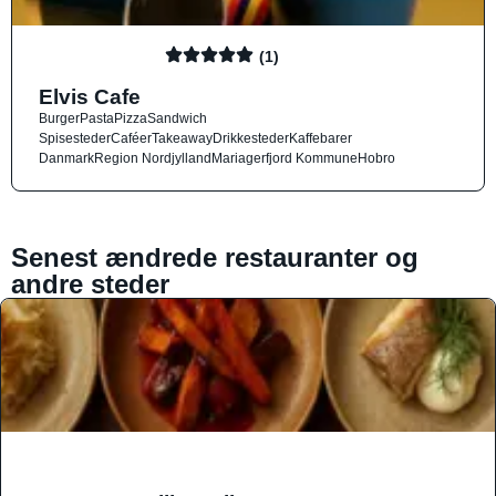
(1)
Elvis Cafe
Burger
Pasta
Pizza
Sandwich
Spisesteder
Caféer
Takeaway
Drikkesteder
Kaffebarer
Danmark
Region Nordjylland
Mariagerfjord Kommune
Hobro
Senest ændrede restauranter og
andre steder