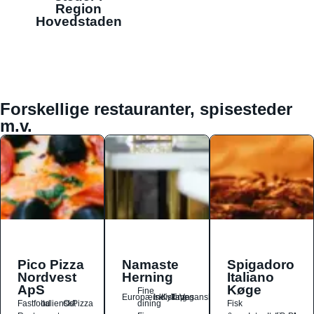
Region
Hovedstaden
Forskellige restauranter, spisesteder
m.v.
Pico Pizza
Namaste
Spigadoro
Nordvest
Herning
Italiano
ApS
Køge
Fine
Europæisk
Indisk
Kylling
Tapas
Vegansk
Fastfood
Italiensk
Ost
Pizza
dining
Fisk