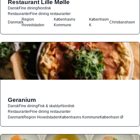
Restaurant Lille Mølle
Dansk
Fine dining
Nordisk
Restauranter
Fine dining restauranter
Region
Københavns
København
Danmark
Christianshavn
Hovedstaden
Kommune
K
Geranium
Dansk
Fine dining
Fisk & skaldyr
Nordisk
Restauranter
Fine dining restauranter
Danmark
Region Hovedstaden
Københavns Kommune
København Ø