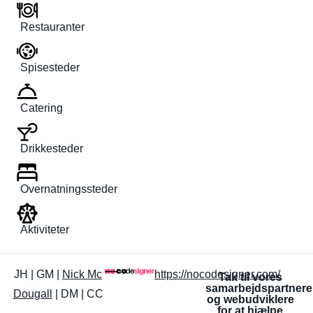
Restauranter
Spisesteder
Catering
Drikkesteder
Overnatningssteder
Aktiviteter
JH | GM |
Nick Mc
https://nocodesigner.com/
Tak til vores
samarbejdspartnere
Dougall
| DM | CC
og webudviklere
for at hjælpe