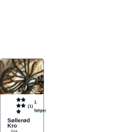
atmosfæren. Platformen er faktabaseret,
overskuelig og altid opdateret med de nyeste
informationer, hvilket gør den til det ideelle værktøj
for både lokale madelskere og turister på farten.
Find præcis den madtype og den stemning, der
passer til din næste middag, uanset hvor i landet
du befinder dig.
1
(1)
følger
Søllerød
Kro
Fisk