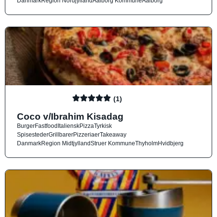
Danmark
Region Nordjylland
Aalborg Kommune
Aalborg
(1)
Coco v/Ibrahim Kisadag
Burger
Fastfood
Italiensk
Pizza
Tyrkisk
Spisesteder
Grillbarer
Pizzeriaer
Takeaway
Danmark
Region Midtjylland
Struer Kommune
Thyholm
Hvidbjerg