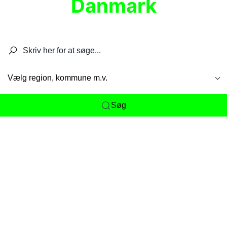
Danmark
Søg efter restauranter, spisesteder, caféer,
barer, pubber, hoteller og aktiviteter.
Vælg region, kommune m.v.
Søg
Her får du det komplette overblik
over
Danmarks mange spisesteder, caféer og
restauranter samlet ét sted. Vi gør det nemt for
dig at opdage alt fra skjulte lokale favoritter til
eksklusive gourmetoplevelser på tværs af alle
landets byer og regioner.
Søgningen er gjort enkel, så du hurtigt kan filtrere
efter madtype, lokation eller specifikke ønsker til