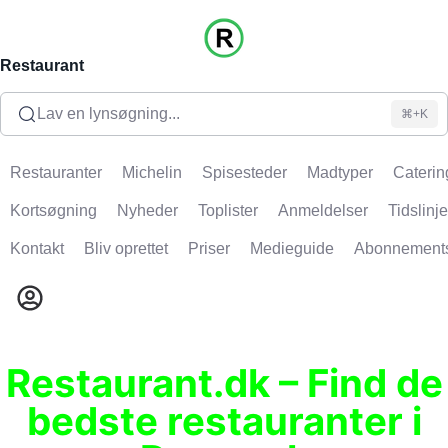
Restaurant
Lav en lynsøgning...
⌘+K
Restauranter
Michelin
Spisesteder
Madtyper
Caterin
Kortsøgning
Nyheder
Toplister
Anmeldelser
Tidslinje
Kontakt
Bliv oprettet
Priser
Medieguide
Abonnement
Restaurant.dk – Find de
bedste restauranter i