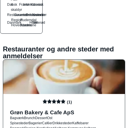
Dansk
&
Fransk
International
Klassisk
skaldyr
Restauranter
Gourmetrestauranter
Drikkesteder
Kroer
Region
Rudersdal
Danmark
Holte
Søllerød
Hovedstaden
Kommune
Restauranter og andre steder med
anmeldelser
(1)
Grøn Bakery & Cafe ApS
Bagværk
Brunch
Dessert
Ost
Spisesteder
Bagerier
Caféer
Drikkesteder
Kaffebarer