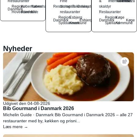
Restauranter
Fine
&
International
Italiensk
Pasta
Pizza
Region
Københavns
København
Restauranter
dining
Takeaway
Drikkesteder
skaldyr
Danmark
Hovedstaden
Kommune
NV
restauranter
Restauranter
Region
Esbjerg
Region
Køge
Danmark
Esbjerg
Danmark
Køge
Syddanmark
Kommune
Sjælland
Kommune
Nyheder
Udgivet den 04-08-2026
Bib Gourmand i Danmark 2026
Michelin Guide · Danmark Bib Gourmand i Danmark 2026 – alle 27
restauranter med by, køkken og prisni...
Læs mere →