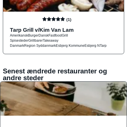
(1)
Tarp Grill v/Kim Van Lam
Amerikansk
Burger
Dansk
Fastfood
Grill
Spisesteder
Grillbarer
Takeaway
Danmark
Region Syddanmark
Esbjerg Kommune
Esbjerg N
Tarp
Senest ændrede restauranter og
andre steder