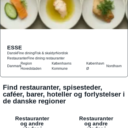
ESSE
Dansk
Fine dining
Fisk & skaldyr
Nordisk
Restauranter
Fine dining restauranter
Region
Københavns
København
Danmark
Nordhavn
Hovedstaden
Kommune
Ø
Find restauranter, spisesteder,
caféer, barer, hoteller og forlystelser i
de danske regioner
Restauranter
Restauranter
og andre
og andre