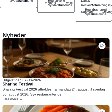
Syddanmark
Kommune
Region
Vejle
Dansk
Danmark
Vejle
Syddanmark
Kommune
Restauranter
Overnatningsst
Region
Odsherred
Danmark
Grevin
Sjælland
Kommune
Nyheder
Udgivet den 07-08-2026
Sharing Festival
Sharing Festival 2026 afholdes fra mandag 24. august til søndag
30. august 2026. Syv restauranter de...
Læs mere →