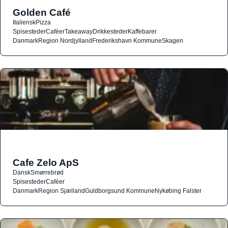
Golden Café
Italiensk
Pizza
Spisesteder
Caféer
Takeaway
Drikkesteder
Kaffebarer
Danmark
Region Nordjylland
Frederikshavn Kommune
Skagen
Cafe Zelo ApS
Dansk
Smørrebrød
Spisesteder
Caféer
Danmark
Region Sjælland
Guldborgsund Kommune
Nykøbing Falster