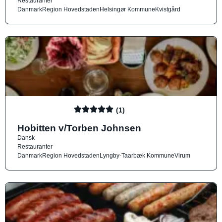
Restauranter
Danmark
Region Hovedstaden
Helsingør Kommune
Kvistgård
(1)
Hobitten v/Torben Johnsen
Dansk
Restauranter
Danmark
Region Hovedstaden
Lyngby-Taarbæk Kommune
Virum