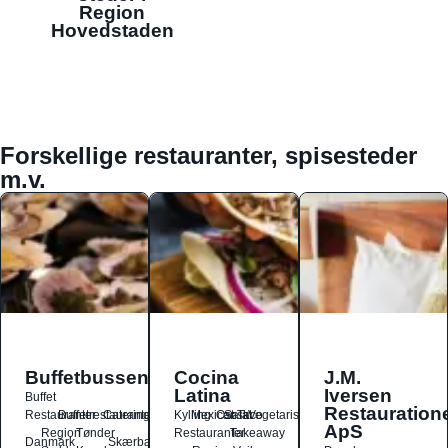
Region
Hovedstaden
Forskellige restauranter, spisesteder
m.v.
Buffetbussen
Cocina
J.M.
Latina
Iversen
Buffet
Restauration
Restauranter
Buffetrestauranter
Catering
Kylling
Mexicansk
Ost
Salat
Taco
Vegetarisk
ApS
Region
Tønder
Restauranter
Takeaway
Danmark
Skærbæk