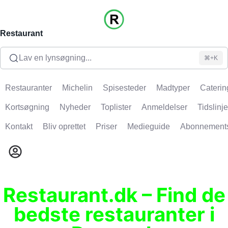
Restaurant
Lav en lynsøgning...
⌘+K
Restauranter
Michelin
Spisesteder
Madtyper
Caterin
Kortsøgning
Nyheder
Toplister
Anmeldelser
Tidslinje
Kontakt
Bliv oprettet
Priser
Medieguide
Abonnement
Restaurant.dk – Find de
bedste restauranter i