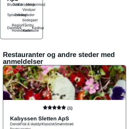
Brunch
Dansk
Europæisk
Morgenmad
Vinstuer
Spisesteder
Drikkesteder
og
bodegaer
Region
Tårnby
Danmark
Kastrup
Hovedstaden
Kommune
Restauranter og andre steder med
anmeldelser
(1)
Kabyssen Sletten ApS
Dansk
Fisk & skaldyr
Klassisk
Smørrebrød