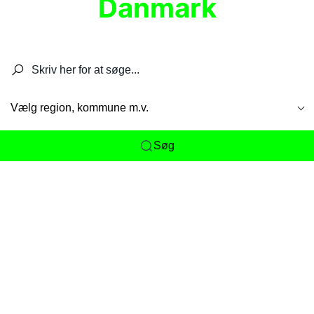
Danmark
Søg efter restauranter, spisesteder, caféer,
barer, pubber, hoteller og aktiviteter.
Vælg region, kommune m.v.
Søg
Her får du det komplette overblik
over
Danmarks mange spisesteder, caféer og
restauranter samlet ét sted. Vi gør det nemt for
dig at opdage alt fra skjulte lokale favoritter til
eksklusive gourmetoplevelser på tværs af alle
landets byer og regioner.
Søgningen er gjort enkel, så du hurtigt kan filtrere
efter madtype, lokation eller specifikke ønsker til