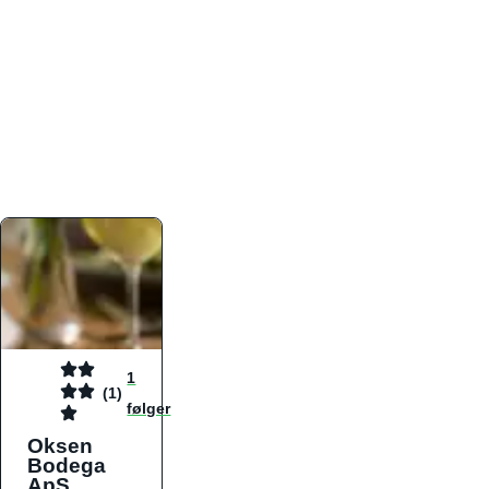
atmosfæren. Platformen er faktabaseret,
overskuelig og altid opdateret med de nyeste
informationer, hvilket gør den til det ideelle værktøj
for både lokale madelskere og turister på farten.
Find præcis den madtype og den stemning, der
passer til din næste middag, uanset hvor i landet
du befinder dig.
1
(1)
følger
Oksen
Bodega
ApS