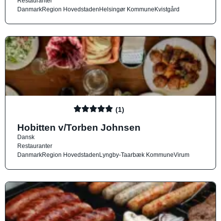
Restauranter
Danmark
Region Hovedstaden
Helsingør Kommune
Kvistgård
(1)
Hobitten v/Torben Johnsen
Dansk
Restauranter
Danmark
Region Hovedstaden
Lyngby-Taarbæk Kommune
Virum