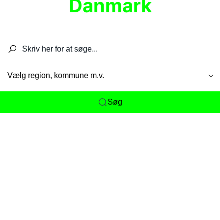
Danmark
Søg efter restauranter, spisesteder, caféer,
barer, pubber, hoteller og aktiviteter.
Vælg region, kommune m.v.
Søg
Her får du det komplette overblik
over
Danmarks mange spisesteder, caféer og
restauranter samlet ét sted. Vi gør det nemt for
dig at opdage alt fra skjulte lokale favoritter til
eksklusive gourmetoplevelser på tværs af alle
landets byer og regioner.
Søgningen er gjort enkel, så du hurtigt kan filtrere
efter madtype, lokation eller specifikke ønsker til