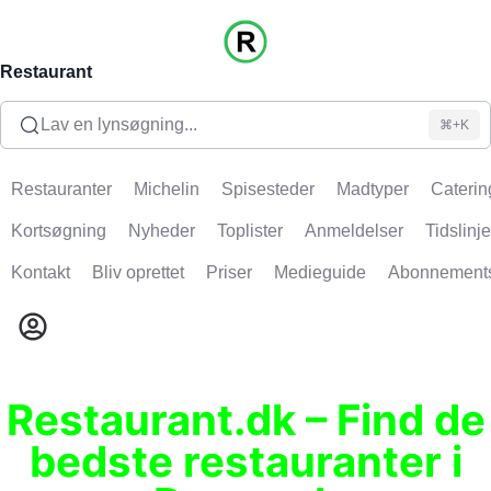
Restaurant
Lav en lynsøgning...
⌘+K
Restauranter
Michelin
Spisesteder
Madtyper
Caterin
Kortsøgning
Nyheder
Toplister
Anmeldelser
Tidslinje
Kontakt
Bliv oprettet
Priser
Medieguide
Abonnement
Restaurant.dk – Find de
bedste restauranter i