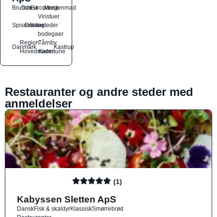
Brunch
Dansk
Europæisk
Morgenmad
Vinstuer
Spisesteder
Drikkesteder
og
bodegaer
Region
Tårnby
Danmark
Kastrup
Hovedstaden
Kommune
Restauranter og andre steder med
anmeldelser
(1)
Kabyssen Sletten ApS
Dansk
Fisk & skaldyr
Klassisk
Smørrebrød