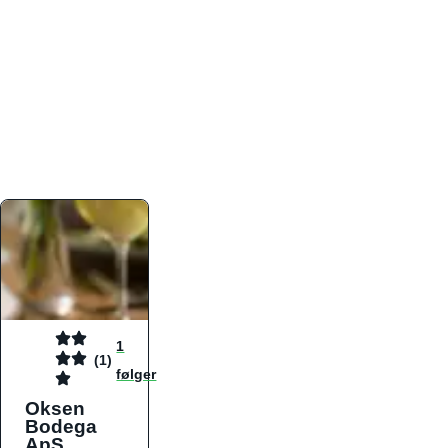
atmosfæren. Platformen er faktabaseret,
overskuelig og altid opdateret med de nyeste
informationer, hvilket gør den til det ideelle værktøj
for både lokale madelskere og turister på farten.
Find præcis den madtype og den stemning, der
passer til din næste middag, uanset hvor i landet
du befinder dig.
1
(1)
følger
Oksen
Bodega
ApS