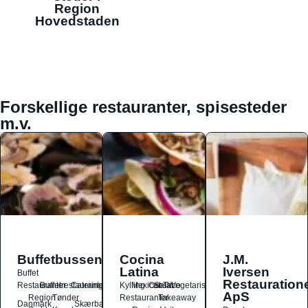
Region
Hovedstaden
Forskellige restauranter, spisesteder
m.v.
Buffetbussen
Cocina
J.M.
Latina
Iversen
Buffet
Restauration
Restauranter
Buffetrestauranter
Catering
Kylling
Mexicansk
Ost
Salat
Taco
Vegetarisk
ApS
Region
Tønder
Restauranter
Takeaway
Danmark
Skærbæk