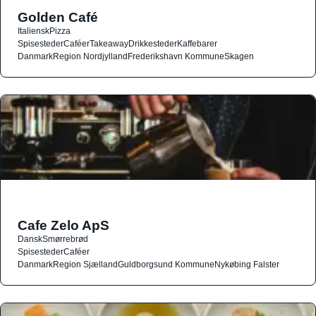
Golden Café
Italiensk
Pizza
Spisesteder
Caféer
Takeaway
Drikkesteder
Kaffebarer
Danmark
Region Nordjylland
Frederikshavn Kommune
Skagen
Cafe Zelo ApS
Dansk
Smørrebrød
Spisesteder
Caféer
Danmark
Region Sjælland
Guldborgsund Kommune
Nykøbing Falster