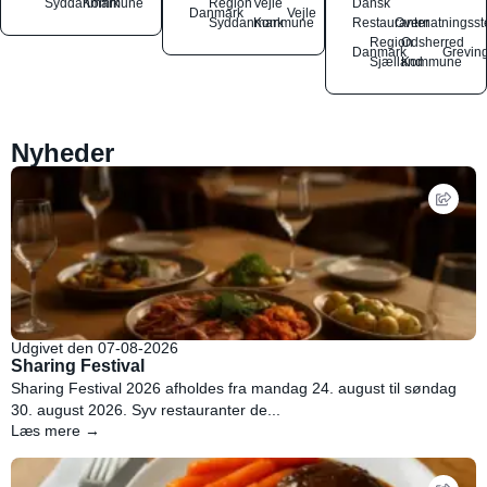
Syddanmark
Kommune
Region
Vejle
Dansk
Danmark
Vejle
Syddanmark
Kommune
Restauranter
Overnatningsst
Region
Odsherred
Danmark
Grevin
Sjælland
Kommune
Nyheder
Udgivet den 07-08-2026
Sharing Festival
Sharing Festival 2026 afholdes fra mandag 24. august til søndag
30. august 2026. Syv restauranter de...
Læs mere →