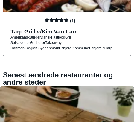
(1)
Tarp Grill v/Kim Van Lam
Amerikansk
Burger
Dansk
Fastfood
Grill
Spisesteder
Grillbarer
Takeaway
Danmark
Region Syddanmark
Esbjerg Kommune
Esbjerg N
Tarp
Senest ændrede restauranter og
andre steder