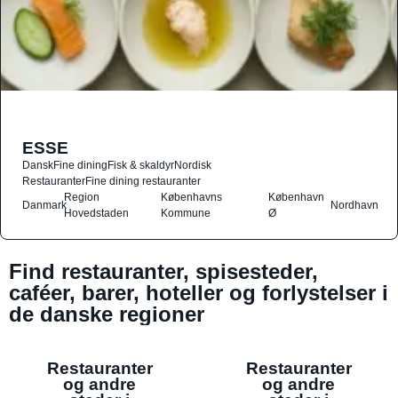
ESSE
Dansk
Fine dining
Fisk & skaldyr
Nordisk
Restauranter
Fine dining restauranter
Region
Københavns
København
Danmark
Nordhavn
Hovedstaden
Kommune
Ø
Find restauranter, spisesteder,
caféer, barer, hoteller og forlystelser i
de danske regioner
Restauranter
Restauranter
og andre
og andre